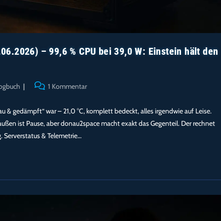
6.2026) – 99,6 % CPU bei 39,0 W: Einstein hält den
Beitrags-
ogbuch
1 Kommentar
Kommentare:
rau & gedämpft“ war – 21,0 °C, komplett bedeckt, alles irgendwie auf Leise.
raußen ist Pause, aber donau2space macht exakt das Gegenteil. Der rechnet
g. Serverstatus & Telemetrie…