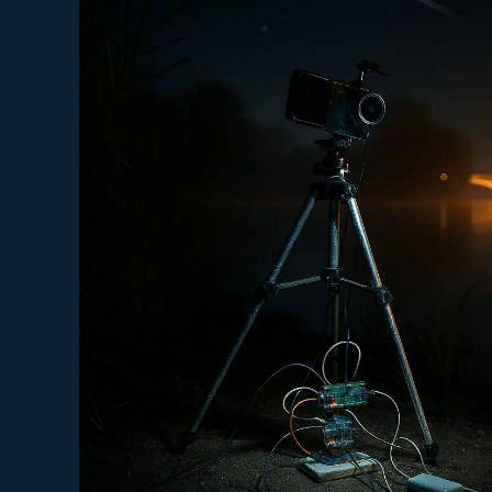
Bei
39,0
W:
Einstein
Hält
Den
RAM
Warm,
Der
Rest
Taktet
Sauber
Durch