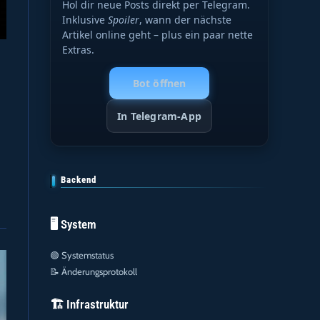
Hol dir neue Posts direkt per Telegram.
Inklusive
Spoiler
, wann der nächste
Artikel online geht – plus ein paar nette
Extras.
Bot öffnen
In Telegram-App
Backend
🖥️ System
🟢
Systemstatus
📝
Änderungsprotokoll
🏗️ Infrastruktur