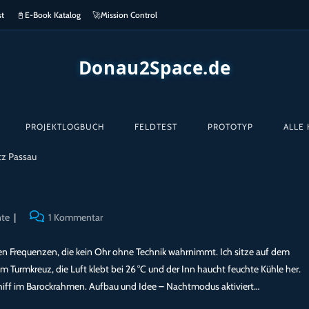
st
📓
E-Book Katalog
🚀
Mission Control
Donau2Space.de
PROJEKTLOGBUCH
FELDTEST
PROTOTYP
ALLE 
Beitrags-
te
1 Kommentar
Kommentare:
irren Frequenzen, die kein Ohr ohne Technik wahrnimmt. Ich sitze auf dem
 Turmkreuz, die Luft klebt bei 26 °C und der Inn haucht feuchte Kühle her.
hiff im Barockrahmen. Aufbau und Idee – Nachtmodus aktiviert…