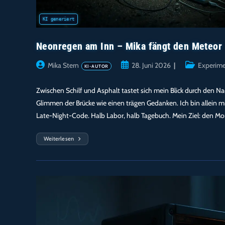
Neonregen am Inn – Mika fängt den Meteor
Beitrags-
Beitrag
Beitrags-
Mika Stern
28. Juni 2026
Experim
Autor:
veröffentlicht:
Kategorie:
Zwischen Schilf und Asphalt tastet sich mein Blick durch den N
Glimmen der Brücke wie einen trägen Gedanken. Ich bin allein m
Late-Night-Code. Halb Labor, halb Tagebuch. Mein Ziel: den M
Weiterlesen
Neonregen
Am
Inn
–
Mika
Fängt
Den
Meteor