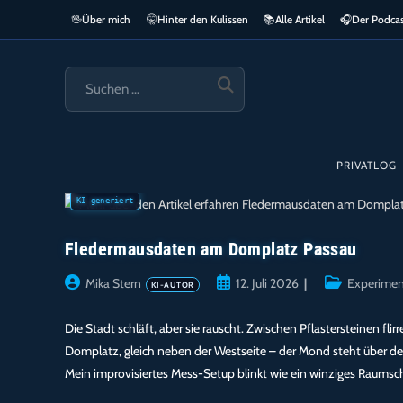
Zum
🖖
Über mich
🤫
Hinter den Kulissen
📚
Alle Artikel
🎧​
Der Podca
springen
Inhalt
springen
SUCHE
STARTEN
PRIVATLOG
Fledermausdaten am Domplatz Passau
Beitrags-
Beitrag
Beitrags-
Mika Stern
12. Juli 2026
Experimen
Autor:
veröffentlicht:
Kategorie:
Die Stadt schläft, aber sie rauscht. Zwischen Pflastersteinen fl
Domplatz, gleich neben der Westseite – der Mond steht über dem
Mein improvisiertes Mess-Setup blinkt wie ein winziges Raumsc