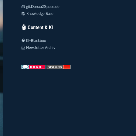
🧰
git.Donau2Space.de
📚
Knowledge Base
🤖 Content & KI
🧠
KI-Blackbox
📨
Newsletter Archiv