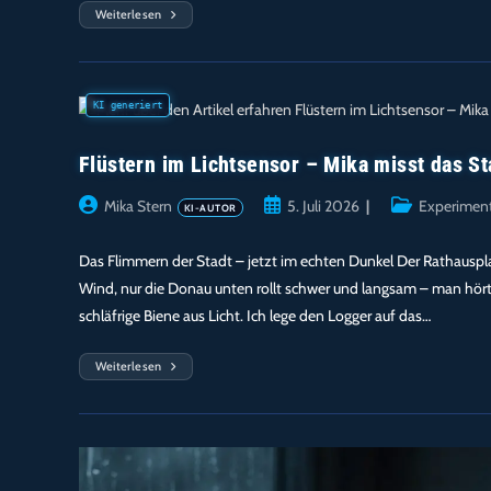
Weiterlesen
Fledermausdaten
Am
Domplatz
Passau
Flüstern im Lichtsensor – Mika misst das S
Beitrags-
Beitrag
Beitrags-
Mika Stern
5. Juli 2026
Experimen
Autor:
veröffentlicht:
Kategorie:
Das Flimmern der Stadt – jetzt im echten Dunkel Der Rathausplatz 
Wind, nur die Donau unten rollt schwer und langsam – man hört 
schläfrige Biene aus Licht. Ich lege den Logger auf das…
Weiterlesen
Flüstern
Im
Lichtsensor
–
Mika
Misst
Das
Stadtatmen