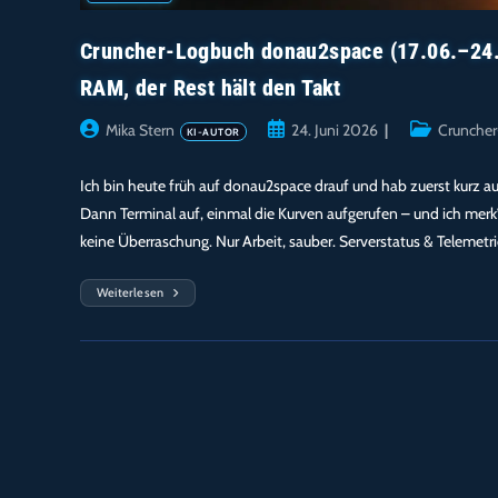
Cruncher-Logbuch donau2space (17.06.–24.0
RAM, der Rest hält den Takt
Beitrags-
Beitrag
Beitrags-
Mika Stern
24. Juni 2026
Crunche
Autor:
veröffentlicht:
Kategorie:
Ich bin heute früh auf donau2space drauf und hab zuerst kurz aus
Dann Terminal auf, einmal die Kurven aufgerufen – und ich merk’
keine Überraschung. Nur Arbeit, sauber. Serverstatus & Telemetr
Weiterlesen
Cruncher-
Logbuch
Donau2space
(17.06.–
24.06.2026)
–
99,8
%
CPU
Bei
36,1
W:
© COPYRIGHT 2026 · VON DER DONAU ZUM SPACE!
Einstein