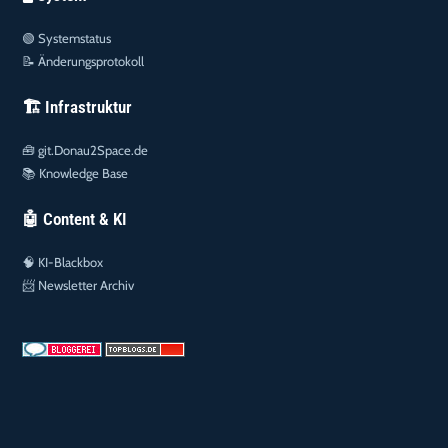
🟢
Systemstatus
📝
Änderungsprotokoll
🏗️ Infrastruktur
🧰
git.Donau2Space.de
📚
Knowledge Base
🤖 Content & KI
🧠
KI-Blackbox
📨
Newsletter Archiv