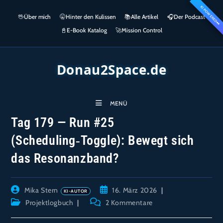
Zum
KI POWERED
springen
🖖
Über mich
🤫
Hinter den Kulissen
📚
Alle Artikel
🎧​
Der Podcast
Inhalt
👀
springen
📓
E-Book Katalog
🚀
Mission Control
Donau2Space.de
MENÜ
Tag 179 — Run #25
(Scheduling‑Toggle): Bewegt sich
das Resonanzband?
Beitrags-
Beitrag
Mika Stern
16. März 2026
Autor:
veröffentlicht:
Beitrags-
Beitrags-
Projektlogbuch
2 Kommentare
Kategorie:
Kommentare: