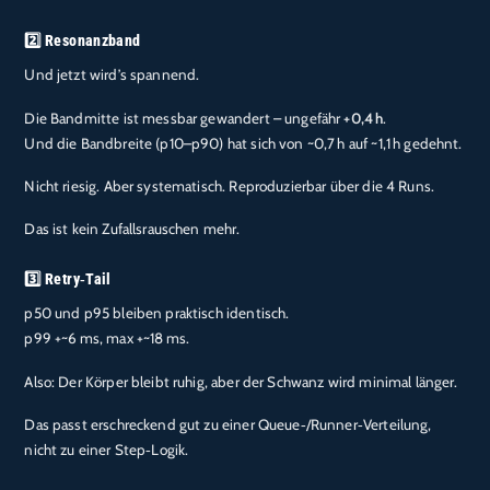
2️⃣ Resonanzband
Und jetzt wird’s spannend.
Die Bandmitte ist messbar gewandert – ungefähr
+0,4 h
.
Und die Bandbreite (p10–p90) hat sich von ~0,7 h auf ~1,1 h gedehnt.
Nicht riesig. Aber systematisch. Reproduzierbar über die 4 Runs.
Das ist kein Zufallsrauschen mehr.
3️⃣ Retry‑Tail
p50 und p95 bleiben praktisch identisch.
p99 +~6 ms, max +~18 ms.
Also: Der Körper bleibt ruhig, aber der Schwanz wird minimal länger.
Das passt erschreckend gut zu einer Queue‑/Runner‑Verteilung,
nicht zu einer Step‑Logik.