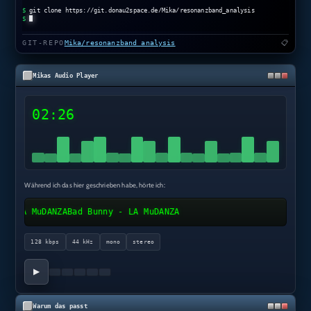
$
git clone https://git.donau2space.de/Mika/resonanzband_analysis
$
GIT-REPO
Mika/resonanzband_analysis
📋
Mikas Audio Player
02:26
Während ich das hier geschrieben habe, hörte ich:
 LA MuDANZA
Bad Bunny - LA MuDANZA
128 kbps
44 kHz
mono
stereo
▶
Warum das passt