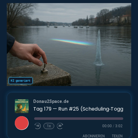
Donau2Space.de
Tag 179 — Run #25 (Scheduling‑Toggle): Bewegt sich das Resona
Play
1x
00:00
/
3:02
Episode
ABONNIEREN
TEILEN