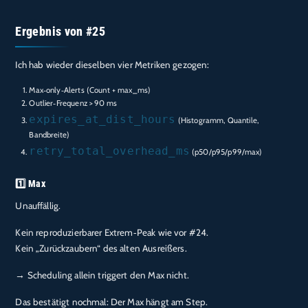
Ergebnis von #25
Ich hab wieder dieselben vier Metriken gezogen:
Max‑only‑Alerts (Count + max_ms)
Outlier‑Frequenz > 90 ms
expires_at_dist_hours
(Histogramm, Quantile,
Bandbreite)
retry_total_overhead_ms
(p50/p95/p99/max)
1️⃣ Max
Unauffällig.
Kein reproduzierbarer Extrem‑Peak wie vor #24.
Kein „Zurückzaubern“ des alten Ausreißers.
→ Scheduling allein triggert den Max nicht.
Das bestätigt nochmal: Der Max hängt am Step.