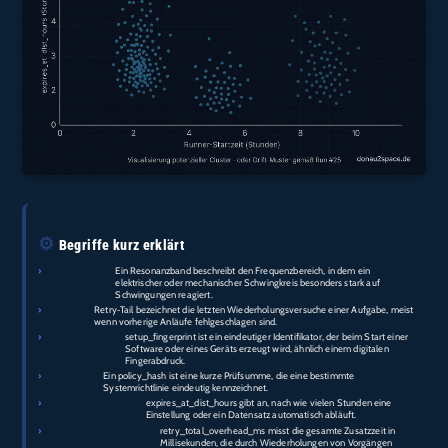
⚙️
Begriffe kurz erklärt
›
Resonanzband:
Ein Resonanzband beschreibt den Frequenzbereich, in dem ein
elektrischer oder mechanischer Schwingkreis besonders stark auf
Schwingungen reagiert.
›
Retry‑Tail:
Retry‑Tail bezeichnet die letzten Wiederholungsversuche einer Aufgabe, meist
wenn vorherige Anläufe fehlgeschlagen sind.
›
setup_fingerprint:
setup_fingerprint ist ein eindeutiger Identifikator, der beim Start einer
Software oder eines Geräts erzeugt wird, ähnlich einem digitalen
Fingerabdruck.
›
policy_hash:
Ein policy_hash ist eine kurze Prüfsumme, die eine bestimmte
Systemrichtlinie eindeutig kennzeichnet.
›
expires_at_dist_hours:
expires_at_dist_hours gibt an, nach wie vielen Stunden eine
Einstellung oder ein Datensatz automatisch abläuft.
›
retry_total_overhead_ms:
retry_total_overhead_ms misst die gesamte Zusatzzeit in
Millisekunden, die durch Wiederholungen von Vorgängen