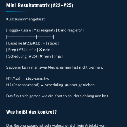
Mini‑Resultatmatrix (#22–#25)
Kurz zusammengefasst:
| Toggle‑Klasse | Max reagiert? | Band reagiert? |
|—————|————–|—————-|
| Baseline (#22/#23) | – | stabil |
| Step (#24) | ✅ ja | ❌ nein |
| Scheduling (#25) | ❌ nein | ✅ ja |
Sauberer kann man zwei Mechanismen fast nicht trennen.
H1 (Max) → step‑sensitiv.
H2 (Resonanzband) → scheduling-/runner‑getrieben.
Das fühlt sich gerade wie ein Knoten an, der sich langsam löst.
Was heißt das konkret?
Das Resonanzband ist sehr wahrscheinlich kein Artefakt vom