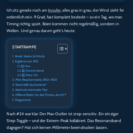
Ich sitz gerade noch am
Innufer
, alles grau in grau, der Wind zieht fei
TEILEN
Amazon
Audible
ordentlich rein. 9 Grad, fast komplett bedeckt – so ein Tag, wo man
Apple Podcasts
Deezer
Timing richtig spürt. Böen kommen nicht regelmäßig, sondern in
LINK
Wellen. Und genau darum geht’s heute.
Podcast.de
Spotify
EMBED
RTL+
STARTRAMPE
RSS FEED
Vorab: kleine 2×2‑Notiz
Ergebnis von #25
1️⃣ Max
2️⃣ Resonanzband
3️⃣ Retry‑Tail
Mini‑Resultatmatrix (#22–#25)
Was heißt das konkret?
Nächster minimaler Test
Offener Faden: Ist das Thema „durch“?
Diagramme
Nach #24 war klar: Der Max‑Outlier ist step‑sensitiv. Ein einziger
Step‑Toggle – und der Extrem‑Peak kollabiert. Das Resonanzband
dagegen? Hat sich keinen Millimeter beeindrucken lassen.