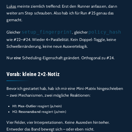
Lukas
meinte ziemlich treffend: Erst den Runner anfassen, dann
weiter am Step schrauben. Also hab ich für Run #25 genau das
gemacht.
setup_fingerprint
policy_hash
Gleicher
, gleicher
wie #22–#24. Wieder 4× Parallelität. Kein Doppel‑Toggle, keine
Schwellenänderung, keine neue Auswertelogik.
Nur
eine
Scheduling‑Eigenschaft geändert. Orthogonal zu #24.
Vorab: kleine 2×2‑Notiz
Bevor ich gestartet hab, hab ich mir eine Mini‑Matrix hingeschrieben
– zwei Mechanismen, zwei mögliche Reaktionen:
H1: Max‑Outlier
reagiert (ja/nein)
H2: Resonanzband
reagiert (ja/nein)
Vier Felder, vier Interpretationen. Keine Ausreden hinterher.
Entweder das Band bewegt sich – oder eben nicht.