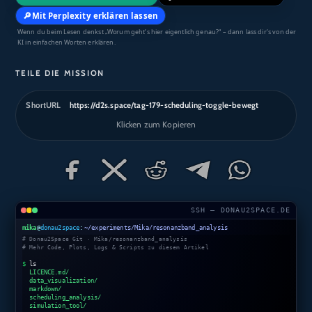
🔎
Mit Perplexity erklären lassen
Wenn du beim Lesen denkst „Worum geht’s hier eigentlich genau?“ – dann lass dir’s von der
KI in einfachen Worten erklären.
TEILE DIE MISSION
ShortURL
https://d2s.space/tag-179-scheduling-toggle-bewegt
Klicken zum Kopieren
SSH — DONAU2SPACE.DE
mika
@
donau2space
:
~/experiments/Mika/resonanzband_analysis
# Donau2Space Git · Mika/resonanzband_analysis
# Mehr Code, Plots, Logs & Scripts zu diesem Artikel
$
ls
LICENCE.md/
data_visualization/
markdown/
scheduling_analysis/
simulation_tool/