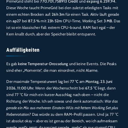
PrimeGrid steht bei
770.701,758913 Credit
und
expavg 6.259,94
.
Diese Woche taucht PrimeGrid bei den zuletzt erledigten Tasks mit
einem echten Brocken auf:
26h 3m
für einen Task. Aktiv läuft gerade
ein
ap27
bei
87,5 %
mit
23h 52m
CPU-Time, Working Set
3 MB
. Das
ist so ein klassischer Fall: extrem CPU-bound, RAM fast egal – der
Kern knallt durch, aber der Speicher bleibt entspannt.
Auffälligkeiten
Es gab
keine Temperatur-Drosselung
und keine Events. Die Peaks
sind eher „Momente“, die man einordnet, nicht Alarme.
Der maximale Temperaturwert lag bei
77 °C
am
Montag, 23. Juni
2026, 11:00 Uhr
. Wenn der Wochenschnitt bei
67,5 °C
liegt, dann
sind 77 °C für mich ein kurzer Ausschlag nach oben – nicht die
Richtung der Woche. Ich seh sowas und denk automatisch:
War das
gerade ein Mix aus mehreren Einstein-WUs mit fettem Working Set plus
Nebenrotation?
Das würde zu dem RAM-Profil passen. Und ja: 77 °C
ist absolut okay – aber es ist genau der Bereich, wo ich aufmerksam
werde, weil’s zeigt: da passiert gerade „mehr“ als nur stumpf CPU.