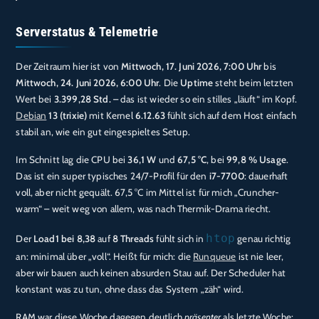
Serverstatus & Telemetrie
Der Zeitraum hier ist von
Mittwoch, 17. Juni 2026, 7:00 Uhr
bis
Mittwoch, 24. Juni 2026, 6:00 Uhr
. Die
Uptime
steht beim letzten
Wert bei
3.399,28 Std.
– das ist wieder so ein stilles „läuft“ im Kopf.
Debian
13 (trixie)
mit Kernel
6.12.63
fühlt sich auf dem Host einfach
stabil an, wie ein gut eingespieltes Setup.
Im Schnitt lag die CPU bei
36,1 W
und
67,5 °C
, bei
99,8 % Usage
.
Das ist ein super typisches 24/7-Profil für den
i7-7700
: dauerhaft
voll, aber nicht gequält. 67,5 °C im Mittel ist für mich „Cruncher-
warm“ – weit weg von allem, was nach Thermik-Drama riecht.
htop
Der
Load1 bei 8,38
auf
8 Threads
fühlt sich in
genau richtig
an: minimal über „voll“. Heißt für mich: die
Runqueue
ist nie leer,
aber wir bauen auch keinen absurden Stau auf. Der Scheduler hat
konstant was zu tun, ohne dass das System „zäh“ wird.
RAM war diese Woche dagegen deutlich
präsenter
als letzte Woche: