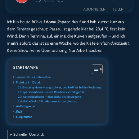
Episode
ABONNIEREN
TEILEN
Ich bin heute früh auf
donau2space
drauf und hab zuerst kurz aus
TEILEN
Amazon
Audible
dem Fenster geschaut: Passau ist gerade
klar bei 23,4 °C
, fast kein
Apple Podcasts
Deezer
Wind. Dann Terminal auf, einmal die Kurven aufgerufen – und ich
LINK
merk’s sofort: das ist so eine Woche, wo die Kiste einfach
durchzieht
.
Podcast.de
Spotify
EMBED
Keine Show, keine Überraschung. Nur Arbeit, sauber.
RTL+
RSS FEED
STARTRAMPE
Serverstatus & Telemetrie
Projekte im Detail
Einstein@Home – lang, schwer, und RAM ist Teil der Rechnung
spacious@home – kurze Rotation, viel Taktgefühl
Asteroids@home – eher leicht, viel Bewegung
PrimeGrid – CPU-Hammer im Langformat
Auffälligkeiten
Fazit
Diagramme
Schneller Überblick