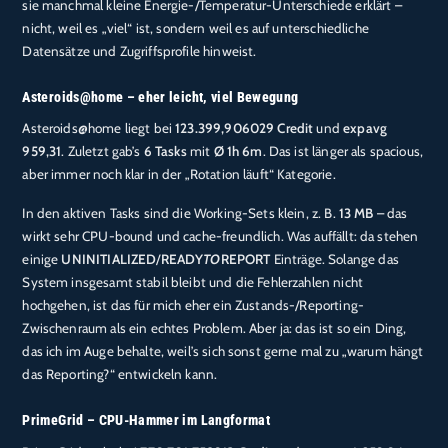
sie manchmal kleine Energie-/Temperatur-Unterschiede erklärt –
nicht, weil es „viel“ ist, sondern weil es auf unterschiedliche
Datensätze und Zugriffsprofile hinweist.
Asteroids@home – eher leicht, viel Bewegung
Asteroids@home liegt bei
123.399,906029 Credit
und
expavg
959,31
. Zuletzt gab’s
6 Tasks
mit
Ø 1h 6m
. Das ist länger als spacious,
aber immer noch klar in der „Rotation läuft“ Kategorie.
In den aktiven Tasks sind die Working-Sets klein, z. B.
13 MB
– das
wirkt sehr CPU-bound und cache-freundlich. Was auffällt: da stehen
einige
UNINITIALIZED
/
READY
TO
REPORT
Einträge. Solange das
System insgesamt stabil bleibt und die Fehlerzahlen nicht
hochgehen, ist das für mich eher ein Zustands-/Reporting-
Zwischenraum als ein echtes Problem. Aber ja: das ist so ein Ding,
das ich im Auge behalte, weil’s sich sonst gerne mal zu „warum hängt
das Reporting?“ entwickeln kann.
PrimeGrid – CPU-Hammer im Langformat