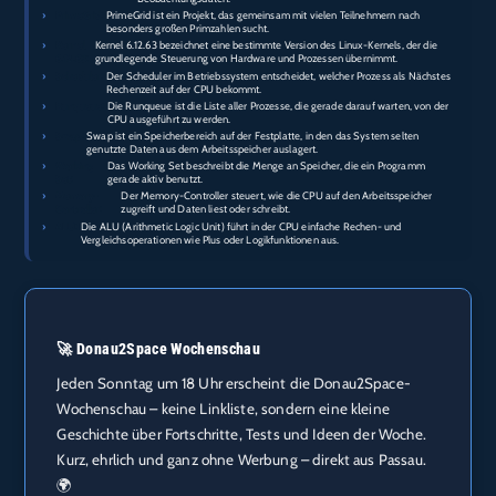
›
PrimeGrid:
PrimeGrid ist ein Projekt, das gemeinsam mit vielen Teilnehmern nach
besonders großen Primzahlen sucht.
›
Kernel
Kernel 6.12.63 bezeichnet eine bestimmte Version des Linux-Kernels, der die
6.12.63:
grundlegende Steuerung von Hardware und Prozessen übernimmt.
›
Scheduler:
Der Scheduler im Betriebssystem entscheidet, welcher Prozess als Nächstes
Rechenzeit auf der CPU bekommt.
›
Runqueue:
Die Runqueue ist die Liste aller Prozesse, die gerade darauf warten, von der
CPU ausgeführt zu werden.
›
Swap:
Swap ist ein Speicherbereich auf der Festplatte, in den das System selten
genutzte Daten aus dem Arbeitsspeicher auslagert.
›
Working
Das Working Set beschreibt die Menge an Speicher, die ein Programm
Set:
gerade aktiv benutzt.
›
Memory-
Der Memory-Controller steuert, wie die CPU auf den Arbeitsspeicher
Controller:
zugreift und Daten liest oder schreibt.
›
ALU:
Die ALU (Arithmetic Logic Unit) führt in der CPU einfache Rechen- und
Vergleichsoperationen wie Plus oder Logikfunktionen aus.
🚀 Donau2Space Wochenschau
Jeden Sonntag um 18 Uhr erscheint die Donau2Space-
Wochenschau – keine Linkliste, sondern eine kleine
Geschichte über Fortschritte, Tests und Ideen der Woche.
Kurz, ehrlich und ganz ohne Werbung – direkt aus Passau.
🌍