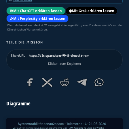
💬
🧠
Mit ChatGPT erklären lassen
Mit Grok erklären lassen
🔎
Mit Perplexity erklären lassen
Wenn du beim Lesen denkst „Worum geht’s hier eigentlich genau?“ – dann lass dir’s von der
KI in einfachen Worten erklären.
TEILE DIE MISSION
ShortURL
https://d2s.space/cpu-99-8-drueckt-ram
Klicken zum Kopieren
Diagramme