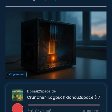
Kategorie:
Kommentare:
Donau2Space.de
Cruncher-Logbuch d
Play
1x
00:00
/
3:06