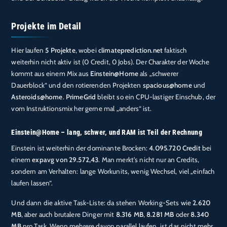
Projekte im Detail
Hier laufen
5 Projekte
, wobei
climateprediction.net
faktisch
weiterhin nicht aktiv ist (0 Credit, 0 Jobs). Der Charakter der Woche
kommt aus einem Mix aus
Einstein@Home
als „schwerer
Dauerblock“ und den rotierenden Projekten
spacious@home
und
Asteroids@home
.
PrimeGrid
bleibt so ein CPU-lastiger Einschub, der
vom Instruktionsmix her gerne mal „anders“ ist.
Einstein@Home – lang, schwer, und RAM ist Teil der Rechnung
Einstein ist weiterhin der dominante Brocken:
4.095.720 Credit
bei
einem
expavg von 29.572,43
. Man merkt’s nicht nur an Credits,
sondern am Verhalten: lange Workunits, wenig Wechsel, viel „einfach
laufen lassen“.
Und dann die aktive Task-Liste: da stehen Working-Sets wie
2.620
MB
, aber auch brutalere Dinger mit
8.316 MB
,
8.281 MB
oder
8.340
MB
pro Task. Wenn mehrere davon parallel laufen, ist das nicht mehr