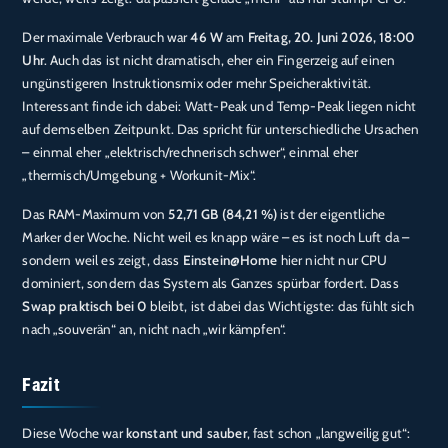
Der maximale Verbrauch war
46 W
am
Freitag, 20. Juni 2026, 18:00
Uhr
. Auch das ist nicht dramatisch, eher ein Fingerzeig auf einen
ungünstigeren Instruktionsmix oder mehr Speicheraktivität.
Interessant finde ich dabei: Watt-Peak und Temp-Peak liegen nicht
auf demselben Zeitpunkt. Das spricht für unterschiedliche Ursachen
– einmal eher „elektrisch/rechnerisch schwer“, einmal eher
„thermisch/Umgebung + Workunit-Mix“.
Das RAM-Maximum von
52,71 GB (84,21 %)
ist der eigentliche
Marker der Woche. Nicht weil es knapp wäre – es ist noch Luft da –
sondern weil es zeigt, dass
Einstein@Home
hier nicht nur CPU
dominiert, sondern das System als Ganzes spürbar fordert. Dass
Swap praktisch bei 0
bleibt, ist dabei das Wichtigste: das fühlt sich
nach „souverän“ an, nicht nach „wir kämpfen“.
Fazit
Diese Woche war
konstant und sauber
, fast schon „langweilig gut“: