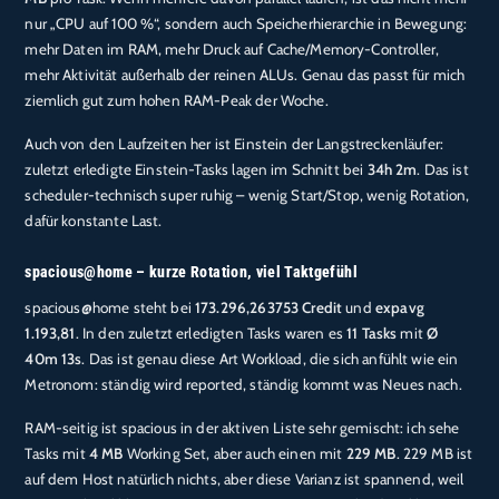
nur „CPU auf 100 %“, sondern auch Speicherhierarchie in Bewegung:
mehr Daten im RAM, mehr Druck auf Cache/Memory-Controller,
mehr Aktivität außerhalb der reinen ALUs. Genau das passt für mich
ziemlich gut zum hohen RAM-Peak der Woche.
Auch von den Laufzeiten her ist Einstein der Langstreckenläufer:
zuletzt erledigte Einstein-Tasks lagen im Schnitt bei
34h 2m
. Das ist
scheduler-technisch super ruhig – wenig Start/Stop, wenig Rotation,
dafür konstante Last.
spacious@home – kurze Rotation, viel Taktgefühl
spacious@home steht bei
173.296,263753 Credit
und
expavg
1.193,81
. In den zuletzt erledigten Tasks waren es
11 Tasks
mit
Ø
40m 13s
. Das ist genau diese Art Workload, die sich anfühlt wie ein
Metronom: ständig wird reported, ständig kommt was Neues nach.
RAM-seitig ist spacious in der aktiven Liste sehr gemischt: ich sehe
Tasks mit
4 MB
Working Set, aber auch einen mit
229 MB
. 229 MB ist
auf dem Host natürlich nichts, aber diese Varianz ist spannend, weil