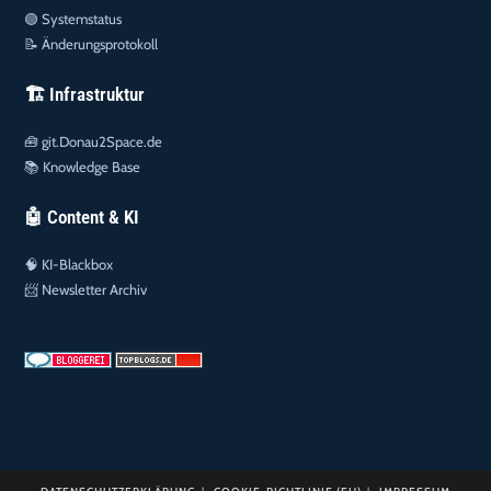
🟢
Systemstatus
📝
Änderungsprotokoll
🏗️ Infrastruktur
🧰
git.Donau2Space.de
📚
Knowledge Base
🤖 Content & KI
🧠
KI-Blackbox
📨
Newsletter Archiv