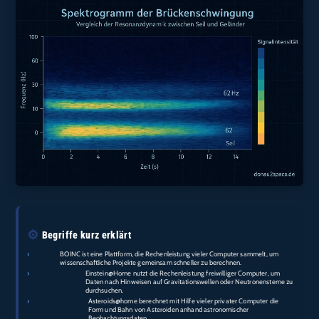
⚙️
Begriffe kurz erklärt
›
BOINC:
BOINC ist eine Plattform, die Rechenleistung vieler Computer sammelt, um
wissenschaftliche Projekte gemeinsam schneller zu berechnen.
›
Einstein@Home:
Einstein@Home nutzt die Rechenleistung freiwilliger Computer, um
Daten nach Hinweisen auf Gravitationswellen oder Neutronensterne zu
durchsuchen.
›
Asteroids@home:
Asteroids@home berechnet mit Hilfe vieler privater Computer die
Form und Bahn von Asteroiden anhand astronomischer
Beobachtungsdaten.