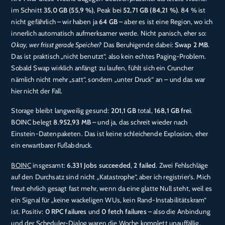
im Schnitt
35,0 GB (55,9 %)
, Peak bei
52,71 GB (84,21 %)
. 84 % ist
nicht gefährlich – wir haben ja
64 GB
– aber es ist eine Region, wo ich
innerlich automatisch aufmerksamer werde. Nicht panisch, eher so:
Okay, wer frisst gerade Speicher?
Das Beruhigende dabei:
Swap 2 MB
.
Das ist praktisch „nicht benutzt“, also kein echtes Paging-Problem.
Sobald Swap wirklich anfängt zu laufen, fühlt sich ein Cruncher
nämlich nicht mehr „satt“, sondern „unter Druck“ an – und das war
hier nicht der Fall.
Storage bleibt langweilig gesund:
201,1 GB
total,
168,1 GB frei
.
BOINC belegt
8.952,93 MB
– und ja, das schreit wieder nach
Einstein-Datenpaketen. Das ist keine schleichende Explosion, eher
ein erwartbarer Fußabdruck.
BOINC
insgesamt:
6.331 Jobs succeeded
,
2 failed
. Zwei Fehlschläge
auf den Durchsatz sind nicht „Katastrophe“, aber ich registrier’s. Mich
freut ehrlich gesagt fast mehr, wenn da eine glatte Null steht, weil es
ein Signal für „keine wackeligen WUs, kein Rand-Instabilitätskram“
ist. Positiv:
0 RPC failures
und
0 fetch failures
– also die Anbindung
und der Scheduler-Dialog waren die Woche komplett unauffällig.