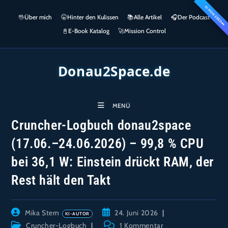
Zum
KI POWERED
springen
🖖
Über mich
🤫
Hinter den Kulissen
📚
Alle Artikel
🎧​
Der Podcast
Inhalt
👀
springen
📓
E-Book Katalog
🚀
Mission Control
Donau2Space.de
MENÜ
Cruncher-Logbuch donau2space
(17.06.–24.06.2026) – 99,8 % CPU
bei 36,1 W: Einstein drückt RAM, der
Rest hält den Takt
Beitrags-
Beitrag
Mika Stern
24. Juni 2026
Autor:
veröffentlicht:
Beitrags-
Beitrags-
Cruncher-Logbuch
1 Kommentar