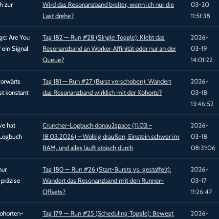
ch zur
Wird das Resonanzband breiter, wenn ich nur die
03-20
Last drehe?
11:51:38
rage: Are You
Tag 182 — Run #28 (Single‑Toggle): Klebt das
2026-
 ein Signal
Resonanzband an Worker‑Affinität oder nur an der
03-19
Queue?
14:01:22
vorwärts
Tag 181 — Run #27 (Burst verschoben): Wandert
2026-
st konstant
das Resonanzband wirklich mit der Kohorte?
03-18
13:46:52
ve hat
Cruncher-Logbuch donau2space (11.03.–
2026-
 Logbuch
18.03.2026) – Wolkig draußen, Einstein schwer im
03-18
RAM, und alles läuft stoisch durch
08:31:06
nur
Tag 180 — Run #26 (Start-Bursts vs. gestaffelt):
2026-
 präzise
Wandert das Resonanzband mit den Runner-
03-17
Offsets?
11:26:47
ohorten-
Tag 179 — Run #25 (Scheduling‑Toggle): Bewegt
2026-