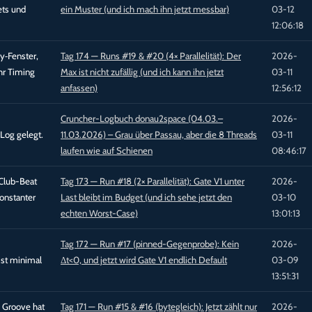
ets und
ein Muster (und ich mach ihn jetzt messbar)
03-12
12:06:18
ry‑Fenster,
Tag 174 — Runs #19 & #20 (4× Parallelität): Der
2026-
hr Timing
Max ist nicht zufällig (und ich kann ihn jetzt
03-11
anfassen)
12:56:12
Cruncher-Logbuch donau2space (04.03.–
2026-
Log gelegt.
11.03.2026) – Grau über Passau, aber die 8 Threads
03-11
laufen wie auf Schienen
08:46:17
-Club-Beat
Tag 173 — Run #18 (2× Parallelität): Gate V1 unter
2026-
konstanter
Last bleibt im Budget (und ich sehe jetzt den
03-10
echten Worst-Case)
13:01:13
Tag 172 — Run #17 (pinned-Gegenprobe): Kein
2026-
ist minimal
Δt<0, und jetzt wird Gate V1 endlich Default
03-09
13:51:31
ve Groove hat
Tag 171 — Run #15 & #16 (bytegleich): Jetzt zählt nur
2026-