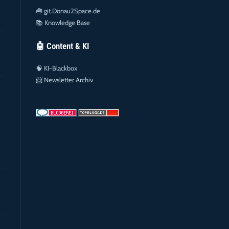
🧰
git.Donau2Space.de
📚
Knowledge Base
🤖 Content & KI
🧠
KI-Blackbox
📨
Newsletter Archiv