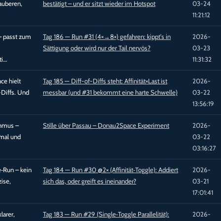
sauberen,
bestätigt – und er sitzt wieder im Hotspot
03-24
11:21:12
– passt zum
Tag 186 — Run #31 (4×→8×) gefahren: kippt’s in
2026-
Sättigung oder wird nur der Tail nervös?
03-23
ti…
11:31:32
ce hielt
Tag 185 — Diff-of-Diffs steht: Affinität×Last ist
2026-
-Diffs. Und
messbar (und #31 bekommt eine harte Schwelle)
03-22
13:56:19
thmus –
Stille über Passau – Donau2Space Experiment
2026-
imal und
03-22
03:16:27
e‑Run – kein
Tag 184 — Run #30 @2× (Affinität‑Toggle): Addiert
2026-
ise,
sich das, oder greift es ineinander?
03-21
17:01:41
larer,
Tag 183 — Run #29 (Single‑Toggle Parallelität):
2026-