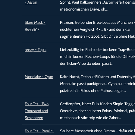
- Aaron
Sprint. Paul Kalkbrenners ‚Aaron‘ liefert den 
metronomischen Drive, oh…
Skee Mask -
Präziser, treibender Breakbeat aus München 
Rev8617
nüchternen Vergleich 4×→8× und dem klar
segmentierten Hotspot. Gibt Drive ohne Hek
reezy - Topic
Lief zufällig im Radio; der trockene Trap-Boun
mich in kurzen Rechen-Loops für die Diff-of
der Ticker-Vibe daneben passt…
Monolake - Cyan
Kalte Nacht, Technik-Flüstern und Datenrhy
Monolake passt punktgenau. Cyan pulst min
präzise, hält Fokus ohne Pathos; sogar …
Four Tet - Two
Gedämpfter, klarer Puls für den Single‑Toggl
Thousand and
Overdrive, aber sauberer Fokus. Minimal, präz
Seventeen
mechanisch stimmig wie die Zahnr…
Four Tet - Parallel
Saubere Messarbeit ohne Drama – dafür ein k