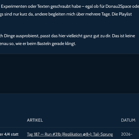
en, Experimenten oder Texten geschraubt habe – egal ob für Donau2Space ode
gs sind nur kurz da, andere begleiten mich über mehrere Tage. Die Playlist
 Dinge ausprobierst, passt das hier vielleicht ganz gut zu dir. Das ist keine
enau so, wie er beim Basteln gerade klingt.
ARTIKEL
DATUM
er 4/4 statt
Tag 187 — Run #31b (Replikation @8×): Tail-Sprung
2026-