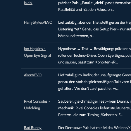
Jalebi
präziser Puls. „Parallel Jalebi“ passt thematis
Parallelität und hält den Fokus, oh…
HarryStylesVEVO
Lief zufällig, aber der Titel stellt genau die F
Listening Yet? Genau das Setup hier – nur auf
hören und trennen, o…
Jon Hopkins -
Hypothese → Test → Bestätigung: präziser, 
Open Eye Signal
rollender Techno-Drive. Open Eye Signal pul
und sauber, passt zum Kohorten-/R…
AkonVEVO
Lief zufällig im Radio; der unaufgeregte Groo
genau den stoisch-gleichmäßigen Takt vom
gehalten. 'We don't care' passt fei, w…
Rival Consoles -
Sauberer, gleichmäßiger Test – kein Drama, 
Unfolding
Mechanik. Rival Consoles liefert strukturierte,
Patterns, die zum Timing-/Kohorten-F…
Bad Bunny
Der Dembow-Puls hat mir fei das Wellen-/K