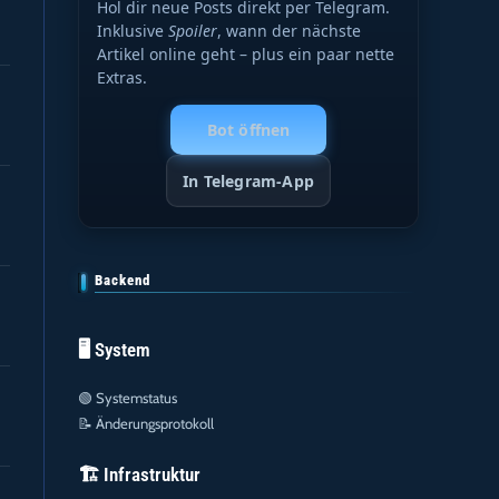
Hol dir neue Posts direkt per Telegram.
Inklusive
Spoiler
, wann der nächste
Artikel online geht – plus ein paar nette
Extras.
Bot öffnen
In Telegram-App
Backend
🖥️ System
🟢
Systemstatus
📝
Änderungsprotokoll
🏗️ Infrastruktur