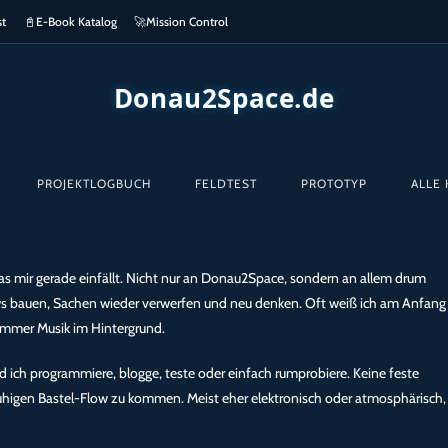
st
📓
E-Book Katalog
🚀
Mission Control
Donau2Space.de
PROJEKTLOGBUCH
FELDTEST
PROTOTYP
ALLE 
as mir gerade einfällt. Nicht nur an Donau2Space, sondern an allem drum
ows bauen, Sachen wieder verwerfen und neu denken. Oft weiß ich am Anfang
immer Musik im Hintergrund.
nd ich programmiere, blogge, teste oder einfach rumprobiere. Keine feste
en ruhigen Bastel-Flow zu kommen. Meist eher elektronisch oder atmosphärisch,