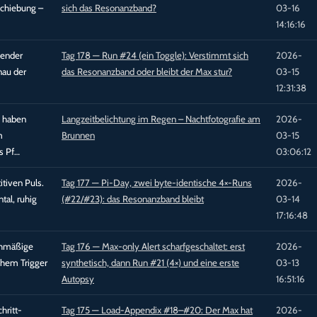
schiebung –
sich das Resonanzband?
03-16
14:16:16
bender
Tag 178 — Run #24 (ein Toggle): Verstimmt sich
2026-
nau der
das Resonanzband oder bleibt der Max stur?
03-15
12:31:38
e haben
Langzeitbelichtung im Regen – Nachtfotografie am
2026-
m
Brunnen
03-15
s Pf…
03:06:12
itiven Puls.
Tag 177 — Pi-Day, zwei byte-identische 4×-Runs
2026-
al, ruhig
(#22/#23): das Resonanzband bleibt
03-14
17:16:48
ichmäßige
Tag 176 — Max-only Alert scharfgeschaltet: erst
2026-
schem Trigger
synthetisch, dann Run #21 (4×) und eine erste
03-13
Autopsy
16:51:16
hritt-
Tag 175 — Load-Appendix #18–#20: Der Max hat
2026-