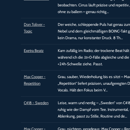
beobachten. Cirrus läuft präzise und repetitiv,
ohne zu ballern – genau richtig…
Don Toliver -
Der weiche, schleppende Puls hat genau zu
Topic
Nebel und dem gleichmäßigen BOINC-Takt g
kein Drama, nur konstanter Druck. 8 Th…
Exetra Beatz
Kam zufällig im Radio; der trockene Beat hält
während ich die Δt<0‑Fälle abgleiche und die
<24h‑Schwelle ziehe. Passt.
Max Cooper -
Grau, sauber, Wiederholung bis es sitzt – M
Repetition
„Repetition“ liefert präzisen, unaufgeregten 
Vocals. Hält den Fokus beim V…
C418 - Sweden
Leise, warm und nerdig – „Sweden“ von C41
ruhig wie der Dampf vom Tee. Instrumental,
Ablenkung, passt zu Stille, Routine und de…
Max Cooper -
Grau, nüchtern, geradeaus: Max Cooper – Rep