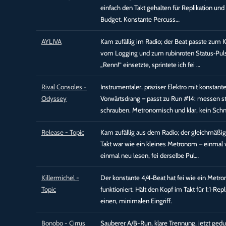
einfach den Takt gehalten für Replikation un
Budget. Konstante Percuss…
AYLIVA
Kam zufällig im Radio; der Beat passte zum K
vom Logging und zum rubinroten Status‑Puls
„Renn!“ einsetzte, sprintete ich fei …
Rival Consoles -
Instrumentaler, präziser Elektro mit konstan
Odyssey
Vorwärtsdrang – passt zu Run #14: messen st
schrauben. Metronomisch und klar, kein Sch
Release - Topic
Kam zufällig aus dem Radio; der gleichmäßi
Takt war wie ein kleines Metronom – einmal 
einmal neu lesen, fei derselbe Pul…
Killermichel -
Der konstante 4/4‑Beat hat fei wie ein Metr
Topic
funktioniert. Hält den Kopf im Takt für 1:1‑Rep
einen, minimalen Eingriff.
Bonobo - Cirrus
Sauberer A/B-Run, klare Trennung, jetzt gedu