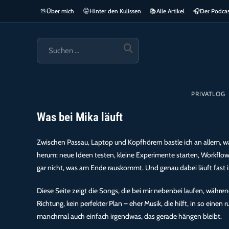
Zum
🖖
Über mich
🤫
Hinter den Kulissen
📚
Alle Artikel
🎧​
Der Podca
springen
Inhalt
springen
SUCHE
STARTEN
PRIVATLOG
Was bei Mika läuft
Zwischen Passau, Laptop und Kopfhörern bastle ich an allem, w
herum: neue Ideen testen, kleine Experimente starten, Workfl
gar nicht, was am Ende rauskommt. Und genau dabei läuft fast 
Diese Seite zeigt die Songs, die bei mir nebenbei laufen, währe
Richtung, kein perfekter Plan – eher Musik, die hilft, in so ein
manchmal auch einfach irgendwas, das gerade hängen bleibt.