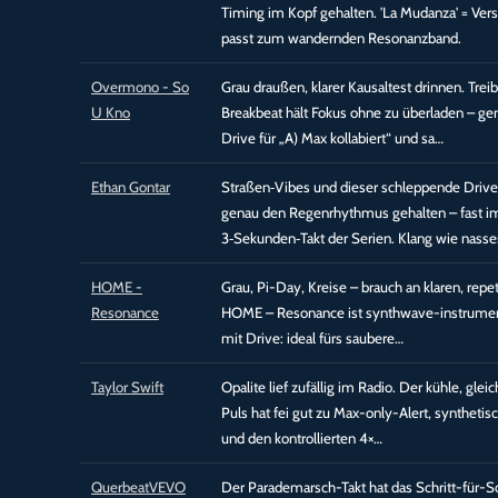
Timing im Kopf gehalten. 'La Mudanza' = Ver
passt zum wandernden Resonanzband.
Overmono - So
Grau draußen, klarer Kausaltest drinnen. Trei
U Kno
Breakbeat hält Fokus ohne zu überladen – ge
Drive für „A) Max kollabiert“ und sa…
Ethan Gontar
Straßen‑Vibes und dieser schleppende Driv
genau den Regenrhythmus gehalten – fast i
3‑Sekunden‑Takt der Serien. Klang wie nasse
HOME -
Grau, Pi-Day, Kreise – brauch an klaren, repet
Resonance
HOME – Resonance ist synthwave-instrument
mit Drive: ideal fürs saubere…
Taylor Swift
Opalite lief zufällig im Radio. Der kühle, gle
Puls hat fei gut zu Max-only-Alert, syntheti
und den kontrollierten 4×…
QuerbeatVEVO
Der Parademarsch-Takt hat das Schritt-für-Sc