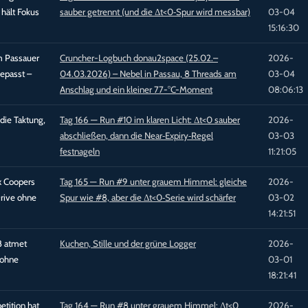
 hält Fokus
sauber getrennt (und die Δt<0‑Spur wird messbar)
03-04
15:16:30
m Passauer
Cruncher-Logbuch donau2space (25.02.–
2026-
epasst –
04.03.2026) – Nebel in Passau, 8 Threads am
03-04
Anschlag und ein kleiner 77-°C-Moment
08:06:13
 die Taktung,
Tag 166 — Run #10 im klaren Licht: Δt<0 sauber
2026-
abschließen, dann die Near‑Expiry‑Regel
03-03
festnageln
11:21:05
ax Coopers
Tag 165 — Run #9 unter grauem Himmel: gleiche
2026-
Drive ohne
Spur wie #8, aber die Δt<0‑Serie wird schärfer
03-02
14:21:51
8 atmet
Kuchen, Stille und der grüne Logger
2026-
 ohne
03-01
18:21:41
etition hat
Tag 164 — Run #8 unter grauem Himmel: Δt<0
2026-