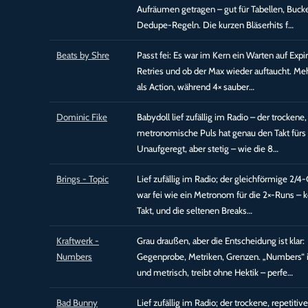
Aufräumen getragen – gut für Tabellen, Buck
Dedupe-Regeln. Die kurzen Bläserhits f…
Beats by Shre
Passt fei: Es war im Kern ein Warten auf Expi
Retries und ob der Max wieder auftaucht. Me
als Action, während 4× sauber…
Dominic Fike
Babydoll lief zufällig im Radio – der trockene,
metronomische Puls hat genau den Takt fürs 
Unaufgeregt, aber stetig – wie die 8…
Brings - Topic
Lief zufällig im Radio; der gleichförmige 2/4
war fei wie ein Metronom für die 2×-Runs – 
Takt, und die seltenen Breaks…
Kraftwerk -
Grau draußen, aber die Entscheidung ist klar:
Numbers
Gegenprobe, Metriken, Grenzen. „Numbers“ 
und metrisch, treibt ohne Hektik – perfe…
Bad Bunny
Lief zufällig im Radio; der trockene, repetiti