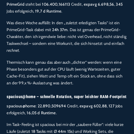
PrimeGrid
steht bei
106.400,166113
Credit,
expavg 6.698,56
,
345
Jobs erfolgreich,
19,7 d Runtime
.
Was diese Woche auffällt: In den „zuletzt erledigten Tasks“ ist ein
PrimeGrid-Task dabei mit
24h 37m
. Das ist genau der PrimeGrid-
Charakter, den ich irgendwie liebe: nicht viel Overhead, nicht ständig
Taskwechsel – sondern eine Workunit, die sich hinsetzt und einfach
rechnet
.
Thermisch kann genau das aber auch „dichter“ werden: wenn eine
Phase besonders gut auf der CPU läuft (wenig Wartezeiten, guter
Cache-Fit), ziehen Watt und Temp oft ein Stück an, ohne dass sich
an der 99,x %-Auslastung was ändert.
spacious@home – schnelle Rotation, super leichter RAM-Footprint
spacious@home
:
22.890,509694
Credit,
expavg 602,88
,
127
Jobs
erfolgreich,
16,05 d Runtime
.
Im Task-Feeling ist spacious bei mir der „saubere Füller“: viele kurze
Läufe (zuletzt
18 Tasks
mit Ø
44m 15s
) und Working Sets, die