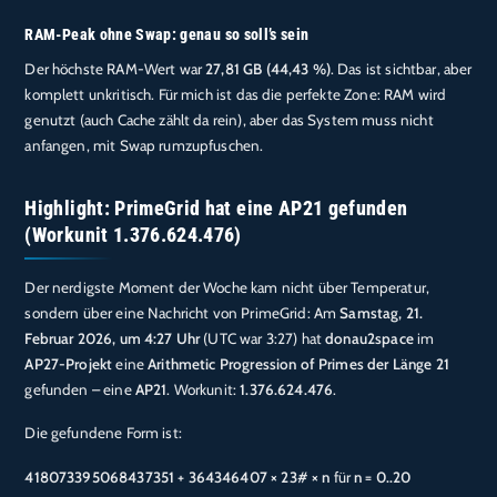
RAM-Peak ohne Swap: genau so soll’s sein
Der höchste RAM-Wert war
27,81 GB (44,43 %)
. Das ist sichtbar, aber
komplett unkritisch. Für mich ist das die perfekte Zone: RAM wird
genutzt (auch Cache zählt da rein), aber das System muss nicht
anfangen, mit Swap rumzupfuschen.
Highlight: PrimeGrid hat eine AP21 gefunden
(Workunit 1.376.624.476)
Der nerdigste Moment der Woche kam nicht über Temperatur,
sondern über eine Nachricht von PrimeGrid: Am
Samstag, 21.
Februar 2026, um 4:27 Uhr
(UTC war 3:27) hat
donau2space
im
AP27-Projekt
eine
Arithmetic Progression of Primes der Länge 21
gefunden – eine
AP21
. Workunit:
1.376.624.476
.
Die gefundene Form ist:
418073395068437351 + 364346407 × 23# × n
für
n = 0..20