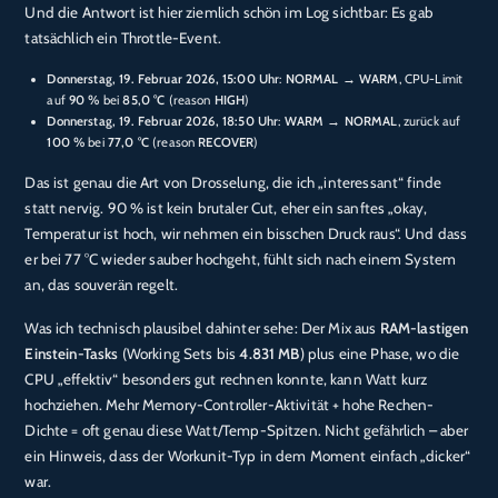
Und die Antwort ist hier ziemlich schön im Log sichtbar: Es gab
tatsächlich ein Throttle-Event.
Donnerstag, 19. Februar 2026, 15:00 Uhr
:
NORMAL → WARM
, CPU-Limit
auf
90 %
bei
85,0 °C
(reason
HIGH
)
Donnerstag, 19. Februar 2026, 18:50 Uhr
:
WARM → NORMAL
, zurück auf
100 %
bei
77,0 °C
(reason
RECOVER
)
Das ist genau die Art von Drosselung, die ich „interessant“ finde
statt nervig. 90 % ist kein brutaler Cut, eher ein sanftes „okay,
Temperatur ist hoch, wir nehmen ein bisschen Druck raus“. Und dass
er bei 77 °C wieder sauber hochgeht, fühlt sich nach einem System
an, das souverän regelt.
Was ich technisch plausibel dahinter sehe: Der Mix aus
RAM-lastigen
Einstein-Tasks
(Working Sets bis
4.831 MB
) plus eine Phase, wo die
CPU „effektiv“ besonders gut rechnen konnte, kann Watt kurz
hochziehen. Mehr Memory-Controller-Aktivität + hohe Rechen-
Dichte = oft genau diese Watt/Temp-Spitzen. Nicht gefährlich – aber
ein Hinweis, dass der Workunit-Typ in dem Moment einfach „dicker“
war.