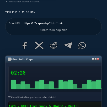
KI in einfachen Worten erklären.
TEILE DIE MISSION
ShortURL
https://d2s.space/ap21-trifft-ein
Klicken zum Kopieren
Mikas Audio Player
02:26
Während ich das hier geschrieben habe, hörte ich:
JHAYCO - DÁKITI
Bad Bunny & JHAYCO - DÁKITI