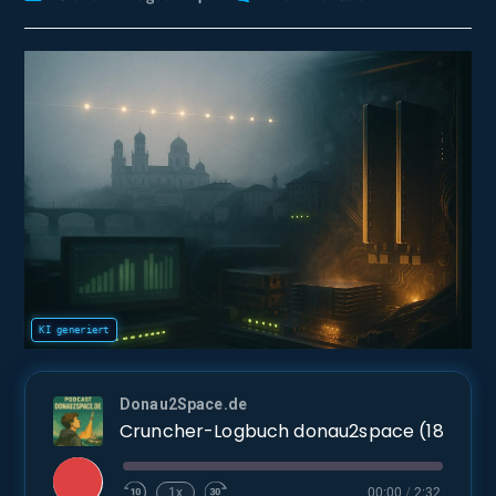
Kategorie:
Kommentare:
Donau2Space.de
Cruncher-Logbuch d
Play
1x
00:00
/
2:32