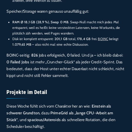
arbeitet, ohne innerlich zu stauen.
Speicher/Storage waren genauso unauffällig gut:
RAM Ø 18,1 GB (28,9 %)
,
Swap 0 MB
. Swap-Null macht mich jedes Mal
entspannt, weil es heißt: keine versteckten Latenzen, keine Workunits, die
plötzlich zäh werden, weil Pages wandern.
Disk ist komplett entspannt:
201,1 GB
total,
178,4 GB
frei.
BOINC
belegt
1.079,65 MB
– also nicht mal eine echte Diskussion.
BOINC-seitig:
826
Jobs erfolgreich,
0
failed. Und ja – ich bleib dabei:
0 Failed Jobs
ist mehr „Cruncher-Glück“ als jeder Credit-Sprint. Das
bedeutet, dass der Host unter echter Dauerlast nicht schleicht, nicht
kippt und nicht still Fehler sammelt.
Projekte im Detail
Diese Woche fühlt sich vom Charakter her an wie:
Einstein als
schwerer Grundton
, dazu
PrimeGrid als „lange CPU-Arbeit am
Stück“
, und
spacious/Asteroids
als schnellere Rotation, die den
Scheduler beschäftigt.