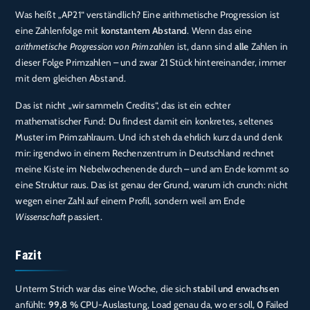
Was heißt „AP21“ verständlich? Eine arithmetische Progression ist
eine Zahlenfolge mit
konstantem Abstand
. Wenn das eine
arithmetische Progression von Primzahlen
ist, dann sind
alle
Zahlen in
dieser Folge Primzahlen – und zwar 21 Stück hintereinander, immer
mit dem gleichen Abstand.
Das ist nicht „wir sammeln Credits“, das ist ein echter
mathematischer Fund: Du findest damit ein konkretes, seltenes
Muster im Primzahlraum. Und ich steh da ehrlich kurz da und denk
mir: irgendwo in einem Rechenzentrum in Deutschland rechnet
meine Kiste im Nebelwochenende durch – und am Ende kommt so
eine Struktur raus. Das ist genau der Grund, warum ich crunch: nicht
wegen einer Zahl auf einem Profil, sondern weil am Ende
Wissenschaft
passiert.
Fazit
Unterm Strich war das eine Woche, die sich
stabil und erwachsen
anfühlt:
99,8 %
CPU-Auslastung, Load genau da, wo er soll,
0
Failed