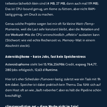
teilweise lächerlich klein sind (
4 MB
,
27 MB
, dann auch mal
119 MB
).
Das ist CPU-bound genug, um Kerne zu füttern, aber nicht RAM-
lastig genug, um Druck zu machen.
Genau solche Projekte sorgen bei mir oft für kleine Watt-/Temp-
Momente, weil die Last sehr konstant bleibt, aber die
Rotation
und
der
Workunit-Mix
die CPU unterschiedlich „effektiv“ auslasten kann
(Stichwort: wie viel echte Rechenzeit vs. Memory-Wait in einem
Abschnitt steckt).
Asteroids@home – kurze Jobs, fast kein Speicherstress
Asteroids@home
steht bei
15.956,256986
Credit,
expavg 764,77
,
280
Jobs erfolgreich,
12,63 d Runtime
.
Hier ist’s eher Scheduler-/Turnover-lastig: zuletzt war ein Task mit
1h
6m
dabei. Speicher ist dabei praktisch kein Thema. Das fühlt sich auf
dem Host oft an wie „läuft nebenher“, aber es hält die Pipeline schön
beschäftigt.
climateprediction.net – diese Woche nicht im Spiel