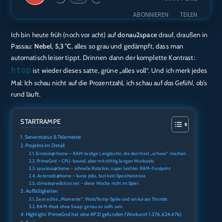
Episode
ABONNIEREN
TEILEN
Ich bin heute früh (noch vor acht) auf
donau2space
drauf, draußen in
TEILEN
Amazon
Audible
Passau:
Nebel
,
5,3 °C
, alles so grau und gedämpft, dass man
Apple Podcasts
Deezer
automatisch leiser tippt. Drinnen dann der komplette Kontrast:
LINK
htop
Podcast.de
Spotify
ist wieder dieses satte, grüne „alles voll“. Und ich merk jedes
EMBED
Mal: Ich schau nicht auf die Prozentzahl, ich schau auf
das Gefühl
, ob’s
RTL+
rund läuft.
RSS FEED
STARTRAMPE
Serverstatus & Telemetrie
Projekte im Detail
Einstein@Home – RAM-lastige Langläufer, die den Host „schwer“ machen
PrimeGrid – CPU-bound, aber mit richtig langen Workunits
spacious@home – schnelle Rotation, super leichter RAM-Footprint
Asteroids@home – kurze Jobs, fast kein Speicherstress
climateprediction.net – diese Woche nicht im Spiel
Auffälligkeiten
Zwei echte „Momente“: Watt/Temp-Spike und ein kurzes Throttle
RAM-Peak ohne Swap: genau so soll’s sein
Highlight: PrimeGrid hat eine AP21 gefunden (Workunit 1.376.624.476)