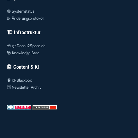
🟢
Systemstatus
📝
Änderungsprotokoll
🏗️ Infrastruktur
🧰
git.Donau2Space.de
📚
Knowledge Base
🤖 Content & KI
🧠
KI-Blackbox
📨
Newsletter Archiv