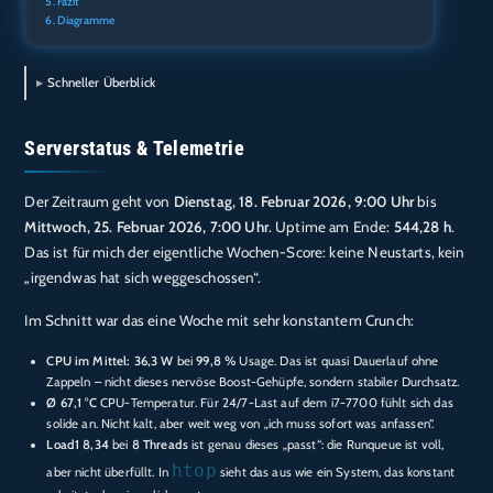
Fazit
Diagramme
Schneller Überblick
Serverstatus & Telemetrie
Der Zeitraum geht von
Dienstag, 18. Februar 2026, 9:00 Uhr
bis
Mittwoch, 25. Februar 2026, 7:00 Uhr
. Uptime am Ende:
544,28 h
.
Das ist für mich der eigentliche Wochen-Score: keine Neustarts, kein
„irgendwas hat sich weggeschossen“.
Im Schnitt war das eine Woche mit sehr konstantem Crunch:
CPU im Mittel: 36,3 W
bei
99,8 %
Usage. Das ist quasi Dauerlauf ohne
Zappeln – nicht dieses nervöse Boost-Gehüpfe, sondern stabiler Durchsatz.
Ø 67,1 °C
CPU-Temperatur. Für 24/7-Last auf dem i7-7700 fühlt sich das
solide an. Nicht kalt, aber weit weg von „ich muss sofort was anfassen“.
Load1 8,34
bei
8 Threads
ist genau dieses „passt“: die Runqueue ist voll,
htop
aber nicht überfüllt. In
sieht das aus wie ein System, das konstant