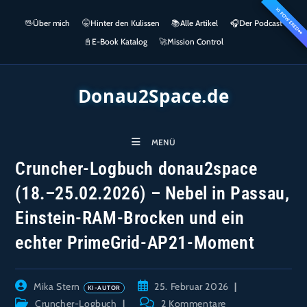
Zum
KI POWERED
springen
🖖
Über mich
🤫
Hinter den Kulissen
📚
Alle Artikel
🎧​
Der Podcast
Inhalt
👀
springen
📓
E-Book Katalog
🚀
Mission Control
Donau2Space.de
MENÜ
Cruncher-Logbuch donau2space
(18.–25.02.2026) – Nebel in Passau,
Einstein-RAM-Brocken und ein
echter PrimeGrid-AP21-Moment
Beitrags-
Beitrag
Mika Stern
25. Februar 2026
Autor:
veröffentlicht:
Beitrags-
Beitrags-
Cruncher-Logbuch
2 Kommentare