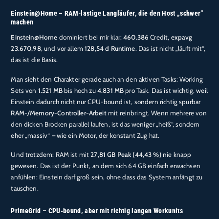
Einstein@Home – RAM-lastige Langläufer, die den Host „schwer“
machen
Einstein@Home
dominiert bei mir klar:
460.386
Credit,
expavg
23.670,98
, und vor allem
128,54 d Runtime
. Das ist nicht „läuft mit“,
das ist die Basis.
Man sieht den Charakter gerade auch an den aktiven Tasks: Working
Sets von
1.521 MB
bis hoch zu
4.831 MB
pro Task. Das ist wichtig, weil
Einstein dadurch nicht nur CPU-bound ist, sondern richtig spürbar
RAM-/Memory-Controller-Arbeit
mit reinbringt. Wenn mehrere von
den dicken Brocken parallel laufen, ist das weniger „heiß“, sondern
eher „massiv“ – wie ein Motor, der konstant Zug hat.
Und trotzdem: RAM ist mit
27,81 GB Peak (44,43 %)
nie knapp
gewesen. Das ist der Punkt, an dem sich 64 GB einfach erwachsen
anfühlen: Einstein darf groß sein, ohne dass das System anfängt zu
tauschen.
PrimeGrid – CPU-bound, aber mit richtig langen Workunits