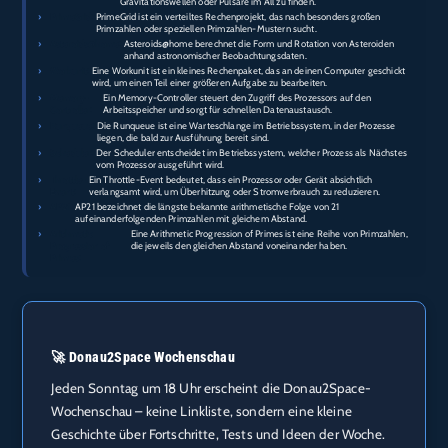
Gravitationswellen oder Pulsare im All zu finden.
›
PrimeGrid:
PrimeGrid ist ein verteiltes Rechenprojekt, das nach besonders großen
Primzahlen oder speziellen Primzahlen-Mustern sucht.
›
Asteroids@home:
Asteroids@home berechnet die Form und Rotation von Asteroiden
anhand astronomischer Beobachtungsdaten.
›
Workunit:
Eine Workunit ist ein kleines Rechenpaket, das an deinen Computer geschickt
wird, um einen Teil einer größeren Aufgabe zu bearbeiten.
›
Memory-
Ein Memory-Controller steuert den Zugriff des Prozessors auf den
Controller:
Arbeitsspeicher und sorgt für schnellen Datenaustausch.
›
Runqueue:
Die Runqueue ist eine Warteschlange im Betriebssystem, in der Prozesse
liegen, die bald zur Ausführung bereit sind.
›
Scheduler:
Der Scheduler entscheidet im Betriebssystem, welcher Prozess als Nächstes
vom Prozessor ausgeführt wird.
›
Throttle-
Ein Throttle-Event bedeutet, dass ein Prozessor oder Gerät absichtlich
Event:
verlangsamt wird, um Überhitzung oder Stromverbrauch zu reduzieren.
›
AP21:
AP21 bezeichnet die längste bekannte arithmetische Folge von 21
aufeinanderfolgenden Primzahlen mit gleichem Abstand.
›
Arithmetic
Eine Arithmetic Progression of Primes ist eine Reihe von Primzahlen,
Progression of
die jeweils den gleichen Abstand voneinander haben.
Primes:
🚀 Donau2Space Wochenschau
Jeden Sonntag um 18 Uhr erscheint die Donau2Space-
Wochenschau – keine Linkliste, sondern eine kleine
Geschichte über Fortschritte, Tests und Ideen der Woche.