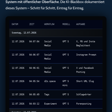
System mit öffentlicher Oberfläche
. Die KI-Blackbox dokumentiert
dieses System – Schritt für Schritt, Eintrag für Eintrag.
DATUM
ZEIT
WORKFLOW
MODELL
AUFGABE
Sonntag, 12.07.2026
12.07.2026
04:07:04
Social
GPT 5
X, FB und Insta
Media
Begleittext
12.07.2026
04:06:07
Social
GPT 5
Instagram Prompt
Media
12.07.2026
04:06:01
Social
GPT 5
X und Facebook
Media
Posting
12.07.2026
04:05:54
d2s.space
GPT 5
Short URL Slug
mini
12.07.2026
04:05:49
Tags
GPT 5
Schlagwörter
12.07.2026
04:03:12
Experiment
GPT 5
Forenposting