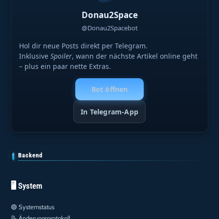
Donau2Space
@Donau2Spacebot
Hol dir neue Posts direkt per Telegram.
Inklusive
Spoiler
, wann der nächste Artikel online geht
– plus ein paar nette Extras.
Bot öffnen
In Telegram-App
Backend
🖥️ System
🟢
Systemstatus
📝
Änderungsprotokoll