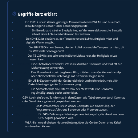
⚙️
Begriffe kurz erklärt
›
ESP32:
Ein ESP32 ist ein kleiner, günstiger Microcontroller mit WLAN und Bluetooth,
ideal für eigene Sensor- oder Steuerungsprojekte.
›
Breadboard:
Ein Breadboard ist eine Steckplatine, auf der man elektronische Bauteile
schnell ohne Löten verbinden und testen kann.
›
DHT22:
Der DHT22 ist ein Sensor, der Temperatur und Luftfeuchtigkeit misst und
digitale Werte ausgibt.
›
BMP280:
Der BMP280 ist ein Sensor, der den Luftdruck und die Temperatur misst, oft
für Wetterstationen genutzt.
›
TSL2591:
Der TSL2591 ist ein sehr empfindlicher Lichtsensor, der Helligkeit in Lux
messen kann.
›
Photodiode:
Eine Photodiode wandelt Licht in elektrischen Strom um und wird oft zur
Lichtmessung verwendet.
›
Powerbank:
Eine Powerbank ist ein tragbarer Akku, mit dem man Geräte wie Handys
oder Microcontroller unterwegs mit Strom versorgen kann.
›
USB-
Ein USB-Stecker verbindet Geräte elektrisch und elektronisch, meist für
Stecker:
Datenübertragung oder Stromversorgung.
›
Sensorfeed:
Ein Sensorfeed ist ein Datenstrom, der Messwerte von Sensoren
regelmäßig anzeigt oder weiterleitet.
›
CSV:
CSV ist ein einfaches Textformat, in dem Daten wie Tabellenwerte durch Kommas
oder Semikolons getrennt gespeichert werden.
›
Microcontroller:
Ein Microcontroller ist ein kleiner Computer auf einem Chip, der
Programme ausführt und Sensoren oder Motoren steuert.
›
GPS‑Zeitstempel:
Ein GPS‑Zeitstempel ist eine genaue Zeitangabe, die direkt aus dem
GPS-Signal gewonnen wird.
›
WLAN:
WLAN ist eine drahtlose Netzverbindung, über die Geräte Daten ohne Kabel
austauschen können.