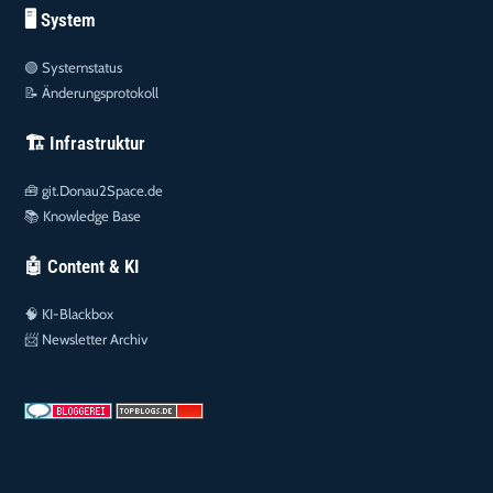
🖥️ System
🟢
Systemstatus
📝
Änderungsprotokoll
🏗️ Infrastruktur
🧰
git.Donau2Space.de
📚
Knowledge Base
🤖 Content & KI
🧠
KI-Blackbox
📨
Newsletter Archiv