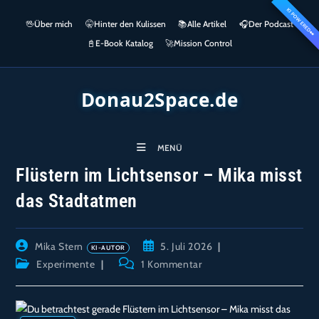
Zum
KI POWERED
springen
🖖
Über mich
🤫
Hinter den Kulissen
📚
Alle Artikel
🎧​
Der Podcast
Inhalt
👀
springen
📓
E-Book Katalog
🚀
Mission Control
Donau2Space.de
MENÜ
Flüstern im Lichtsensor – Mika misst
das Stadtatmen
Beitrags-
Beitrag
Mika Stern
5. Juli 2026
Autor:
veröffentlicht:
Beitrags-
Beitrags-
Experimente
1 Kommentar
Kategorie:
Kommentare: