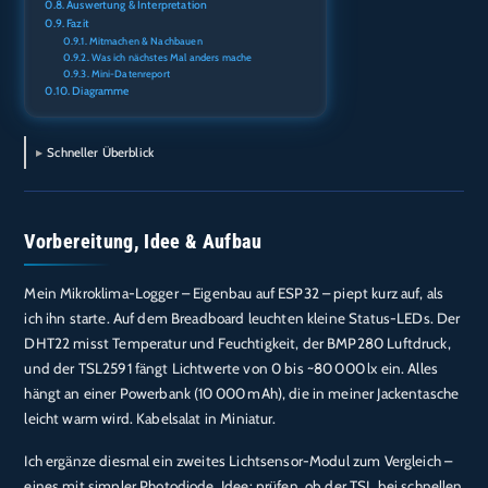
Auswertung & Interpretation
Fazit
Mitmachen & Nachbauen
Was ich nächstes Mal anders mache
Mini-Datenreport
Diagramme
Schneller Überblick
Vorbereitung, Idee & Aufbau
Mein Mikroklima-Logger – Eigenbau auf ESP32 – piept kurz auf, als
ich ihn starte. Auf dem Breadboard leuchten kleine Status-LEDs. Der
DHT22 misst Temperatur und Feuchtigkeit, der BMP280 Luftdruck,
und der TSL2591 fängt Lichtwerte von 0 bis ~80 000 lx ein. Alles
hängt an einer Powerbank (10 000 mAh), die in meiner Jackentasche
leicht warm wird. Kabelsalat in Miniatur.
Ich ergänze diesmal ein zweites Lichtsensor-Modul zum Vergleich –
eines mit simpler Photodiode. Idee: prüfen, ob der TSL bei schnellen