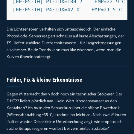
[00:05:10] P1:LUX=180.7 | TEMP=22.9°C

Die Lichtsensoren verhalten sich unterschiedlich. Der einfache
Photodiode-Sensor reagiert schneller auf kurze Abschattungen, der
TSL liefert stabilere Durchschnittswerte – für Langzeitmessungen
also besser. Beide Trends kann man klar erkennen, wenn man die
Kurven übereinanderlegt.
Fehler, Fix & kleine Erkenntnisse
Gegen Mitternacht dann doch noch ein technischer Stolperer: Der
DHT22 liefert plötzlich
nan
– kein Wert. Kondenswasser an den
Kontakten? Ich halte den Sensor kurz über die offene Powerbank
(Wärmeabstrahlung ~35 °C), trockne ihn leicht an. Nach zwei Minuten
läuft er wieder. Diese kleine Unterbrechung zeigt, wie empfindlich
solche Setups reagieren – selbst bei vermeintlich „stabiler“