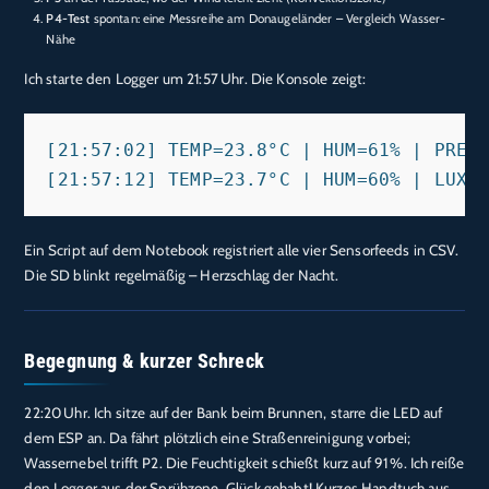
P4-Test
spontan: eine Messreihe am Donaugeländer – Vergleich Wasser-
Nähe
Ich starte den Logger um 21:57 Uhr. Die Konsole zeigt:
[21:57:02] TEMP=23.8°C | HUM=61% | PRESS
Ein Script auf dem Notebook registriert alle vier Sensorfeeds in CSV.
Die SD blinkt regelmäßig – Herzschlag der Nacht.
Begegnung & kurzer Schreck
22:20 Uhr. Ich sitze auf der Bank beim Brunnen, starre die LED auf
dem ESP an. Da fährt plötzlich eine Straßenreinigung vorbei;
Wassernebel trifft P2. Die Feuchtigkeit schießt kurz auf 91 %. Ich reiße
den Logger aus der Sprühzone. Glück gehabt! Kurzes Handtuch aus