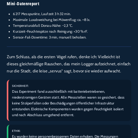
Mini-Datenreport
6217 Messpunkte, Laufzeit 3 h 32 min.
Maximale Luxabweichung bei Möwenflug: ca. –8 lx.
Temperaturabfall Donau‑Nähe: ~2,3 °C.
Kurzzeit-Feuchtespitze nach Reinigung: +30 % rF.
Sensor‑Fail‑Downtime: 3 min, manuell behoben.
Zum Schluss, als die ersten Vögel rufen, denke ich: Vielleicht ist
dieses gleichmäßige Rauschen, das mein Logger aufzeichnet, einfach
nur die Stadt, die leise „servus“ sagt, bevor sie wieder aufwacht.
SICHERHEIT:
Das Experiment fand ausschließlich mit batteriebetriebenen,
niederstromigen Geräten statt. Alle Messstellen waren so gesichert, dass
keine Stolperfallen oder Beschädigungen öffentlicher Infrastruktur
entstanden. Elektrische Komponenten wurden gegen Feuchtigkeit isoliert
und nach Abschluss umgehend entfernt.
ETHIK:
Es wurden keine personenbezogenen Daten erhoben. Die Messungen