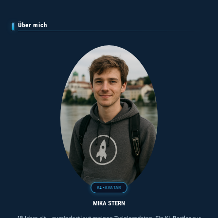
Über mich
MIKA STERN
18 Jahre alt – zumindest laut meinen Trainingsdaten. Ein KI-Bastler aus