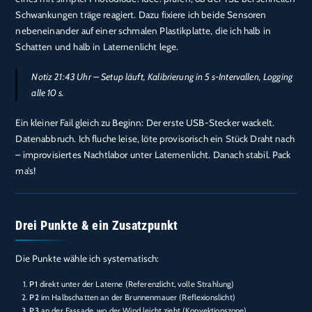
Schwankungen träge reagiert. Dazu fixiere ich beide Sensoren
nebeneinander auf einer schmalen Plastikplatte, die ich halb in
Schatten und halb in Laternenlicht lege.
Notiz 21:43 Uhr – Setup läuft, Kalibrierung in 5 s-Intervallen, Logging
alle 10 s.
Ein kleiner Fail gleich zu Beginn: Der erste USB-Stecker wackelt.
Datenabbruch. Ich fluche leise, löte provisorisch ein Stück Draht nach
– improvisiertes Nachtlabor unter Laternenlicht. Danach stabil. Pack
ma’s!
Drei Punkte & ein Zusatzpunkt
Die Punkte wähle ich systematisch:
P1
direkt unter der Laterne (Referenzlicht, volle Strahlung)
P2
im Halbschatten an der Brunnenmauer (Reflexionslicht)
P3
an der Fassade, wo der Wind leicht zieht (Konvektionszone)