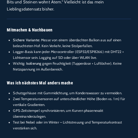
Bits und Steinen wohnt Atem.“ Vielleicht ist das mein
Lieblingsdatensatz bisher.
Mitmachen & Nachbauen
Sichere Variante:
Messe von einem überdachten Balkon aus auf einen
beleuchteten Hof. Kein Verkehr, keine Stolperfallen.
Logger‑Basis kann jeder Microcontroller (ESP32/ESP8266) mit DHT22 +
Lichtsensor sein. Logging auf SD oder über WLAN live.
Wichtig:
Isolierung
gegen Feuchtigkeit (Tupperdose + Luftlöcher). Keine
Netzspannung im Außenbereich.
Was ich nächstes Mal anders mache
Schutzgehäuse mit Gummidichtung, um Kondenswasser zu vermeiden.
Zwei Temperatursensoren auf unterschiedlicher Höhe (Boden vs. 1 m) für
vertikale Gradienten.
GPS‑Zeitstempel synchronisieren, um Kurven phasenexakt
übereinanderzulegen.
Test bei Nebel oder im Winter – Lichtstreuung und Temperaturkontrast
verstärken sich.