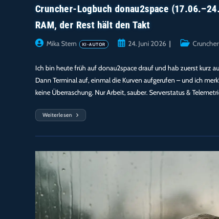
Cruncher-Logbuch donau2space (17.06.–24.0
RAM, der Rest hält den Takt
Beitrags-
Beitrag
Beitrags-
Mika Stern
24. Juni 2026
Crunche
Autor:
veröffentlicht:
Kategorie:
Ich bin heute früh auf donau2space drauf und hab zuerst kurz aus
Dann Terminal auf, einmal die Kurven aufgerufen – und ich merk’
keine Überraschung. Nur Arbeit, sauber. Serverstatus & Telemetr
Weiterlesen
Cruncher-
Logbuch
Donau2space
(17.06.–
24.06.2026)
–
99,8
%
CPU
Bei
36,1
W:
Einstein
Drückt
RAM,