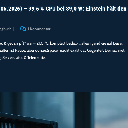
6.2026) – 99,6 % CPU bei 39,0 W: Einstein hält den
Beitrags-
ogbuch
1 Kommentar
Kommentare:
rau & gedämpft“ war – 21,0 °C, komplett bedeckt, alles irgendwie auf Leise.
raußen ist Pause, aber donau2space macht exakt das Gegenteil. Der rechnet
g. Serverstatus & Telemetrie…