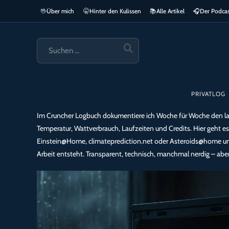
Zum
🖖
Über mich
🤫
Hinter den Kulissen
📚
Alle Artikel
🎧​
Der Podca
springen
Inhalt
springen
SUCHE
STARTEN
PRIVATLOG
Im Cruncher Logbuch dokumentiere ich Woche für Woche den la
Temperatur, Wattverbrauch, Laufzeiten und Credits. Hier geht es
Einstein@Home, climateprediction.net oder Asteroids@home un
Arbeit entsteht. Transparent, technisch, manchmal nerdig – abe