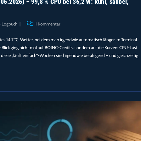
6.2026) – 99,8 % CPU bei 36,2 W: kühl, sauber,
Beitrags-
r-Logbuch
1 Kommentar
Kommentare:
ftes 14,7 °C-Wetter, bei dem man irgendwie automatisch länger im Terminal
 Blick ging nicht mal auf BOINC-Credits, sondern auf die Kurven: CPU-Last
iese „läuft einfach“-Wochen sind irgendwie beruhigend – und gleichzeitig