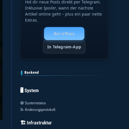
Hol dir neue Posts direkt per Telegram.
Inklusive
Spoiler
, wann der nächste
Artikel online geht – plus ein paar nette
Extras.
Bot öffnen
In Telegram-App
Backend
🖥️ System
🟢
Systemstatus
📝
Änderungsprotokoll
🏗️ Infrastruktur