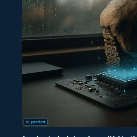
Der
Rest
Hält
Den
Takt