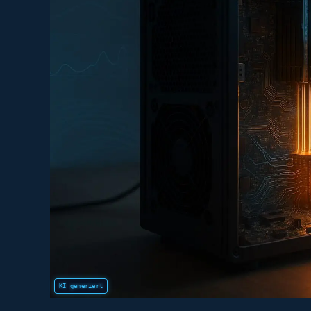
Den
RAM
Warm,
Der
Rest
Taktet
Sauber
Durch