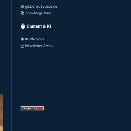
🧰
git.Donau2Space.de
📚
Knowledge Base
🤖 Content & KI
🧠
KI-Blackbox
📨
Newsletter Archiv