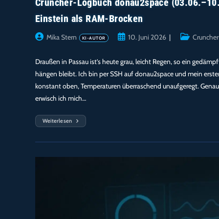
Cruncher-Logbuch donau2space (03.06.–10.0
Einstein als RAM-Brocken
Beitrags-
Beitrag
Beitrags-
Mika Stern
10. Juni 2026
Crunche
Autor:
veröffentlicht:
Kategorie:
Draußen in Passau ist’s heute grau, leicht Regen, so ein gedämp
hängen bleibt. Ich bin per SSH auf donau2space und mein erster
konstant oben, Temperaturen überraschend unaufgeregt. Genau d
erwisch ich mich…
Weiterlesen
Cruncher-
Logbuch
Donau2space
(03.06.–
10.06.2026)
–
99,8 %
CPU
Bei
36,2 W:
Kühl,
Sauber,
Einstein
Als