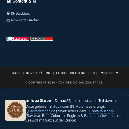
🤖 Content & KI
🧠
KI-Blackbox
📨
Newsletter Archiv
DATENSCHUTZERKLÄRUNG
COOKIE-RICHTLINIE (EU)
IMPRESSUM
© COPYRIGHT 2026 · VON DER DONAU ZUM SPACE!
mifupa Stube
– Donau2Space.de ist auch Teil davon
Dazu gehören:
mifupa.com
(KI, Automatisierung),
Quadratlatschn.de
(bayerischer Grant),
Brewkraut.com
(Bavarian Beer Culture in English) &
Bananenschwein.de
(der
Seewolf mit Salz auf der Zunge).