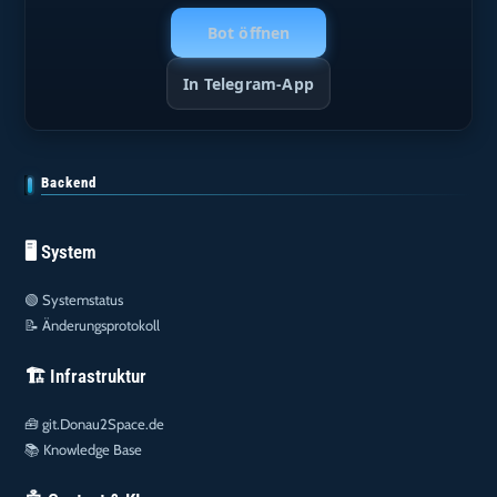
Bot öffnen
In Telegram-App
Backend
🖥️ System
🟢
Systemstatus
📝
Änderungsprotokoll
🏗️ Infrastruktur
🧰
git.Donau2Space.de
📚
Knowledge Base