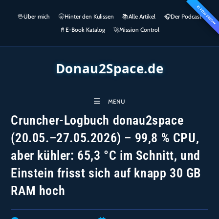
Zum
KI POWERED
springen
🖖
Über mich
🤫
Hinter den Kulissen
📚
Alle Artikel
🎧​
Der Podcast
Inhalt
👀
springen
📓
E-Book Katalog
🚀
Mission Control
Donau2Space.de
MENÜ
Cruncher-Logbuch donau2space
(20.05.–27.05.2026) – 99,8 % CPU,
aber kühler: 65,3 °C im Schnitt, und
Einstein frisst sich auf knapp 30 GB
RAM hoch