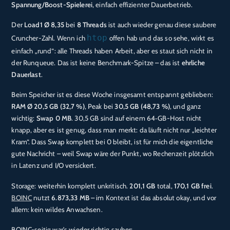
Spannung/Boost-Spielerei
, einfach effizienter Dauerbetrieb.
Der
Load1 Ø 8,35
bei
8 Threads
ist auch wieder genau diese saubere
htop
Cruncher-Zahl. Wenn ich
offen hab und das so sehe, wirkt es
einfach „rund“: alle Threads haben Arbeit, aber es staut sich nicht in
der Runqueue. Das ist keine Benchmark-Spitze – das ist
ehrliche
Dauerlast
.
Beim Speicher ist es diese Woche insgesamt entspannt geblieben:
RAM Ø 20,5 GB (32,7 %)
, Peak bei
30,5 GB (48,73 %)
, und ganz
wichtig:
Swap 0 MB
. 30,5 GB sind auf einem 64‑GB-Host nicht
knapp, aber es ist genug, dass man merkt: da läuft nicht nur „leichter
Kram“. Dass Swap komplett bei 0 bleibt, ist für mich die eigentliche
gute Nachricht – weil Swap wäre der Punkt, wo Rechenzeit plötzlich
in Latenz und I/O versickert.
Storage: weiterhin komplett unkritisch.
201,1 GB
total,
170,1 GB frei
.
BOINC
nutzt
6.873,33 MB
– im Kontext ist das absolut okay, und vor
allem: kein wildes Anwachsen.
BOINC-seitig war’s wieder richtig sauber: