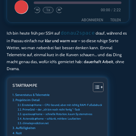
Play
1x
00:00
/
2:22
Episode
ABONNIEREN
TEILEN
donau2space
Ich bin heute früh per SSH auf
drauf, während es
TEILEN
Amazon
Audible
in Passau einfach nur
klar und warm
war – so diese ruhige Sorte
Apple Podcasts
Deezer
LINK
Wetter, wo man nebenbei fast besser denken kann. Einmal
Podcast.de
Spotify
Telemetrie auf, einmal kurz in die Kurven schauen… und das Ding
EMBED
macht genau das, wofür ich’s gemietet hab:
dauerhaft Arbeit
, ohne
RTL+
Drama.
RSS FEED
STARTRAMPE
Serverstatus & Telemetrie
Projekte im Detail
Einstein@Home – CPU-bound, aber mit richtig RAM-Fußabdruck
PrimeGrid – der „ich bin noch nicht fertig“-Task
spacious@home – schnelle Rotation, kaum Systemstress
Asteroids@home – schlank, mittlere Laufzeiten
climateprediction.net
Auffälligkeiten
Fazit