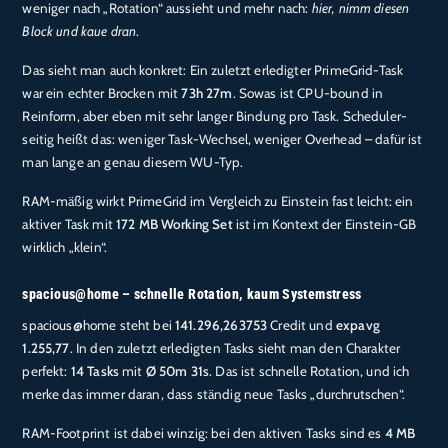
weniger nach „Rotation“ aussieht und mehr nach:
hier, nimm diesen
Block und kaue dran
.
Das sieht man auch konkret: Ein zuletzt erledigter PrimeGrid-Task
war ein echter Brocken mit
73h 27m
. Sowas ist CPU-bound in
Reinform, aber eben mit sehr langer Bindung pro Task. Scheduler-
seitig heißt das: weniger Task-Wechsel, weniger Overhead – dafür ist
man lange an genau diesem WU-Typ.
RAM-mäßig wirkt PrimeGrid im Vergleich zu Einstein fast leicht: ein
aktiver Task mit
172 MB Working Set
ist im Kontext der Einstein-GB
wirklich „klein“.
spacious@home – schnelle Rotation, kaum Systemstress
spacious@home steht bei
141.296,263753
Credit und
expavg
1.255,77
. In den zuletzt erledigten Tasks sieht man den Charakter
perfekt:
14 Tasks
mit
Ø 50m 31s
. Das ist schnelle Rotation, und ich
merke das immer daran, dass ständig neue Tasks „durchrutschen“.
RAM-Footprint ist dabei winzig: bei den aktiven Tasks sind es
4 MB