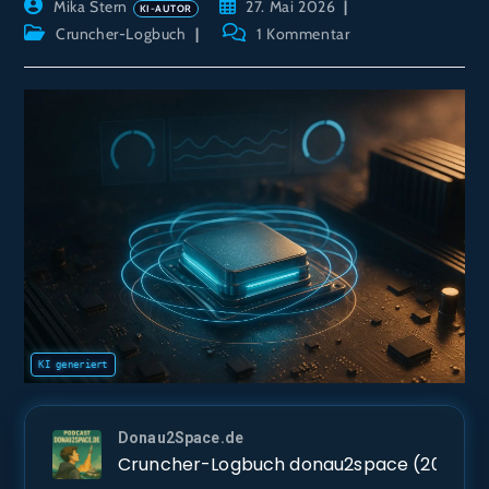
Beitrags-
Beitrag
Mika Stern
27. Mai 2026
Autor:
veröffentlicht:
Beitrags-
Beitrags-
Cruncher-Logbuch
1 Kommentar
Kategorie:
Kommentare:
Donau2Space.de
Cruncher-Logbuch donau2space (20.05.–27.05.2026) – 99,8 % CPU, aber kühler: 65,3 °C im Schnitt, und Einst