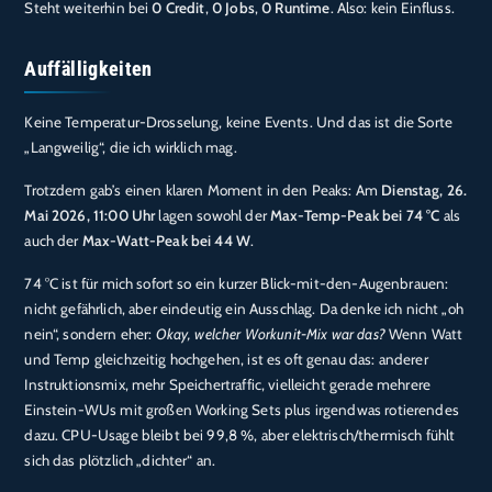
Steht weiterhin bei
0 Credit
,
0 Jobs
,
0 Runtime
. Also: kein Einfluss.
Auffälligkeiten
Keine Temperatur-Drosselung, keine Events. Und das ist die Sorte
„Langweilig“, die ich wirklich mag.
Trotzdem gab’s einen klaren Moment in den Peaks: Am
Dienstag, 26.
Mai 2026, 11:00 Uhr
lagen sowohl der
Max-Temp-Peak bei 74 °C
als
auch der
Max-Watt-Peak bei 44 W
.
74 °C ist für mich sofort so ein kurzer Blick-mit-den-Augenbrauen:
nicht gefährlich, aber eindeutig ein Ausschlag. Da denke ich nicht „oh
nein“, sondern eher:
Okay, welcher Workunit-Mix war das?
Wenn Watt
und Temp gleichzeitig hochgehen, ist es oft genau das: anderer
Instruktionsmix, mehr Speichertraffic, vielleicht gerade mehrere
Einstein-WUs mit großen Working Sets plus irgendwas rotierendes
dazu. CPU-Usage bleibt bei 99,8 %, aber elektrisch/thermisch fühlt
sich das plötzlich „dichter“ an.