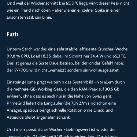
Und weil der Wochenschnitt bei
65,3 °C
liegt, wirkt dieser Peak nicht
wie ein Trend nach oben – eher wie ein einzelner Spike in einer
ansonsten stabilen Linie.
Fazit
Unterm Strich war das eine
sehr stabile, effiziente Cruncher-Woche
:
99,8 % CPU
,
Load1 8,35
, dabei im Schnitt nur
34,4 W
und
65,3 °C
.
Das ist genau die Sorte Dauerbetrieb, bei der ich das Gefühl habe:
der i7‑7700 wird nicht „verheizt“, sondern sinnvoll ausgelastet.
Einstein@Home prägt weiterhin das Systembild – vor allem durch
die
mehrere-GB-Working-Sets
, die den RAM-Peak auf
30,5 GB
erklären, ohne dass es auch nur in die Nähe von Swap geht.
PrimeGrid liefert die Langläufer (die
73h 27m
sind schon eine
Ansage), spacious bringt schnelle Rotation ohne Druck, und
Asteroids bleibt angenehm schlank.
Und mein persönlicher Wochen-Lieblingswert ist wieder der
langweiligste:
0 failed
bei
5.131
erfolgreichen Jobs. Das ist kein