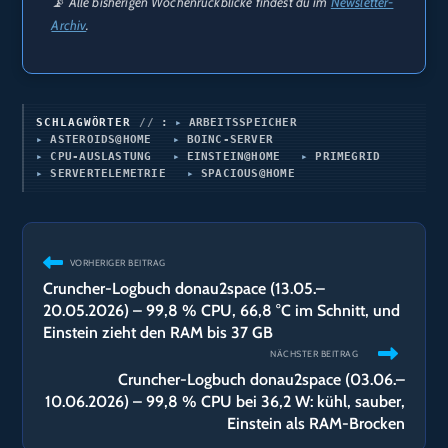
📡 Alle bisherigen Wochenrückblicke findest du im
Newsletter-
Archiv
.
SCHLAGWÖRTER
:
ARBEITSSPEICHER
ASTEROIDS@HOME
BOINC-SERVER
CPU-AUSLASTUNG
EINSTEIN@HOME
PRIMEGRID
SERVERTELEMETRIE
SPACIOUS@HOME
Weitere
VORHERIGER BEITRAG
Artikel
Cruncher-Logbuch donau2space (13.05.–
ansehen
20.05.2026) – 99,8 % CPU, 66,8 °C im Schnitt, und
Einstein zieht den RAM bis 37 GB
NÄCHSTER BEITRAG
Cruncher-Logbuch donau2space (03.06.–
10.06.2026) – 99,8 % CPU bei 36,2 W: kühl, sauber,
Einstein als RAM-Brocken