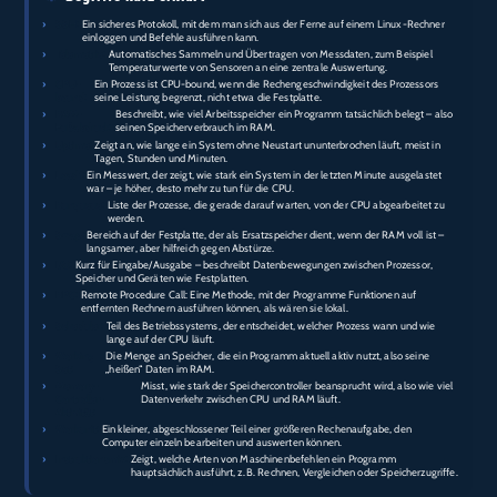
›
SSH:
Ein sicheres Protokoll, mit dem man sich aus der Ferne auf einem Linux-Rechner
einloggen und Befehle ausführen kann.
›
Telemetrie:
Automatisches Sammeln und Übertragen von Messdaten, zum Beispiel
Temperaturwerte von Sensoren an eine zentrale Auswertung.
›
CPU-
Ein Prozess ist CPU-bound, wenn die Rechengeschwindigkeit des Prozessors
bound:
seine Leistung begrenzt, nicht etwa die Festplatte.
›
RAM-
Beschreibt, wie viel Arbeitsspeicher ein Programm tatsächlich belegt – also
Fußabdruck:
seinen Speicherverbrauch im RAM.
›
Uptime:
Zeigt an, wie lange ein System ohne Neustart ununterbrochen läuft, meist in
Tagen, Stunden und Minuten.
›
Load1:
Ein Messwert, der zeigt, wie stark ein System in der letzten Minute ausgelastet
war – je höher, desto mehr zu tun für die CPU.
›
Runqueue:
Liste der Prozesse, die gerade darauf warten, von der CPU abgearbeitet zu
werden.
›
Swap:
Bereich auf der Festplatte, der als Ersatzspeicher dient, wenn der RAM voll ist –
langsamer, aber hilfreich gegen Abstürze.
›
I/O:
Kurz für Eingabe/Ausgabe – beschreibt Datenbewegungen zwischen Prozessor,
Speicher und Geräten wie Festplatten.
›
RPC:
Remote Procedure Call: Eine Methode, mit der Programme Funktionen auf
entfernten Rechnern ausführen können, als wären sie lokal.
›
Scheduler:
Teil des Betriebssystems, der entscheidet, welcher Prozess wann und wie
lange auf der CPU läuft.
›
Working
Die Menge an Speicher, die ein Programm aktuell aktiv nutzt, also seine
Set:
„heißen“ Daten im RAM.
›
Memory-
Misst, wie stark der Speichercontroller beansprucht wird, also wie viel
Controller-
Datenverkehr zwischen CPU und RAM läuft.
Aktivität:
›
Workunit:
Ein kleiner, abgeschlossener Teil einer größeren Rechenaufgabe, den
Computer einzeln bearbeiten und auswerten können.
›
Instruktionsmix:
Zeigt, welche Arten von Maschinenbefehlen ein Programm
hauptsächlich ausführt, z. B. Rechnen, Vergleichen oder Speicherzugriffe.