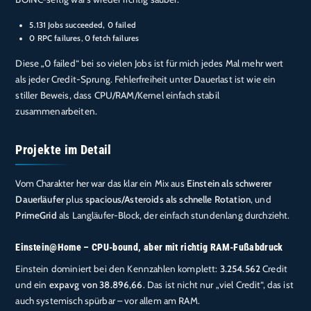
5.131 Jobs succeeded, 0 failed
0 RPC failures
,
0 fetch failures
Diese „0 failed“ bei so vielen Jobs ist für mich jedes Mal mehr wert
als jeder Credit-Sprung. Fehlerfreiheit unter Dauerlast ist wie ein
stiller Beweis, dass CPU/RAM/Kernel einfach stabil
zusammenarbeiten.
Projekte im Detail
Vom Charakter her war das klar ein Mix aus
Einstein als schwerer
Dauerläufer
plus
spacious/Asteroids als schnelle Rotation
, und
PrimeGrid
als Langläufer-Block, der einfach stundenlang durchzieht.
Einstein@Home – CPU-bound, aber mit richtig RAM-Fußabdruck
Einstein dominiert bei den Kennzahlen komplett:
3.254.562
Credit
und ein
expavg von 38.896,66
. Das ist nicht nur „viel Credit“, das ist
auch systemisch spürbar – vor allem am RAM.