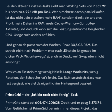
Bei den aktiven Einstein-Tasks sieht man Working Sets von
2.361 MB
bis hoch zu
4.996 MB pro Task
. Wenn mehrere davon parallel laufen,
ist das nicht „ein bisschen mehr RAM“, sondern direkt ein anderes
Profil: mehr Daten im RAM, mehr Cache-/Memory-Controller-
Aktivität, und dadurch kann sich die Leistungsaufnahme bei gleicher
CPU-Usage auch anders anfühlen.
Und genau da passt auch der Wochen-Peak:
30,5 GB RAM
. Das
schreit nicht nach Problem – eher nach „Einstein ist gerade im
dicken WU-Mix unterwegs“, aber ohne Druck, weil Swap eben nicht
anspringt.
Was ich an Einstein mag: wenig Hektik.
Lange Workunits
, wenig
Rotation, der Scheduler hat’s leicht. Das läuft so stoisch, dass man
fast vergisst, wie viel da eigentlich im Hintergrund passiert.
PrimeGrid – der „ich bin noch nicht fertig“-Task
PrimeGrid steht bei
605.474,201628
Credit und
expavg 5.373,74
.
Vom Gefühl her ist PrimeGrid bei mir immer dieses Projekt, das