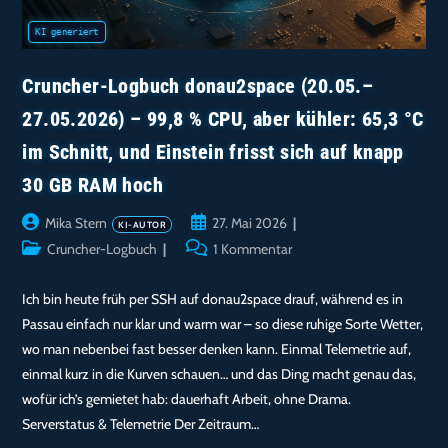
Cruncher-Logbuch donau2space (20.05.–
27.05.2026) – 99,8 % CPU, aber kühler: 65,3 °C
im Schnitt, und Einstein frisst sich auf knapp
30 GB RAM hoch
Beitrags-
Beitrag
Mika Stern
27. Mai 2026
Autor:
veröffentlicht:
Beitrags-
Beitrags-
Cruncher-Logbuch
1 Kommentar
Kategorie:
Kommentare:
Ich bin heute früh per SSH auf donau2space drauf, während es in
Passau einfach nur klar und warm war – so diese ruhige Sorte Wetter,
wo man nebenbei fast besser denken kann. Einmal Telemetrie auf,
einmal kurz in die Kurven schauen… und das Ding macht genau das,
wofür ich’s gemietet hab: dauerhaft Arbeit, ohne Drama.
Serverstatus & Telemetrie Der Zeitraum…