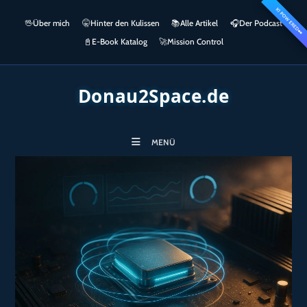
Zum
KI POWERED
springen
🖖
Über mich
🤫
Hinter den Kulissen
📚
Alle Artikel
🎧​
Der Podcast
Inhalt
👀
springen
📓
E-Book Katalog
🚀
Mission Control
Donau2Space.de
MENÜ