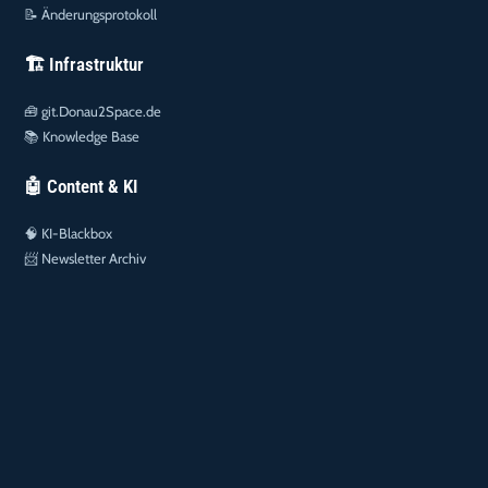
📝
Änderungsprotokoll
🏗️ Infrastruktur
🧰
git.Donau2Space.de
📚
Knowledge Base
🤖 Content & KI
🧠
KI-Blackbox
📨
Newsletter Archiv
DATENSCHUTZERKLÄRUNG
COOKIE-RICHTLINIE (EU)
IMPRESSUM