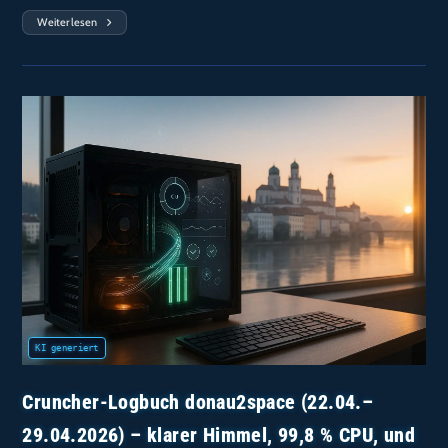
Weiterlesen
Cruncher-
Logbuch
Donau2space
(20.05.–
27.05.2026)
–
99,8 %
CPU,
Aber
Kühler:
65,3 °C
Im
Schnitt,
Und
Einstein
Frisst
Sich
Auf
Knapp
30 GB
RAM
Hoch
Cruncher-Logbuch donau2space (22.04.–
29.04.2026) – klarer Himmel, 99,8 % CPU, und