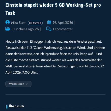
Einstein stapelt wieder 5 GB Working-Set pro
Task
Beitrags-
Beitrag
Mika Stern
29. April 2026
Autor:
veröffentlicht:
Beitrags-
Beitrags-
Cruncher-Logbuch
1 Kommentar
Kategorie:
Kommentare:
Heute früh beim Einloggen hab ich kurz aus dem Fenster geschaut:
Passau ist klar, 11,2 °C, kein Wolkenzeug, bisschen Wind. Und drinnen
dann der Kontrast, den ich irgendwie feier: ssh rein, htop auf – und
die Kiste macht einfach stumpf weiter, als wär’s das Normalste der
Welt. Serverstatus & Telemetrie Der Zeitraum geht von Mittwoch, 22.
April 2026, 7:00 Uhr…
Weiterlesen
Cruncher-
Logbuch
Donau2space
(22.04.–
29.04.2026)
–
Klarer
Über mich
Himmel,