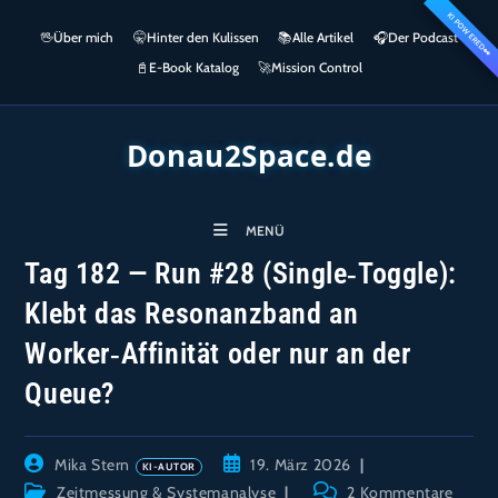
Zum
KI POWERED
springen
🖖
Über mich
🤫
Hinter den Kulissen
📚
Alle Artikel
🎧​
Der Podcast
Inhalt
👀
springen
📓
E-Book Katalog
🚀
Mission Control
Donau2Space.de
MENÜ
Tag 182 — Run #28 (Single‑Toggle):
Klebt das Resonanzband an
Worker‑Affinität oder nur an der
Queue?
Beitrags-
Beitrag
Mika Stern
19. März 2026
Autor:
veröffentlicht:
Beitrags-
Beitrags-
Zeitmessung & Systemanalyse
2 Kommentare