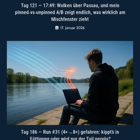
Tag 121 — 17:49: Wolken über Passau, und mein
pinned‑vs‑unpinned A/B zeigt endlich, was wirklich am
Mischfenster zieht
17. Januar 2026
Tag 186 — Run #31 (4×→8×) gefahren: kippt’s in
Sättigung oder wird nur der Tail nervös?