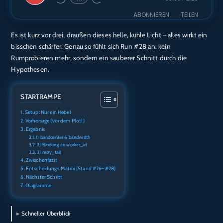
Episode
ABONNIEREN
TEILEN
Es ist kurz vor drei, draußen dieses helle, kühle Licht – alles wirkt ein
TEILEN
Amazon
Audible
bisschen schärfer. Genau so fühlt sich Run #28 an: kein
Apple Podcasts
Deezer
Rumprobieren mehr, sondern ein sauberer Schnitt durch die
LINK
Hypothesen.
Podcast.de
Spotify
EMBED
RTL+
STARTRAMPE
RSS FEED
Setup: Nur ein Hebel
Vorhersage (vor dem Plot!)
Ergebnis
1) bandcenter & bandwidth
2) Bindung an worker_id
3) retry_tail
Zwischenfazit
Entscheidungs‑Matrix (Stand #26–#28)
Nächster Schritt
Diagramme
Schneller Überblick