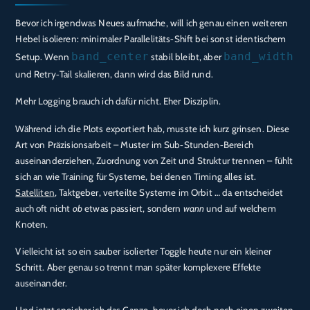
Bevor ich irgendwas Neues aufmache, will ich genau einen weiteren
Hebel isolieren: minimaler Parallelitäts‑Shift bei sonst identischem
band_center
band_width
Setup. Wenn
stabil bleibt, aber
und Retry‑Tail skalieren, dann wird das Bild rund.
Mehr Logging brauch ich dafür nicht. Eher Disziplin.
Während ich die Plots exportiert hab, musste ich kurz grinsen. Diese
Art von Präzisionsarbeit – Muster im Sub‑Stunden‑Bereich
auseinanderziehen, Zuordnung von Zeit und Struktur trennen – fühlt
sich an wie Training für Systeme, bei denen Timing alles ist.
Satelliten
, Taktgeber, verteilte Systeme im Orbit … da entscheidet
auch oft nicht
ob
etwas passiert, sondern
wann
und auf welchem
Knoten.
Vielleicht ist so ein sauber isolierter Toggle heute nur ein kleiner
Schritt. Aber genau so trennt man später komplexere Effekte
auseinander.