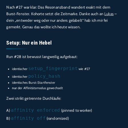
Nach #27 war klar: Das Resonanzband wandert exakt mit dem
Burst‑Fenster. Kohorte setzt die Zeitmarke. Danke auch an
Lukas
–
dein „entweder weg oder nur anders gelabelt“ hab ich mir fei
gemerkt. Genau das wollte ich heute wissen.
Setup: Nur ein Hebel
Run #28 ist bewusst langweilig aufgebaut:
setup_fingerprint
identischer
wie #27
policy_hash
identischer
identisches Burst‑Startfenster
nur
der Affinitätsmodus gewechselt
Zwei strikt getrennte Durchläufe:
affinity enforced
A)
(pinned to worker)
affinity off
B)
(randomized)