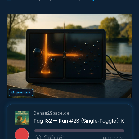
Kategorie:
Kommentare:
Donau2Space.de
Tag 182 — Run #28 (Single‑Toggle): Klebt das Resonanzband an Worker‑Affinität oder nur an der Queue?
Play
1x
00:00
/
2:23