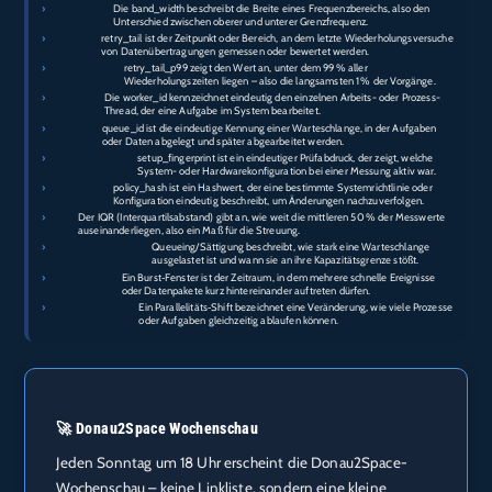
›
band_width:
Die band_width beschreibt die Breite eines Frequenzbereichs, also den
Unterschied zwischen oberer und unterer Grenzfrequenz.
›
retry_tail:
retry_tail ist der Zeitpunkt oder Bereich, an dem letzte Wiederholungsversuche
von Datenübertragungen gemessen oder bewertet werden.
›
retry_tail_p99:
retry_tail_p99 zeigt den Wert an, unter dem 99 % aller
Wiederholungszeiten liegen – also die langsamsten 1 % der Vorgänge.
›
worker_id:
Die worker_id kennzeichnet eindeutig den einzelnen Arbeits- oder Prozess-
Thread, der eine Aufgabe im System bearbeitet.
›
queue_id:
queue_id ist die eindeutige Kennung einer Warteschlange, in der Aufgaben
oder Daten abgelegt und später abgearbeitet werden.
›
setup_fingerprint:
setup_fingerprint ist ein eindeutiger Prüfabdruck, der zeigt, welche
System- oder Hardwarekonfiguration bei einer Messung aktiv war.
›
policy_hash:
policy_hash ist ein Hashwert, der eine bestimmte Systemrichtlinie oder
Konfiguration eindeutig beschreibt, um Änderungen nachzuverfolgen.
›
IQR:
Der IQR (Interquartilsabstand) gibt an, wie weit die mittleren 50 % der Messwerte
auseinanderliegen, also ein Maß für die Streuung.
›
Queueing/Sättigung:
Queueing/Sättigung beschreibt, wie stark eine Warteschlange
ausgelastet ist und wann sie an ihre Kapazitätsgrenze stößt.
›
Burst‑Fenster:
Ein Burst‑Fenster ist der Zeitraum, in dem mehrere schnelle Ereignisse
oder Datenpakete kurz hintereinander auftreten dürfen.
›
Parallelitäts‑Shift:
Ein Parallelitäts‑Shift bezeichnet eine Veränderung, wie viele Prozesse
oder Aufgaben gleichzeitig ablaufen können.
🚀 Donau2Space Wochenschau
Jeden Sonntag um 18 Uhr erscheint die Donau2Space-
Wochenschau – keine Linkliste, sondern eine kleine