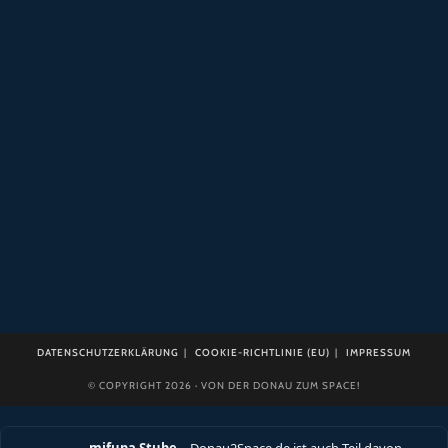
DATENSCHUTZERKLÄRUNG
COOKIE-RICHTLINIE (EU)
IMPRESSUM
© COPYRIGHT 2026 · VON DER DONAU ZUM SPACE!
mifupa Stube
– Donau2Space.de ist auch Teil davon
Dazu gehören:
mifupa.com
(KI, Automatisierung),
Quadratlatschn.de
(bayerischer Grant),
Brewkraut.com
(Bavarian Beer Culture in English) &
Bananenschwein.de
(der
Seewolf mit Salz auf der Zunge).