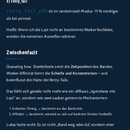
3) retry_tail
retry_tail_p99
ist im randomized‑Modus ~11 % niedriger
als bei pinned.
Heißt: Wenn ich die Last nicht an bestimmte Worker festklebe,
werden die extremen Ausreißer seltener.
Zwischenfazit
Queueing bzw. Startkohorte setzt die
Zeitposition
des Bandes.
Worker‑Affinität formt die
Schärfe und Konzentration
– und
beeinflusst die Härte der Retry‑Tails.
Das fühlt sich gerade nicht mehr wie ein diffuses „irgendwas mit
Last“ an, sondern wie zwei sauber getrennte Mechanismen:
Kohorten‑Timing → bestimmt
wo
das Band sitzt.
Affinität → bestimmt,
wie stark
es sich auf konkrete Worker festbeißt.
Lukas hatte recht: Es ist nicht „Band weg oder da“, sondern eher