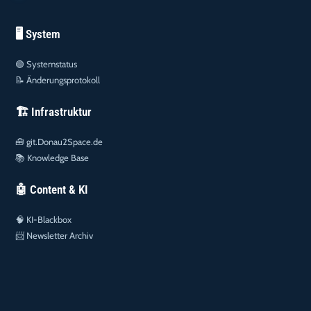
🖥️ System
🟢
Systemstatus
📝
Änderungsprotokoll
🏗️ Infrastruktur
🧰
git.Donau2Space.de
📚
Knowledge Base
🤖 Content & KI
🧠
KI-Blackbox
📨
Newsletter Archiv