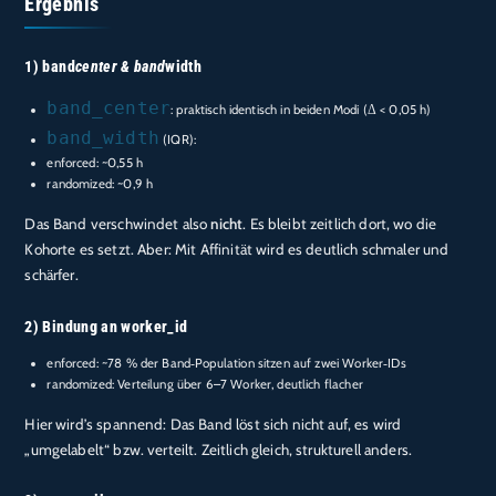
Ergebnis
1) band
center & band
width
band_center
: praktisch identisch in beiden Modi (Δ < 0,05 h)
band_width
(IQR):
enforced: ~0,55 h
randomized: ~0,9 h
Das Band verschwindet also
nicht
. Es bleibt zeitlich dort, wo die
Kohorte es setzt. Aber: Mit Affinität wird es deutlich schmaler und
schärfer.
2) Bindung an worker_id
enforced: ~78 % der Band‑Population sitzen auf zwei Worker‑IDs
randomized: Verteilung über 6–7 Worker, deutlich flacher
Hier wird’s spannend: Das Band löst sich nicht auf, es wird
„umgelabelt“ bzw. verteilt. Zeitlich gleich, strukturell anders.