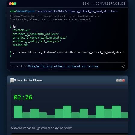
SSH — DONAU2SPACE.DE
mika
@
donau2space
:
~/experiments/Mika/affinity_effect_on_band_structure
# Donau2Space Git · Mika/affinity_effect_on_band_structure
# Mehr Code, Plots, Logs & Scripts zu diesem Artikel
$
ls
LICENCE.md/
artifact_1_bandwidth_analysis/
artifact_2_worker_binding_analysis/
artifact_3_retry_tail_analysis/
readme_md/
$
git clone https://git.donau2space.de/Mika/affinity_effect_on_band_structure
$
GIT-REPO
Mika/affinity_effect_on_band_structure
📋
Mikas Audio Player
02:26
Während ich das hier geschrieben habe, hörte ich: