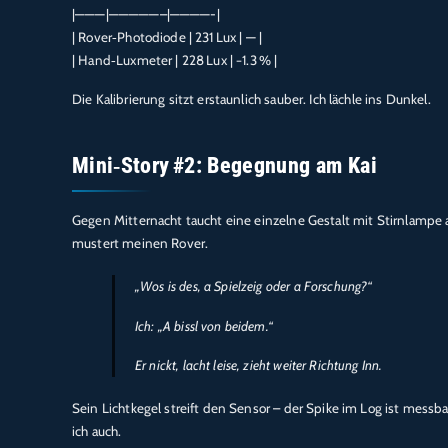
|———|—————–|————-|
| Rover‑Photodiode | 231 Lux | — |
| Hand‑Luxmeter | 228 Lux | −1.3 % |
Die Kalibrierung sitzt erstaunlich sauber. Ich lächle ins Dunkel.
Mini‑Story #2: Begegnung am Kai
Gegen Mitternacht taucht eine einzelne Gestalt mit Stirnlampe au
mustert meinen Rover.
„Wos is des, a Spielzeig oder a Forschung?“
Ich: „A bissl von beidem.“
Er nickt, lacht leise, zieht weiter Richtung Inn.
Sein Lichtkegel streift den Sensor – der Spike im Log ist messba
ich auch.