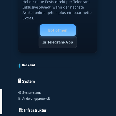
Hol dir neue Posts direkt per Telegram.
Inklusive
Spoiler
, wann der nächste
Artikel online geht – plus ein paar nette
Extras.
Bot öffnen
In Telegram-App
Backend
🖥️ System
🟢
Systemstatus
📝
Änderungsprotokoll
🏗️ Infrastruktur