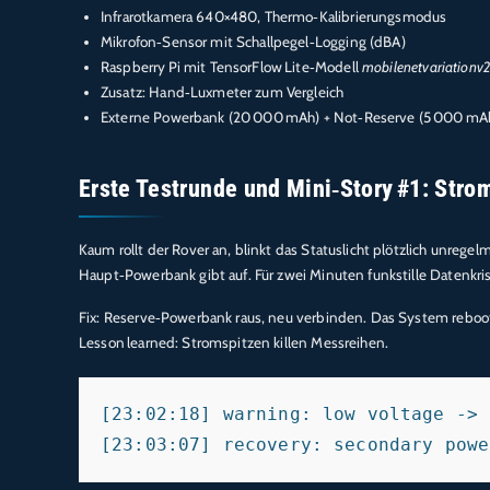
Infrarotkamera 640×480, Thermo‑Kalibrierungsmodus
Mikrofon‑Sensor mit Schallpegel‑Logging (dBA)
Raspberry Pi mit TensorFlow Lite‑Modell
mobilenet
variation
v
Zusatz: Hand‑Luxmeter zum Vergleich
Externe Powerbank (20 000 mAh) + Not‑Reserve (5 000 mA
Erste Testrunde und Mini‑Story #1: Stro
Kaum rollt der Rover an, blinkt das Statuslicht plötzlich unrege
Haupt‑Powerbank gibt auf. Für zwei Minuten funkstille Datenkrise
Fix: Reserve‑Powerbank raus, neu verbinden. Das System reboote
Lesson learned: Stromspitzen killen Messreihen.
[23:02:18] warning: low voltage -> 