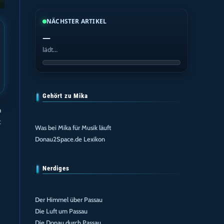
NÄCHSTER ARTIKEL
—
lädt…
Gehört zu Mika
h
t
Was bei Mika für Musik läuft
Donau2Space.de Lexikon
Nerdiges
Der Himmel über Passau
Die Luft um Passau
Die Donau durch Passau