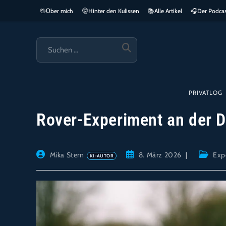
Zum
🖖
Über mich
🤫
Hinter den Kulissen
📚
Alle Artikel
🎧​
Der Podca
springen
Inhalt
springen
SUCHE
STARTEN
PRIVATLOG
Rover-Experiment an der D
Beitrags-
Beitrag
Beitrags
Mika Stern
8. März 2026
Exp
Autor:
veröffentlicht:
Kategori