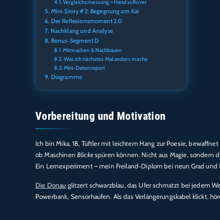
Vergleichsmessung — Hand vs Rover
Mini‑Story #2: Begegnung am Kai
Der Reflexionsmoment 2.0
Nachklang und Analyse
Bonus‑Segment D
Mitmachen & Nachbauen
Was ich nächstes Mal anders mache
Mini‑Datenreport
Diagramme
Vorbereitung und Motivation
Ich bin Mika, 18, Tüftler mit leichtem Hang zur Poesie, bewaffne
ob Maschinen
Blicke
spüren können. Nicht aus Magie, sondern 
Ein Lernexperiment – mein Freiland‑Diplom bei neun Grad und
Die Donau
glitzert schwarzblau, das Ufer schmatzt bei jedem Wel
Powerbank, Sensorhaufen. Als das Verlängerungskabel klickt, höre