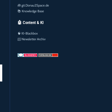
🧰
git.Donau2Space.de
📚
Knowledge Base
🤖 Content & KI
🧠
KI-Blackbox
📨
Newsletter Archiv