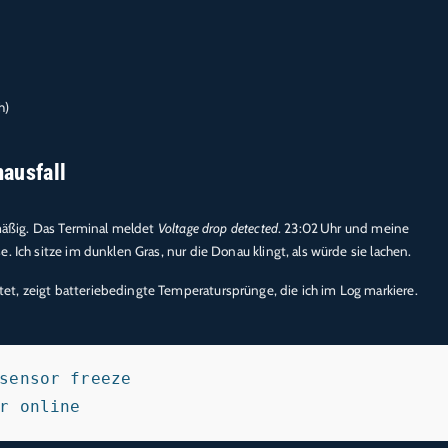
2
h)
mausfall
lmäßig. Das Terminal meldet
Voltage drop detected
. 23:02 Uhr und meine
. Ich sitze im dunklen Gras, nur die Donau klingt, als würde sie lachen.
t, zeigt batteriebedingte Temperatursprünge, die ich im Log markiere.
sensor freeze
