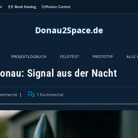
st
📓
E-Book Katalog
🚀
Mission Control
Donau2Space.de
PROJEKTLOGBUCH
FELDTEST
PROTOTYP
ALLE 
onau: Signal aus der Nacht
-
Beitrags-
erimente
1 Kommentar
e:
Kommentare: