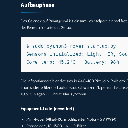
Aufbauphase
Das Gelände auf Privatgrund ist einsam. Ich stolpere einmal fast 
der Ferne. Ich starte das Setup:
$ sudo python3 rover_startup.py

Sensors initialized: Light, IR, Soun
Die Infrarotkamera blendet sich in 640×480 Pixel ein. Problem: Da
improvisierte Blendschablone aus schwarzem Tape vor die Linse – 
±0,5 °C. Gegen 22 Uhr ist alles synchron.
Equipment‑Liste (erweitert)
Mini‑Rover (Allrad‑RC, modifizierter Motor – 5 V PWM)
Photodiode, 10–1500 Lux, + IR‑Filter