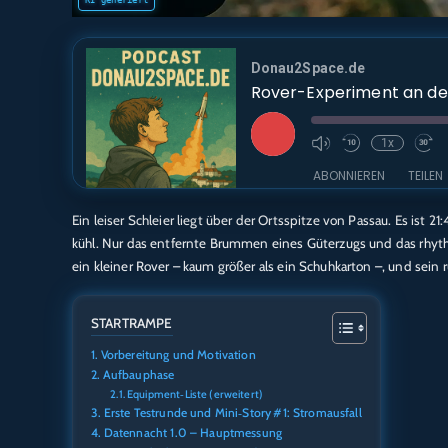
Donau2Space.de
Rover-Experiment an der
Play
1x
Episode
ABONNIEREN
TEILEN
Ein leiser Schleier liegt über der Ortsspitze von Passau. Es ist 2
TEILEN
Amazon
Audible
kühl. Nur das entfernte Brummen eines Güterzugs und das rhythm
Deezer
Podcast.d
ein kleiner Rover – kaum größer als ein Schuhkarton –, und sein
LINK
RTL+
EMBED
STARTRAMPE
RSS FEED
Vorbereitung und Motivation
Aufbauphase
Equipment‑Liste (erweitert)
Erste Testrunde und Mini‑Story #1: Stromausfall
Datennacht 1.0 – Hauptmessung