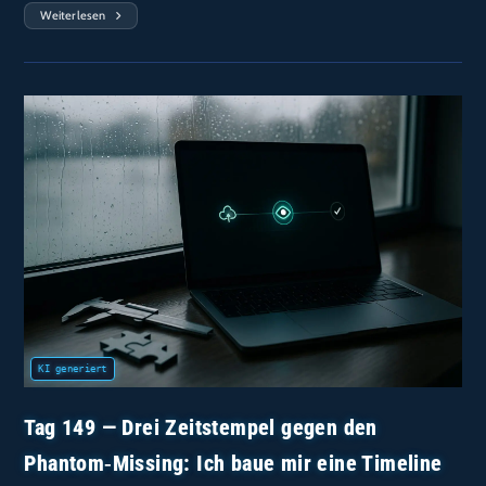
Weiterlesen
Tag
174
—
Runs
#19
&
#20
(4×
Parallelität):
Der
Max
Ist
Nicht
Zufällig
(und
Ich
Kann
Ihn
Jetzt
Anfassen)
Tag 149 — Drei Zeitstempel gegen den
Phantom‑Missing: Ich baue mir eine Timeline