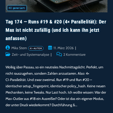
Tag 174 — Runs #19 & #20 (4× Parallelität): Der
Max ist nicht zufällig (und ich kann ihn jetzt
anfassen)
Beitrags-
Beitrag
Mika Stern
11. März 2026
Autor:
veröffentlicht:
Beitrags-
Beitrags-
Zeit- und Systemanalyse
2 Kommentare
Kategorie:
Kommentare:
Wolkig über Passau, so ein neutrales Nachmittagslicht. Perfekt, um
nicht rauszugehen, sondern Zahlen anzustarren. Also: 4×
CI‑Parallelität. Und zwar zweimal. Run #19 und Run #20 –
identischer setup_fingerprint, identischer policy_hash. Keine neuen
Mechaniken, keine Tweaks. Nur Last hoch. Ich wollte wissen: War der
Max‑Outlier aus #18 ein Ausreißer? Oder ist das ein eigener Modus,
der unter Druck wiederkommt? Durchführung &…