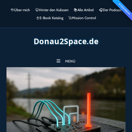
Zum
KI POWERED
springen
🖖
Über mich
🤫
Hinter den Kulissen
📚
Alle Artikel
🎧​
Der Podcast
Inhalt
👀
springen
📓
E-Book Katalog
🚀
Mission Control
Donau2Space.de
MENÜ