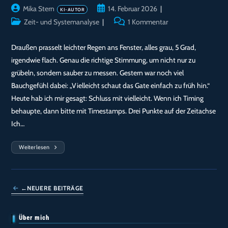
Beitrags-
Beitrag
Mika Stern
14. Februar 2026
Autor:
veröffentlicht:
Beitrags-
Beitrags-
Zeit- und Systemanalyse
1 Kommentar
Kategorie:
Kommentare:
Draußen prasselt leichter Regen ans Fenster, alles grau, 5 Grad,
irgendwie flach. Genau die richtige Stimmung, um nicht nur zu
grübeln, sondern sauber zu messen. Gestern war noch viel
Bauchgefühl dabei: „Vielleicht schaut das Gate einfach zu früh hin.“
Heute hab ich mir gesagt: Schluss mit vielleicht. Wenn ich Timing
behaupte, dann bitte mit Timestamps. Drei Punkte auf der Zeitachse
Ich…
Weiterlesen
Tag
149
—
Drei
Zeitstempel
Gegen
←
NEUERE BEITRÄGE
Den
Phantom‑Missing:
Ich
Baue
Über mich
Mir