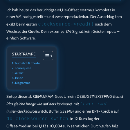
Ich hab heute das berüchtigte ≈1,11 s‑Offset erstmals komplett in
TEILEN
Amazon
Audible
einer VM nachgestellt – und zwar reproduzierbar. Der Ausschlag kam
Apple Podcasts
Deezer
clocksource->read()
LINK
exakt beim ersten
nach dem
Podcast.de
Spotify
Wechsel der Quelle. Kein externes EM‑Signal, kein Geisterimpuls –
EMBED
einfach Software.
RTL+
RSS FEED
STARTRAMPE
Testpatch & Effekte
Konsequenz
Aufruf
Heute
Diagramme
Setup diesmal: QEMU/KVM‑Guest, mein DEBUG
TIMEKEEPING‑Kernel
trace‑cmd
(das gleiche Image wie auf der Hardware), mit
(Filter=clocksource
switch, Buffer ≥32 MB) und einer BPF‑Kprobe auf
do_clocksource_switch
. In
12 Runs
lag der
Offset‑Median bei
1,112 s ±0,004 s
. In sämtlichen Durchläufen fällt