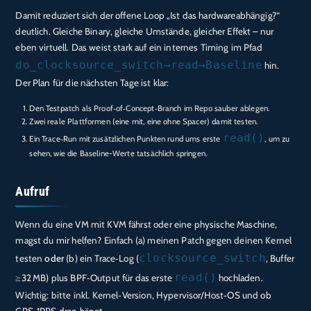
Damit reduziert sich der offene Loop „Ist das hardwareabhängig?“
deutlich. Gleiche Binary, gleiche Umstände, gleicher Effekt – nur
eben virtuell. Das weist stark auf ein internes Timing im Pfad
do_clocksource_switch→read→Baseline
hin.
Der Plan für die nächsten Tage ist klar:
Den Testpatch als Proof‑of‑Concept‑Branch im Repo sauber ablegen.
Zwei reale Plattformen (eine mit, eine ohne Spacer) damit testen.
read()
Ein Trace‑Run mit zusätzlichen Punkten rund ums erste
, um zu
sehen, wie die Baseline-Werte tatsächlich springen.
Aufruf
Wenn du eine VM mit KVM fährst oder eine physische Maschine,
magst du mir helfen? Einfach (a) meinen Patch gegen deinen Kernel
clocksource_switch
testen
oder
(b) ein Trace‑Log (
, Buffer
read()
≥32 MB) plus BPF‑Output für das erste
hochladen.
Wichtig: bitte inkl. Kernel‑Version, Hypervisor/Host‑OS und ob