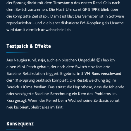
der Sprung direkt mit dem Timestamp des ersten Read‑Calls nach
dem Switch zusammen. Die Host‑Uhr samt GPS‑1PPS blieb über
die komplette Zeit stabil. Damit ist klar: Das Verhalten ist in Software
reproduzierbar – und die bisher diskutierte EM‑Kopplung als Ursache
wird damit ziemlich unwahrscheinlich.
Testpatch & Effekte
Aus Neugier (und, naja, auch ein bisschen Ungeduld 😉) hab ich
einen Mini‑Patch gebaut, der nach dem Switch eine forcierte
Baseline‑Rekalkulation triggert. Ergebnis: in
5 VM‑Runs verschwand
der 1,11 s‑Sprung
praktisch komplett. Die Restabweichung lag im
Bereich
≤10 ms Median
. Das stützt die Hypothese, dass die fehlende
oder verzögerte Baseline‑Berechnung ein Kern des Problems ist.
Kurz gesagt: Wenn der Kernel beim Wechsel seine Zeitbasis sofort
neu kalibriert, bleibt alles im Takt.
Konsequenz