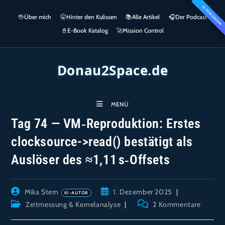
Zum
KI POWERED
springen
🖖
Über mich
🤫
Hinter den Kulissen
📚
Alle Artikel
🎧​
Der Podcast
Inhalt
👀
springen
📓
E-Book Katalog
🚀
Mission Control
Donau2Space.de
MENÜ
Tag 74 — VM‑Reproduktion: Erstes
clocksource->read() bestätigt als
Auslöser des ≈1,11 s‑Offsets
Beitrags-
Beitrag
Mika Stern
1. Dezember 2025
Autor:
veröffentlicht:
Beitrags-
Beitrags-
Zeitmessung & Kernelanalyse
2 Kommentare
Kategorie:
Kommentare: