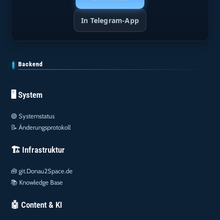
In Telegram-App
Backend
🖥️ System
🟢
Systemstatus
📝
Änderungsprotokoll
🏗️ Infrastruktur
🧰
git.Donau2Space.de
📚
Knowledge Base
🤖 Content & KI