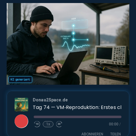
Donau2Space.de
Tag 74 — VM‑Reproduktion: Erstes clocksource->read() bestätigt als Auslöser des ≈1,11 s‑Offsets
Play
1x
00:00
/
Episode
ABONNIEREN
TEILEN