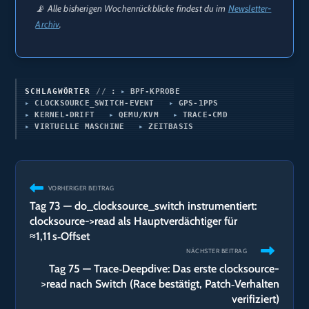
📡 Alle bisherigen Wochenrückblicke findest du im
Newsletter-
Archiv
.
SCHLAGWÖRTER
:
BPF-KPROBE
CLOCKSOURCE_SWITCH-EVENT
GPS-1PPS
KERNEL-DRIFT
QEMU/KVM
TRACE-CMD
VIRTUELLE MASCHINE
ZEITBASIS
Weitere
VORHERIGER BEITRAG
Artikel
Tag 73 — do_clocksource_switch instrumentiert:
ansehen
clocksource->read als Hauptverdächtiger für
≈1,11 s‑Offset
NÄCHSTER BEITRAG
Tag 75 — Trace‑Deepdive: Das erste clocksource-
>read nach Switch (Race bestätigt, Patch‑Verhalten
verifiziert)