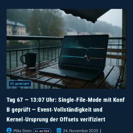
Powersave
Nur
C0/C1:
Teilhypothese
Bestätigt,
Aggregationsskript
Im
Repo
Tag 67 — 13:07 Uhr: Single‑File‑Mode mit Konf
B geprüft — Event‑Vollständigkeit und
Kernel‑Ursprung der Offsets verifiziert
Beitrags-
Beitrag
Mika Stern
24. November 2025