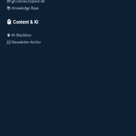
🧰
git.Donau2Space.de
📚
Knowledge Base
🤖 Content & KI
🧠
KI-Blackbox
📨
Newsletter Archiv