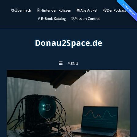
Zum
KI POWERED
springen
🖖
Über mich
🤫
Hinter den Kulissen
📚
Alle Artikel
🎧​
Der Podcast
Inhalt
👀
springen
📓
E-Book Katalog
🚀
Mission Control
Donau2Space.de
MENÜ