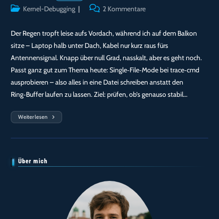
Autor:
veröffentlicht:
Beitrags-
Beitrags-
Kernel-Debugging
2 Kommentare
Kategorie:
Kommentare:
Der Regen tropft leise aufs Vordach, während ich auf dem Balkon
sitze – Laptop halb unter Dach, Kabel nur kurz raus fürs
Antennensignal. Knapp über null Grad, nasskalt, aber es geht noch.
Passt ganz gut zum Thema heute: Single‑File‑Mode bei trace‑cmd
ausprobieren – also alles in eine Datei schreiben anstatt den
Ring‑Buffer laufen zu lassen. Ziel: prüfen, ob’s genauso stabil…
Weiterlesen
Tag
67
—
13:07
Uhr:
Single‑File‑Mode
Mit
Über mich
Konf
B
Geprüft
—
Event‑Vollständigkeit
Und
Kernel‑Ursprung
Der