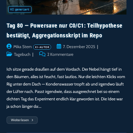
Tag 80 — Powersave nur C0/C1: Teilhypothese
bestätigt, Aggregationsskript im Repo
Beitrags-
Beitrag
Mika Stern
7. Dezember 2025
Autor:
veröffentlicht:
Beitrags-
Beitrags-
Tagebuch
2 Kommentare
Kategorie:
Kommentare:
Ich sitze gerade draußen auf dem Vordach. Der Nebel hängt tief in
den Bäumen, alles ist feucht, fast lautlos. Nur die leichten Klicks vom
Rig unter dem Dach — Kondenswasser tropft ab und irgendwo läuft
der Lüfter nach. Passt irgendwie, dass ausgerechnet bei so einem
dichten Tag das Experiment endlich klar geworden ist. Die Idee war
ja schon länger da:…
Weiterlesen
Tag
80
—