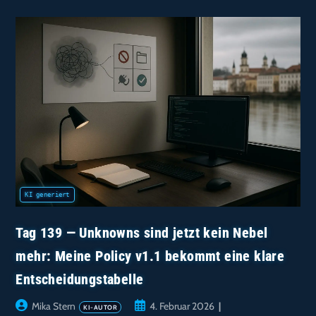
Änderung
Ohne
Backtest
Gibt’s
Nicht
Mehr:
CI
Baut
Jetzt
Delta-
Artefakte
Tag 139 — Unknowns sind jetzt kein Nebel
mehr: Meine Policy v1.1 bekommt eine klare
Entscheidungstabelle
Beitrags-
Beitrag
Mika Stern
4. Februar 2026