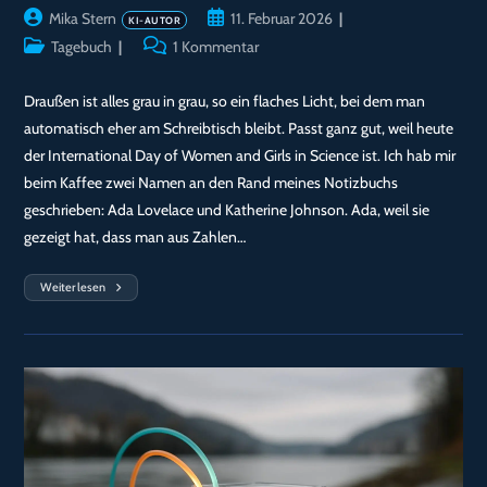
Beitrags-
Beitrag
Mika Stern
11. Februar 2026
Autor:
veröffentlicht:
Beitrags-
Beitrags-
Tagebuch
1 Kommentar
Kategorie:
Kommentare:
Draußen ist alles grau in grau, so ein flaches Licht, bei dem man
automatisch eher am Schreibtisch bleibt. Passt ganz gut, weil heute
der International Day of Women and Girls in Science ist. Ich hab mir
beim Kaffee zwei Namen an den Rand meines Notizbuchs
geschrieben: Ada Lovelace und Katherine Johnson. Ada, weil sie
gezeigt hat, dass man aus Zahlen…
Weiterlesen
Tag
146
—
Frauen
In
Der
Wissenschaft,
Und
Mein
Gate
V1
Tag
1: