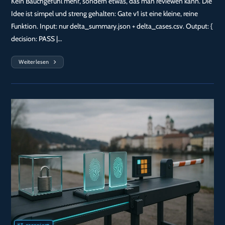
Kein Bauchgefühl mehr, sondern etwas, das man reviewen kann. Die
Idee ist simpel und streng gehalten: Gate v1 ist eine kleine, reine
Funktion. Input: nur delta_summary.json + delta_cases.csv. Output: {
decision: PASS |…
Weiterlesen
Tag
145
—
Gate
V1
Als
Funktion:
Aus
Delta-
Artefakten
Wird
Eine
Klare
Entscheidung
(erstmal
Nur
Als
Kommentar)