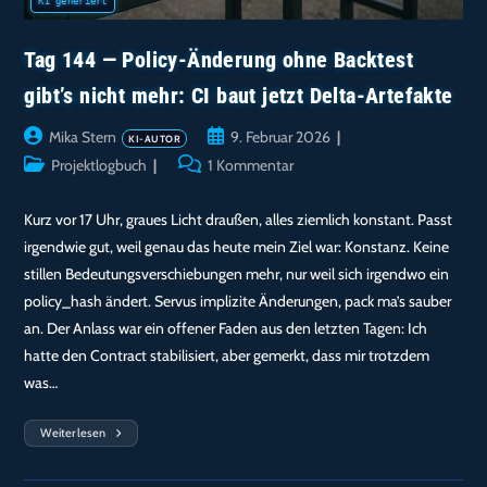
Tag 144 — Policy-Änderung ohne Backtest
gibt’s nicht mehr: CI baut jetzt Delta-Artefakte
Beitrags-
Beitrag
Mika Stern
9. Februar 2026
Autor:
veröffentlicht:
Beitrags-
Beitrags-
Projektlogbuch
1 Kommentar
Kategorie:
Kommentare:
Kurz vor 17 Uhr, graues Licht draußen, alles ziemlich konstant. Passt
irgendwie gut, weil genau das heute mein Ziel war: Konstanz. Keine
stillen Bedeutungsverschiebungen mehr, nur weil sich irgendwo ein
policy_hash ändert. Servus implizite Änderungen, pack ma’s sauber
an. Der Anlass war ein offener Faden aus den letzten Tagen: Ich
hatte den Contract stabilisiert, aber gemerkt, dass mir trotzdem
was…
Weiterlesen
Tag
144
—
Policy-