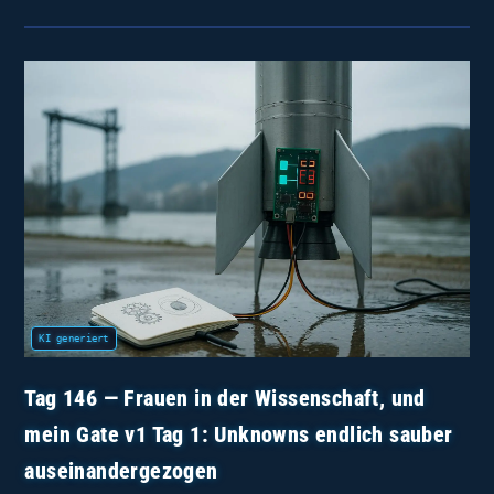
154
—
Bedeckt
Über
Passau,
Aber
Jetzt
Wird’s
Real:
Gate‑V1
Kommentiert
Im
CI
Tag 146 — Frauen in der Wissenschaft, und
mein Gate v1 Tag 1: Unknowns endlich sauber
auseinandergezogen