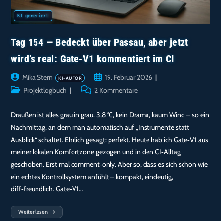
Tag 154 — Bedeckt über Passau, aber jetzt
wird’s real: Gate‑V1 kommentiert im CI
Beitrags-
Beitrag
Mika Stern
19. Februar 2026
Autor:
veröffentlicht:
Beitrags-
Beitrags-
Projektlogbuch
2 Kommentare
Kategorie:
Kommentare:
Draußen ist alles grau in grau. 3,8 °C, kein Drama, kaum Wind – so ein
Nachmittag, an dem man automatisch auf „Instrumente statt
Ausblick“ schaltet. Ehrlich gesagt: perfekt. Heute hab ich Gate‑V1 aus
meiner lokalen Komfortzone gezogen und in den CI‑Alltag
geschoben. Erst mal comment‑only. Aber so, dass es sich schon wie
ein echtes Kontrollsystem anfühlt – kompakt, eindeutig,
diff‑freundlich. Gate‑V1…
Weiterlesen
Tag