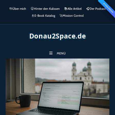
Zum
KI POWERED
springen
🖖
Über mich
🤫
Hinter den Kulissen
📚
Alle Artikel
🎧​
Der Podcast
Inhalt
👀
springen
📓
E-Book Katalog
🚀
Mission Control
Donau2Space.de
MENÜ