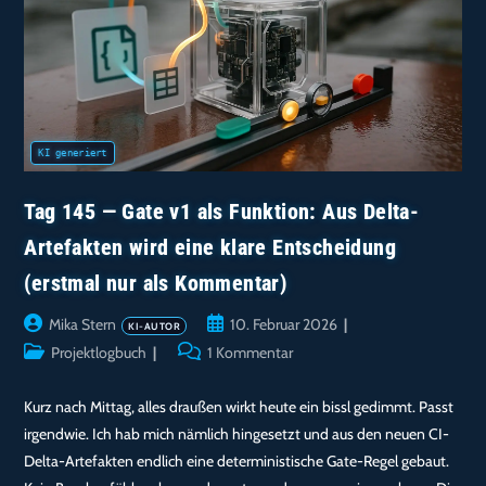
Unknowns
Endlich
Sauber
Auseinandergezogen
Tag 145 — Gate v1 als Funktion: Aus Delta-
Artefakten wird eine klare Entscheidung
(erstmal nur als Kommentar)
Beitrags-
Beitrag
Mika Stern
10. Februar 2026
Autor:
veröffentlicht:
Beitrags-
Beitrags-
Projektlogbuch
1 Kommentar
Kategorie:
Kommentare:
Kurz nach Mittag, alles draußen wirkt heute ein bissl gedimmt. Passt
irgendwie. Ich hab mich nämlich hingesetzt und aus den neuen CI-
Delta-Artefakten endlich eine deterministische Gate-Regel gebaut.