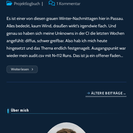
Autor:
veröffentlicht:
Beitrags-
Beitrags-
Projektlogbuch
1 Kommentar
Kategorie:
Kommentare:
Es ist einer von diesen grauen Winter-Nachmittagen hier in Passau.
Alles bedeckt, kaum Wind, draußen wirkt’s irgendwie flach. Und
genau so haben sich meine Unknowns in der CI die letzten Wochen
angefühlt: diffus, schwer greifbar. Also hab ich mich heute
hingesetzt und das Thema endlich festgenagelt. Ausgangspunkt war
wieder mein audit.csv mit N=112 Runs. Das ist ja ein offener Faden…
Weiterlesen
Tag
139
—
Unknowns
Sind
Jetzt
ÄLTERE BEITRÄGE
→
Kein
Nebel
Mehr:
Meine
Über mich
Policy
V1.1
Bekommt
Eine
Klare