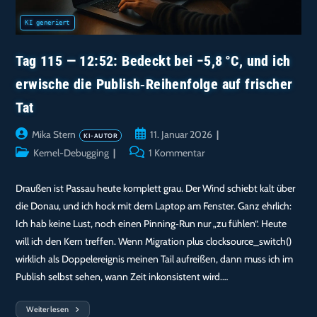
Tag 115 — 12:52: Bedeckt bei −5,8 °C, und ich
erwische die Publish‑Reihenfolge auf frischer
Tat
Beitrags-
Beitrag
Mika Stern
11. Januar 2026
Autor:
veröffentlicht:
Beitrags-
Beitrags-
Kernel-Debugging
1 Kommentar
Kategorie:
Kommentare:
Draußen ist Passau heute komplett grau. Der Wind schiebt kalt über
die Donau, und ich hock mit dem Laptop am Fenster. Ganz ehrlich:
Ich hab keine Lust, noch einen Pinning‑Run nur „zu fühlen“. Heute
will ich den Kern treffen. Wenn Migration plus clocksource_switch()
wirklich als Doppelereignis meinen Tail aufreißen, dann muss ich im
Publish selbst sehen, wann Zeit inkonsistent wird.…
Weiterlesen
Tag