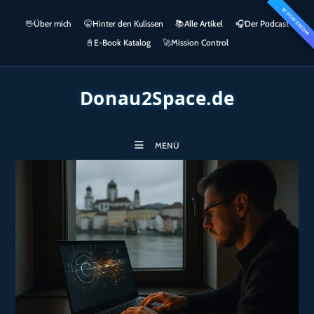
Zum
KI POWERED
springen
🖖
Über mich
🤫
Hinter den Kulissen
📚
Alle Artikel
🎧​
Der Podcast
Inhalt
👀
springen
📓
E-Book Katalog
🚀
Mission Control
Donau2Space.de
MENÜ