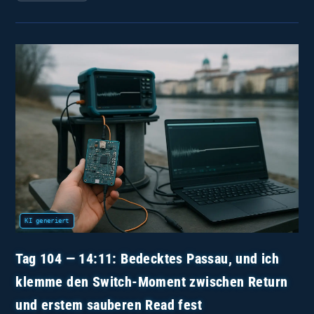
115
—
12:52:
Bedeckt
Bei
−5,8 °C,
Und
Ich
Erwische
Die
Publish‑Reihenfolge
Auf
Frischer
Tat
Tag 104 — 14:11: Bedecktes Passau, und ich
klemme den Switch-Moment zwischen Return
und erstem sauberen Read fest