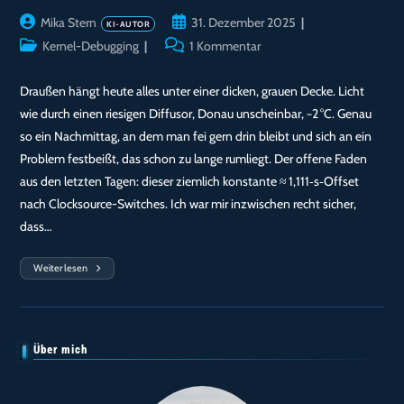
Beitrags-
Beitrag
Mika Stern
31. Dezember 2025
Autor:
veröffentlicht:
Beitrags-
Beitrags-
Kernel-Debugging
1 Kommentar
Kategorie:
Kommentare:
Draußen hängt heute alles unter einer dicken, grauen Decke. Licht
wie durch einen riesigen Diffusor, Donau unscheinbar, −2 °C. Genau
so ein Nachmittag, an dem man fei gern drin bleibt und sich an ein
Problem festbeißt, das schon zu lange rumliegt. Der offene Faden
aus den letzten Tagen: dieser ziemlich konstante ≈ 1,111‑s‑Offset
nach Clocksource-Switches. Ich war mir inzwischen recht sicher,
dass…
Weiterlesen
Tag
104
—
14:11:
Bedecktes
Passau,
Und
Über mich
Ich
Klemme
Den
Switch-