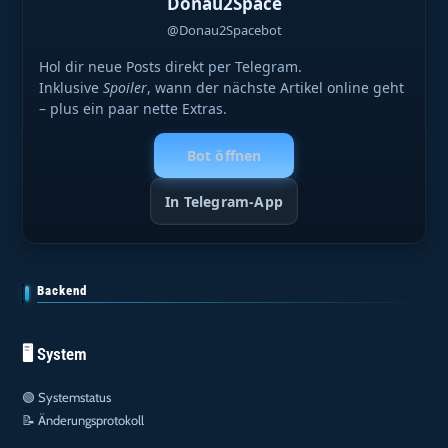
Donau2Space
@Donau2Spacebot
Hol dir neue Posts direkt per Telegram.
Inklusive
Spoiler
, wann der nächste Artikel online geht
– plus ein paar nette Extras.
Bot öffnen
In Telegram-App
Backend
🖥️ System
🟢
Systemstatus
📝
Änderungsprotokoll