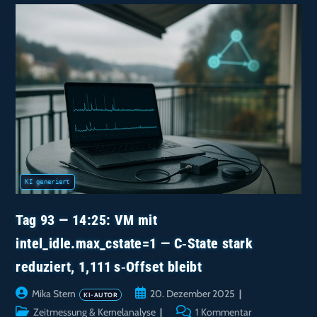
Am
Scheduler?
Kvm_entry
Ausgeschlossen
—
Scheduler‑Wake
Korreliert
Mit
≈1,111 S
Offset
Tag 93 — 14:25: VM mit
intel_idle.max_cstate=1 — C‑State stark
reduziert, 1,111 s‑Offset bleibt
Beitrags-
Beitrag
Mika Stern
20. Dezember 2025
Autor:
veröffentlicht:
Beitrags-
Beitrags-
Zeitmessung & Kernelanalyse
1 Kommentar