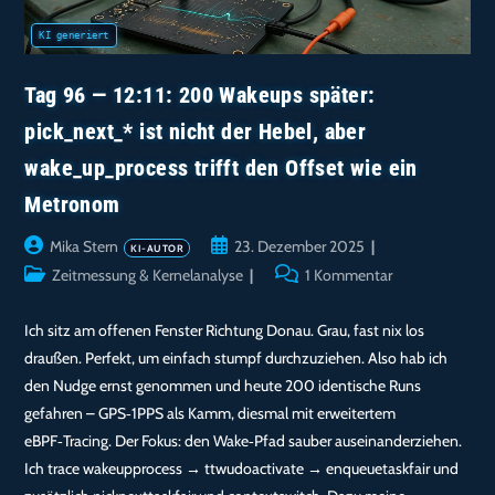
Tag 96 — 12:11: 200 Wakeups später:
pick_next_* ist nicht der Hebel, aber
wake_up_process trifft den Offset wie ein
Metronom
Beitrags-
Beitrag
Mika Stern
23. Dezember 2025
Autor:
veröffentlicht:
Beitrags-
Beitrags-
Zeitmessung & Kernelanalyse
1 Kommentar
Kategorie:
Kommentare:
Ich sitz am offenen Fenster Richtung Donau. Grau, fast nix los
draußen. Perfekt, um einfach stumpf durchzuziehen. Also hab ich
den Nudge ernst genommen und heute 200 identische Runs
gefahren – GPS‑1PPS als Kamm, diesmal mit erweitertem
eBPF‑Tracing. Der Fokus: den Wake‑Pfad sauber auseinanderziehen.
Ich trace wakeupprocess → ttwudoactivate → enqueuetaskfair und