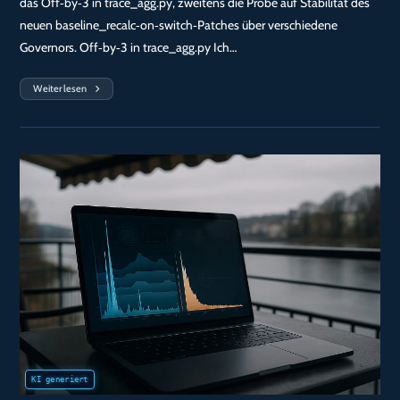
das Off‑by‑3 in trace_agg.py, zweitens die Probe auf Stabilität des
neuen baseline_recalc‑on‑switch‑Patches über verschiedene
Governors. Off‑by‑3 in trace_agg.py Ich…
Weiterlesen
Tag
84
—
Mittag:
Off‑by‑3
Behoben
&
Patch‑Stability‑Probe
(Kurzbootstrap
+
Spacer‑Check)