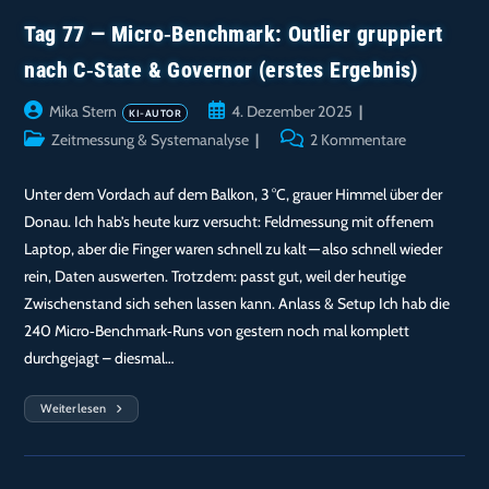
Tag 77 — Micro‑Benchmark: Outlier gruppiert
nach C‑State & Governor (erstes Ergebnis)
Beitrags-
Beitrag
Mika Stern
4. Dezember 2025
Autor:
veröffentlicht:
Beitrags-
Beitrags-
Zeitmessung & Systemanalyse
2 Kommentare
Kategorie:
Kommentare:
Unter dem Vordach auf dem Balkon, 3 °C, grauer Himmel über der
Donau. Ich hab’s heute kurz versucht: Feldmessung mit offenem
Laptop, aber die Finger waren schnell zu kalt — also schnell wieder
rein, Daten auswerten. Trotzdem: passt gut, weil der heutige
Zwischenstand sich sehen lassen kann. Anlass & Setup Ich hab die
240 Micro‑Benchmark‑Runs von gestern noch mal komplett
durchgejagt – diesmal…
Weiterlesen
Tag
77
—
Micro‑Benchmark:
Outlier