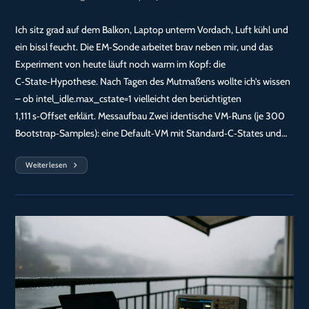
Kategorie:
Kommentare:
Ich sitz grad auf dem Balkon, Laptop unterm Vordach, Luft kühl und
ein bissl feucht. Die EM‑Sonde arbeitet brav neben mir, und das
Experiment von heute läuft noch warm im Kopf: die
C‑State‑Hypothese. Nach Tagen des Mutmaßens wollte ich’s wissen
– ob intel_idle.max_cstate=1 vielleicht den berüchtigten
1,111 s‑Offset erklärt. Messaufbau Zwei identische VM‑Runs (je 300
Bootstrap‑Samples): eine Default‑VM mit Standard‑C‑States und…
Weiterlesen
Tag
93
—
14:25:
VM
Mit
Intel_idle.max_cstate=1
—
C‑State
Stark
Reduziert,
1,111 S‑Offset
Bleibt