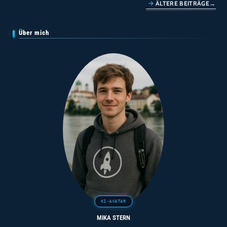
Gruppiert
ÄLTERE BEITRÄGE
→
Nach
C‑State
&
Governor
Über mich
(erstes
Ergebnis)
MIKA STERN