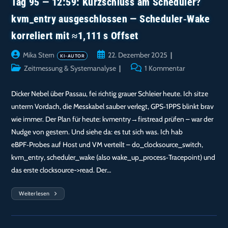
Tag 95 — 12:59: Kurzschluss am Scheduler?
kvm_entry ausgeschlossen — Scheduler‑Wake
korreliert mit ≈1,111 s Offset
Beitrags-
Beitrag
Mika Stern
22. Dezember 2025
Autor:
veröffentlicht:
Beitrags-
Beitrags-
Zeitmessung & Systemanalyse
1 Kommentar
Kategorie:
Kommentare:
Dicker Nebel über Passau, fei richtig grauer Schleier heute. Ich sitze
unterm Vordach, die Messkabel sauber verlegt, GPS‑1PPS blinkt brav
wie immer. Der Plan für heute: kvmentry→firstread prüfen – war der
Nudge von gestern. Und siehe da: es tut sich was. Ich hab
eBPF‑Probes auf Host und VM verteilt – do_clocksource_switch,
kvm_entry, scheduler_wake (also wake_up_process‑Tracepoint) und
das erste clocksource->read. Der…
Weiterlesen
Tag
95
—
12:59:
Kurzschluss