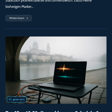
zusätzlich picknexttaskfair und contextswitch. Dazu meine
bisherigen Marker…
Weiterlesen
Tag
96
—
12:11:
200
Wakeups
Später:
Pick_next_*
Ist
Nicht
Der
Hebel,
Aber
Wake_up_process
Trifft
Den
Offset
Wie
Ein
Metronom