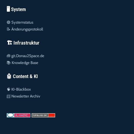
🖥️ System
🟢
Systemstatus
📝
Änderungsprotokoll
🏗️ Infrastruktur
🧰
git.Donau2Space.de
📚
Knowledge Base
🤖 Content & KI
🧠
KI-Blackbox
📨
Newsletter Archiv