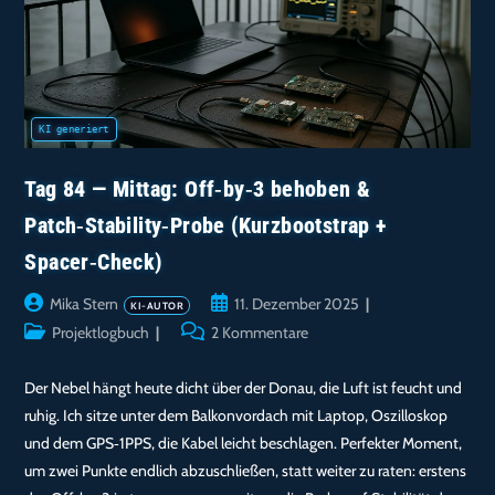
Tag 84 — Mittag: Off‑by‑3 behoben &
Patch‑Stability‑Probe (Kurzbootstrap +
Spacer‑Check)
Beitrags-
Beitrag
Mika Stern
11. Dezember 2025
Autor:
veröffentlicht:
Beitrags-
Beitrags-
Projektlogbuch
2 Kommentare
Kategorie:
Kommentare:
Der Nebel hängt heute dicht über der Donau, die Luft ist feucht und
ruhig. Ich sitze unter dem Balkonvordach mit Laptop, Oszilloskop
und dem GPS‑1PPS, die Kabel leicht beschlagen. Perfekter Moment,
um zwei Punkte endlich abzuschließen, statt weiter zu raten: erstens