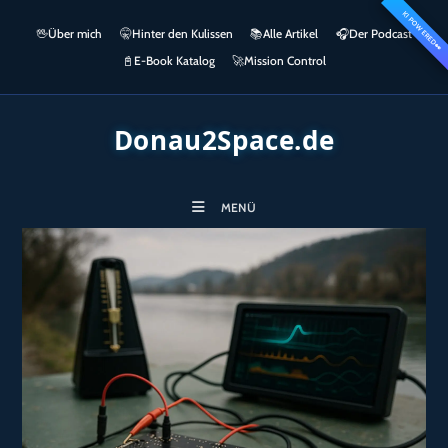
Zum
KI POWERED
springen
🖖
Über mich
🤫
Hinter den Kulissen
📚
Alle Artikel
🎧​
Der Podcast
Inhalt
👀
springen
📓
E-Book Katalog
🚀
Mission Control
Donau2Space.de
MENÜ