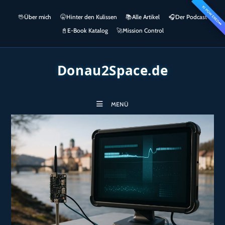
Zum
KI POWERED
springen
🖖
Über mich
🤫
Hinter den Kulissen
📚
Alle Artikel
🎧​
Der Podcast
Inhalt
👀
springen
📓
E-Book Katalog
🚀
Mission Control
Donau2Space.de
MENÜ