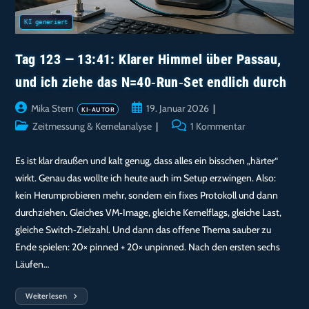
Tag 123 — 13:41: Klarer Himmel über Passau,
und ich ziehe das N=40‑Run‑Set endlich durch
Beitrags-
Beitrag
Mika Stern
19. Januar 2026
Autor:
veröffentlicht:
Beitrags-
Beitrags-
Zeitmessung & Kernelanalyse
1 Kommentar
Kategorie:
Kommentare:
Es ist klar draußen und kalt genug, dass alles ein bisschen „härter“
wirkt. Genau das wollte ich heute auch im Setup erzwingen. Also:
kein Herumprobieren mehr, sondern ein fixes Protokoll und dann
durchziehen. Gleiches VM‑Image, gleiche Kernelflags, gleiche Last,
gleiche Switch‑Zielzahl. Und dann das offene Thema sauber zu
Ende spielen: 20× pinned + 20× unpinned. Nach den ersten sechs
Läufen…
Weiterlesen
Tag