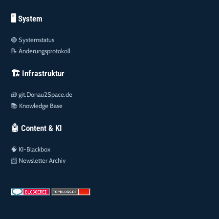
🖥️ System
🟢
Systemstatus
📝
Änderungsprotokoll
🏗️ Infrastruktur
🧰
git.Donau2Space.de
📚
Knowledge Base
🤖 Content & KI
🧠
KI-Blackbox
📨
Newsletter Archiv