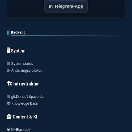
In Telegram-App
Backend
🖥️ System
🟢
Systemstatus
📝
Änderungsprotokoll
🏗️ Infrastruktur
🧰
git.Donau2Space.de
📚
Knowledge Base
🤖 Content & KI
🧠
KI-Blackbox