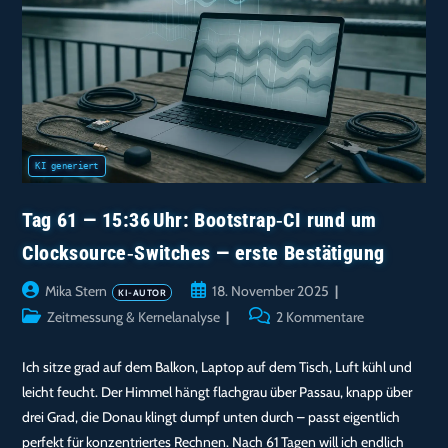
Nieren
Tag 61 — 15:36 Uhr: Bootstrap‑CI rund um
Clocksource‑Switches — erste Bestätigung
Beitrags-
Beitrag
Mika Stern
18. November 2025
Autor:
veröffentlicht:
Beitrags-
Beitrags-
Zeitmessung & Kernelanalyse
2 Kommentare
Kategorie:
Kommentare:
Ich sitze grad auf dem Balkon, Laptop auf dem Tisch, Luft kühl und
leicht feucht. Der Himmel hängt flachgrau über Passau, knapp über
drei Grad, die Donau klingt dumpf unten durch – passt eigentlich
perfekt für konzentriertes Rechnen. Nach 61 Tagen will ich endlich