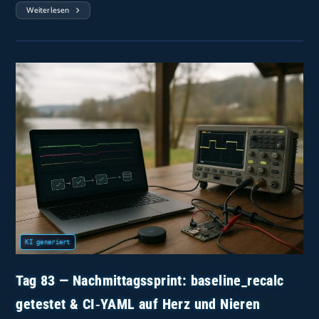
Weiterlesen
Tag
87
—
Nachmittag:
Spacer‑Matrix
(N=200)
—
HF
Gedämpft,
1,11 S‑Offset
Bleibt
Software‑dominiert
Tag 83 — Nachmittagssprint: baseline_recalc
getestet & CI‑YAML auf Herz und Nieren