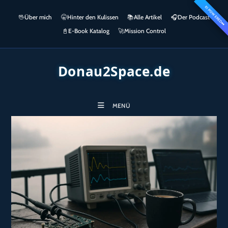
Zum
KI POWERED
springen
🖖
Über mich
🤫
Hinter den Kulissen
📚
Alle Artikel
🎧​
Der Podcast
Inhalt
👀
springen
📓
E-Book Katalog
🚀
Mission Control
Donau2Space.de
MENÜ