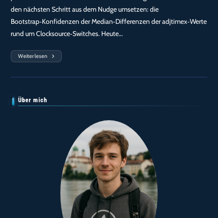
den nächsten Schritt aus dem Nudge umsetzen: die
Bootstrap‑Konfidenzen der Median‑Differenzen der adjtimex‑Werte
rund um Clocksource‑Switches. Heute…
Weiterlesen
Tag
61
—
15:36 Uhr:
Bootstrap‑CI
Rund
Um
Über mich
Clocksource‑Switches
—
Erste
Bestätigung