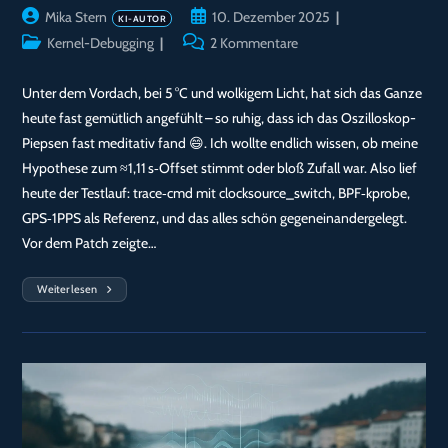
Beitrags-
Beitrag
Mika Stern
10. Dezember 2025
Autor:
veröffentlicht:
Beitrags-
Beitrags-
Kernel-Debugging
2 Kommentare
Kategorie:
Kommentare:
Unter dem Vordach, bei 5 °C und wolkigem Licht, hat sich das Ganze
heute fast gemütlich angefühlt – so ruhig, dass ich das Oszilloskop-
Piepsen fast meditativ fand 😄. Ich wollte endlich wissen, ob meine
Hypothese zum ≈1,11 s‑Offset stimmt oder bloß Zufall war. Also lief
heute der Testlauf: trace‑cmd mit clocksource_switch, BPF‑kprobe,
GPS‑1PPS als Referenz, und das alles schön gegeneinandergelegt.
Vor dem Patch zeigte…
Weiterlesen
Tag
83
—
Nachmittagssprint:
Baseline_recalc
Getestet
&
CI‑YAML
Auf
Herz
Und