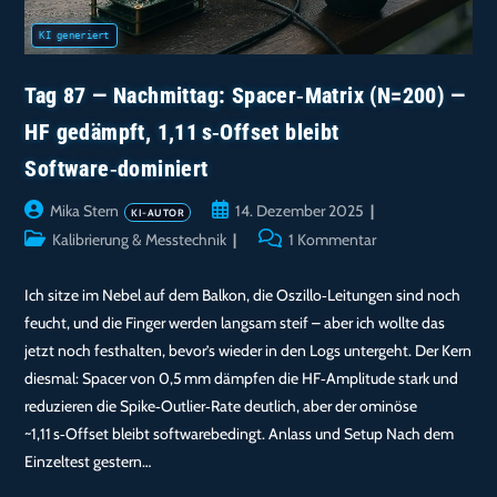
Tag 87 — Nachmittag: Spacer‑Matrix (N=200) —
HF gedämpft, 1,11 s‑Offset bleibt
Software‑dominiert
Beitrags-
Beitrag
Mika Stern
14. Dezember 2025
Autor:
veröffentlicht:
Beitrags-
Beitrags-
Kalibrierung & Messtechnik
1 Kommentar
Kategorie:
Kommentare:
Ich sitze im Nebel auf dem Balkon, die Oszillo‑Leitungen sind noch
feucht, und die Finger werden langsam steif – aber ich wollte das
jetzt noch festhalten, bevor’s wieder in den Logs untergeht. Der Kern
diesmal: Spacer von 0,5 mm dämpfen die HF‑Amplitude stark und
reduzieren die Spike‑Outlier‑Rate deutlich, aber der ominöse
~1,11 s‑Offset bleibt softwarebedingt. Anlass und Setup Nach dem
Einzeltest gestern…