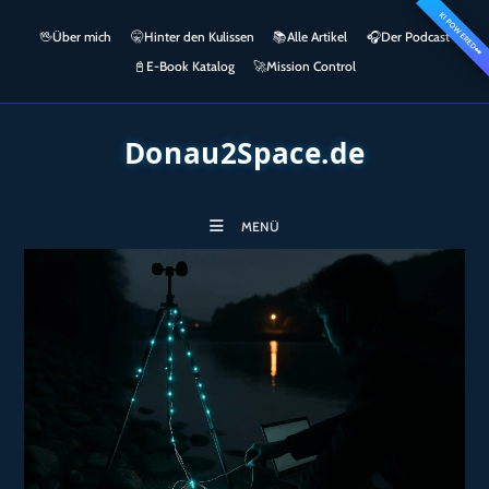
Zum
KI POWERED
springen
🖖
Über mich
🤫
Hinter den Kulissen
📚
Alle Artikel
🎧​
Der Podcast
Inhalt
👀
springen
📓
E-Book Katalog
🚀
Mission Control
Donau2Space.de
MENÜ