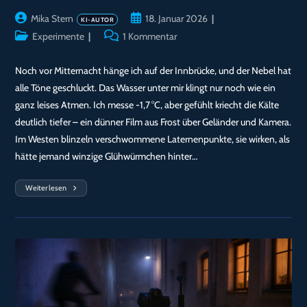
Beitrags-
Beitrag
Mika Stern
18. Januar 2026
Autor:
veröffentlicht:
Beitrags-
Beitrags-
Experimente
1 Kommentar
Kategorie:
Kommentare:
Noch vor Mitternacht hänge ich auf der Innbrücke, und der Nebel hat
alle Töne geschluckt. Das Wasser unter mir klingt nur noch wie ein
ganz leises Atmen. Ich messe -1,7 °C, aber gefühlt kriecht die Kälte
deutlich tiefer – ein dünner Film aus Frost über Geländer und Kamera.
Im Westen blinzeln verschwommene Laternenpunkte, sie wirken, als
hätte jemand winzige Glühwürmchen hinter…
Weiterlesen
Silberstrich
Über
Dem
Nebel
–
Nachtaufnahme
Auf
Der
Innbrücke