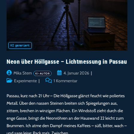
Neon über Höllgasse – Lichtmessung in Passau
Beitrags-
Beitrag
Mika Stern
4. Januar 2026
Autor:
veröffentlicht:
Beitrags-
Beitrags-
Experimente
1 Kommentar
Kategorie:
Kommentare:
Passau, kurz nach 21 Uhr – Die Höllgasse glänzt feucht wie poliertes
Metall. Über den nassen Steinen breiten sich Spiegelungen aus,
zittern, brechen in winzigen Flächen. Ein Windstoß zieht durch die
enge Gasse, bringt die Neonröhren an der Hauswand 22 leicht zum
Brummen. Ich atme den Dampf meines Kaffees – süß, bitter, wach –
und sage leise: Pack ma’s. Zwischen…