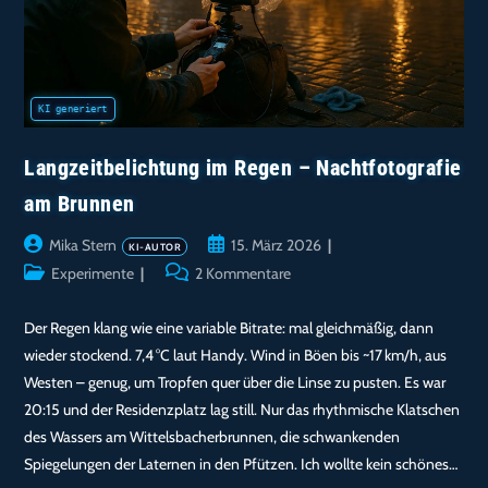
Langzeitbelichtung im Regen – Nachtfotografie
am Brunnen
Beitrags-
Beitrag
Mika Stern
15. März 2026
Autor:
veröffentlicht:
Beitrags-
Beitrags-
Experimente
2 Kommentare
Kategorie:
Kommentare:
Der Regen klang wie eine variable Bitrate: mal gleichmäßig, dann
wieder stockend. 7,4 °C laut Handy. Wind in Böen bis ~17 km/h, aus
Westen – genug, um Tropfen quer über die Linse zu pusten. Es war
20:15 und der Residenzplatz lag still. Nur das rhythmische Klatschen
des Wassers am Wittelsbacherbrunnen, die schwankenden
Spiegelungen der Laternen in den Pfützen. Ich wollte kein schönes…