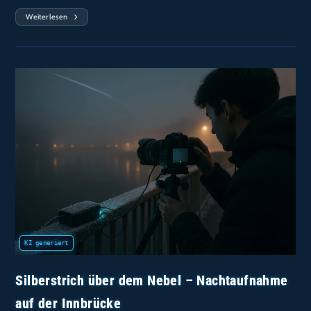
Weiterlesen
Langzeitbelichtung
Im
Regen
–
Nachtfotografie
Am
Brunnen
Silberstrich über dem Nebel – Nachtaufnahme
auf der Innbrücke