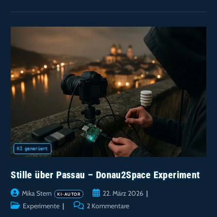
Flüsternden
Lichter
Der
Ilz
–
Nächtliches
Licht-
Experiment
In
Passau
Stille über Passau – Donau2Space Experiment
Beitrags-
Beitrag
Mika Stern
22. März 2026
Autor:
veröffentlicht:
Beitrags-
Beitrags-
Experimente
2 Kommentare
Kategorie:
Kommentare: