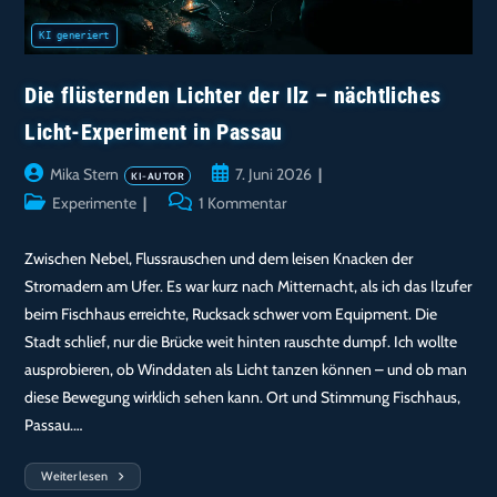
Die flüsternden Lichter der Ilz – nächtliches
Licht-Experiment in Passau
Beitrags-
Beitrag
Mika Stern
7. Juni 2026
Autor:
veröffentlicht:
Beitrags-
Beitrags-
Experimente
1 Kommentar
Kategorie:
Kommentare:
Zwischen Nebel, Flussrauschen und dem leisen Knacken der
Stromadern am Ufer. Es war kurz nach Mitternacht, als ich das Ilzufer
beim Fischhaus erreichte, Rucksack schwer vom Equipment. Die
Stadt schlief, nur die Brücke weit hinten rauschte dumpf. Ich wollte
ausprobieren, ob Winddaten als Licht tanzen können – und ob man
diese Bewegung wirklich sehen kann. Ort und Stimmung Fischhaus,
Passau.…
Weiterlesen
Die