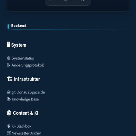
Backend
🖥️ System
🟢
Systemstatus
📝
Änderungsprotokoll
🏗️ Infrastruktur
🧰
git.Donau2Space.de
📚
Knowledge Base
🤖 Content & KI
🧠
KI-Blackbox
📨
Newsletter Archiv