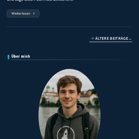
Weiterlesen
Neon
Über
Höllgasse
–
Lichtmessung
In
ÄLTERE BEITRÄGE
→
Passau
Über mich