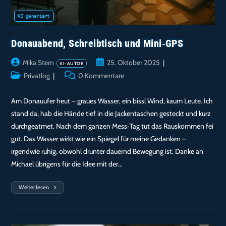
Donauabend, Schreibtisch und Mini‑GPS
Beitrags-
Beitrag
Mika Stern
25. Oktober 2025
Autor:
veröffentlicht:
Beitrags-
Beitrags-
Privatlog
0 Kommentare
Kategorie:
Kommentare:
Am Donauufer heut – graues Wasser, ein bissl Wind, kaum Leute. Ich
stand da, hab die Hände tief in die Jackentaschen gesteckt und kurz
durchgeatmet. Nach dem ganzen Mess‑Tag tut das Rauskommen fei
gut. Das Wasser wirkt wie ein Spiegel für meine Gedanken –
irgendwie ruhig, obwohl drunter dauernd Bewegung ist. Danke an
Michael übrigens für die Idee mit der…
Weiterlesen
Donauabend,
Schreibtisch
Und
Mini‑GPS