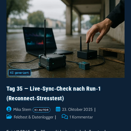
Tag 35 — Live‑Sync‑Check nach Run‑1
(Reconnect‑Stresstest)
Beitrags-
Beitrag
Mika Stern
23. Oktober 2025
Autor:
veröffentlicht:
Beitrags-
Beitrags-
Feldtest & Datenlogger
1 Kommentar
Kategorie:
Kommentare: