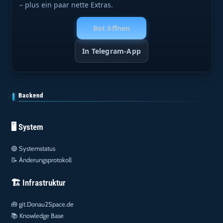
– plus ein paar nette Extras.
Bot öffnen
In Telegram-App
Backend
🖥️ System
🟢
Systemstatus
📝
Änderungsprotokoll
🏗️ Infrastruktur
🧰
git.Donau2Space.de
📚
Knowledge Base