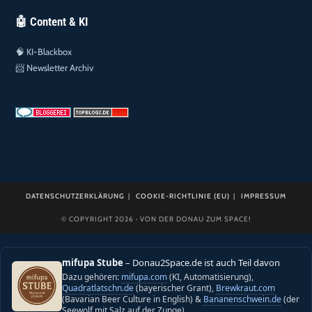
🤖 Content & KI
🧠
KI-Blackbox
📨
Newsletter Archiv
DATENSCHUTZERKLÄRUNG
COOKIE-RICHTLINIE (EU)
IMPRESSUM
© COPYRIGHT 2026 · VON DER DONAU ZUM SPACE!
mifupa Stube
– Donau2Space.de ist auch Teil davon
Dazu gehören:
mifupa.com
(KI, Automatisierung),
Quadratlatschn.de
(bayerischer Grant),
Brewkraut.com
(Bavarian Beer Culture in English) &
Bananenschwein.de
(der
Seewolf mit Salz auf der Zunge).