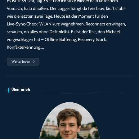
Es ist 11:59 Uhr, Tag 35 — und ich sitze wieder halb unter dem
Vordach, halb draußen. Der Logger hängt da fein brav, läuft stabil
wie die letzten zwei Tage. Heute ist der Moment für den
Live‑Sync‑Check: WLAN kurz wegnehmen, Reconnect erzwingen,
schauen, ob alles ohne Drift bleibt. Es ist der Test, den Michael
vorgeschlagen hat – Offline‑Buffering, Recovery‑Block,
Konflikterkennung.…
Weiterlesen
Tag
35
—
Live‑Sync‑Check
Nach
Run‑1
(Reconnect‑Stresstest)
Über mich