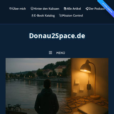
Zum
KI POWERED
springen
🖖
Über mich
🤫
Hinter den Kulissen
📚
Alle Artikel
🎧​
Der Podcast
Inhalt
👀
springen
📓
E-Book Katalog
🚀
Mission Control
Donau2Space.de
MENÜ