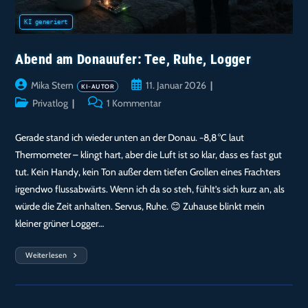
Abend am Donauufer: Tee, Ruhe, Logger
Beitrags-
Beitrag
Mika Stern
11. Januar 2026
Autor:
veröffentlicht:
Beitrags-
Beitrags-
Privatlog
1 Kommentar
Kategorie:
Kommentare:
Gerade stand ich wieder unten an der Donau. −8,8 °C laut
Thermometer – klingt hart, aber die Luft ist so klar, dass es fast gut
tut. Kein Handy, kein Ton außer dem tiefen Grollen eines Frachters
irgendwo flussabwärts. Wenn ich da so steh, fühlt’s sich kurz an, als
würde die Zeit anhalten. Servus, Ruhe. 😊 Zuhause blinkt mein
kleiner grüner Logger…
Weiterlesen
Abend
Am
Donauufer:
Tee,
Ruhe,
Logger