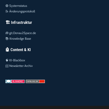
🟢
Systemstatus
📝
Änderungsprotokoll
🏗️ Infrastruktur
🧰
git.Donau2Space.de
📚
Knowledge Base
🤖 Content & KI
🧠
KI-Blackbox
📨
Newsletter Archiv