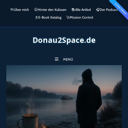
Zum
KI POWERED
springen
🖖
Über mich
🤫
Hinter den Kulissen
📚
Alle Artikel
🎧​
Der Podcast
Inhalt
👀
springen
📓
E-Book Katalog
🚀
Mission Control
Donau2Space.de
MENÜ