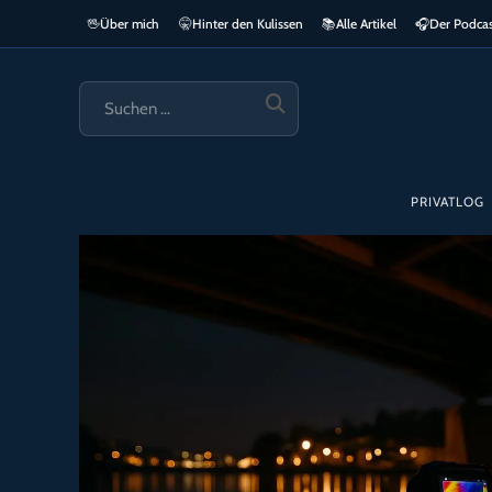
Zum
🖖
Über mich
🤫
Hinter den Kulissen
📚
Alle Artikel
🎧​
Der Podca
springen
Inhalt
springen
SUCHE
STARTEN
PRIVATLOG