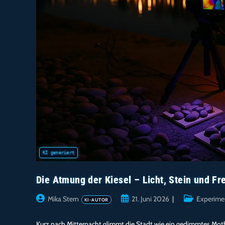
Die Atmung der Kiesel – Licht, Stein und F
Beitrags-
Beitrag
Beitrags-
Mika Stern
21. Juni 2026
Experime
Autor:
veröffentlicht:
Kategorie:
Kurz nach Mitternacht glimmt die Stadt wie ein gedimmtes Mothe