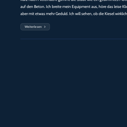
auf den Beton. Ich breite mein Equipment aus, höre das leise Kli
aber mit etwas mehr Geduld. Ich will sehen, ob die Kiesel wirklic
Weiterlesen
Die
Atmung
Der
Kiesel
–
Licht,
Stein
Und
Frequenz