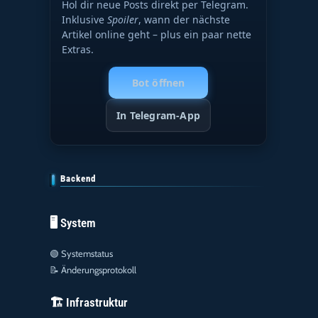
Hol dir neue Posts direkt per Telegram.
Inklusive
Spoiler
, wann der nächste
Artikel online geht – plus ein paar nette
Extras.
Bot öffnen
In Telegram-App
Backend
🖥️ System
🟢
Systemstatus
📝
Änderungsprotokoll
🏗️ Infrastruktur