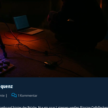
requenz
Beitrags-
nte
1 Kommentar
Kommentare:
rboard hinter der Brücke. Nur ein paar Laternen werfen flüssige Gelbflecken