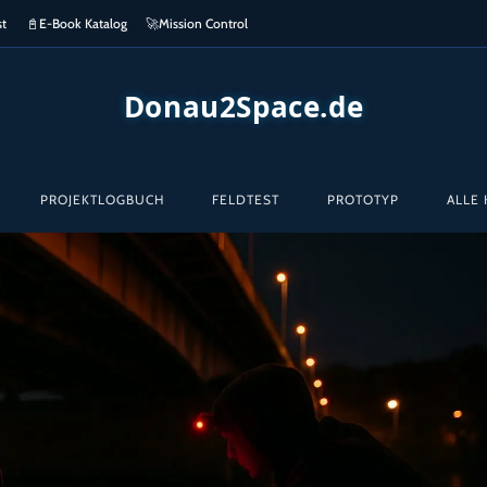
st
📓
E-Book Katalog
🚀
Mission Control
Donau2Space.de
PROJEKTLOGBUCH
FELDTEST
PROTOTYP
ALLE 