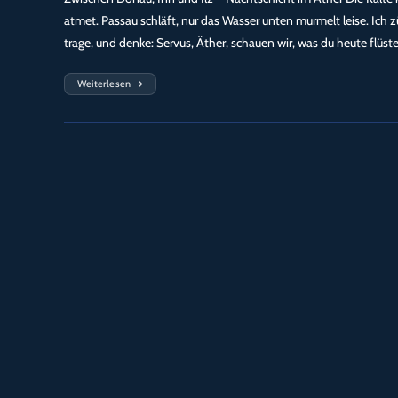
atmet. Passau schläft, nur das Wasser unten murmelt leise. Ich 
trage, und denke: Servus, Äther, schauen wir, was du heute flüst
Weiterlesen
Das
Flüstern
Der
Frequenzen
–
Äther
Über
Passau