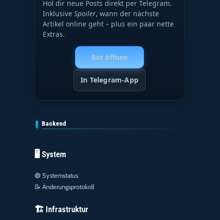
Hol dir neue Posts direkt per Telegram.
Inklusive
Spoiler
, wann der nächste
Artikel online geht – plus ein paar nette
Extras.
Bot öffnen
In Telegram-App
Backend
🖥️ System
🟢
Systemstatus
📝
Änderungsprotokoll
🏗️ Infrastruktur