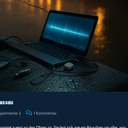
Passau
gs-
Beitrags-
perimente
1 Kommentar
rie:
Kommentare:
kommt zuerst an den Ohren an. Sie legt sich wie ein Rauschen um alles, was