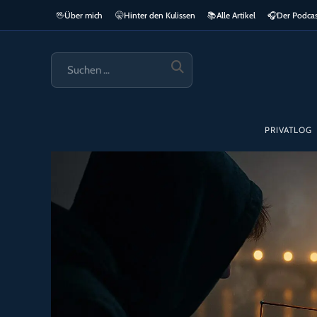
Zum
🖖
Über mich
🤫
Hinter den Kulissen
📚
Alle Artikel
🎧​
Der Podca
springen
Inhalt
springen
SUCHE
STARTEN
PRIVATLOG