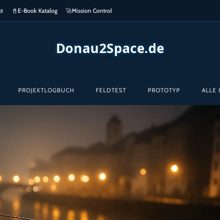
st
📓
E-Book Katalog
🚀
Mission Control
Donau2Space.de
PROJEKTLOGBUCH
FELDTEST
PROTOTYP
ALLE 