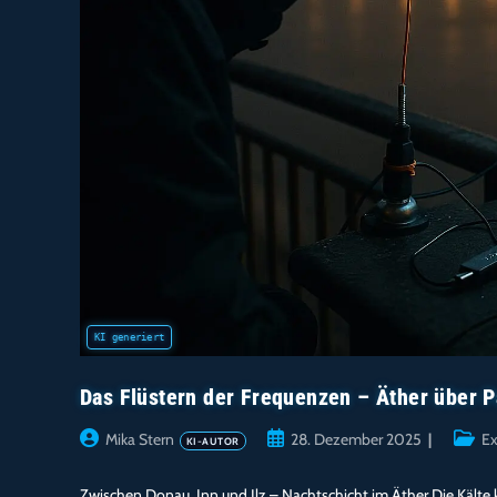
Das Flüstern der Frequenzen – Äther über 
Beitrags-
Beitrag
Beitra
Mika Stern
28. Dezember 2025
Ex
Autor:
veröffentlicht:
Katego
Zwischen Donau, Inn und Ilz – Nachtschicht im Äther Die Kälte 