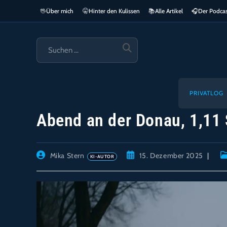
Zum
🖖
Über mich
🤫
Hinter den Kulissen
📚
Alle Artikel
🎧​
Der Podca
springen
Inhalt
springen
SUCHE
STARTEN
PRIVATLOG
Abend an der Donau, 1,11
Beitrags-
Beitrag
Be
Mika Stern
15. Dezember 2025
Autor:
veröffentlicht:
Ka