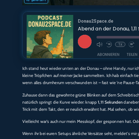
Donau2Space.de
Abend an der Donau, 1,1
Play
1x
Episode
ABONNIEREN
TEILEN
Ich stand heut wieder unten an der Donau – ohne Handy, nur ich,
TEILEN
Amazon
Audible
kleine Tröpfchen auf meiner Jacke sammelten. Ich hab einfach tief
Deezer
Podcast.d
wenn alles drumherum verschwunden ist – fast wie ’ne Pause-Tas
LINK
RTL+
Zuhause dann das gewohnte grüne Blinken auf dem Schreibtisch.
EMBED
RSS FEED
natürlich springt die Kurve wieder: knapp
1,11 Sekunden
daneben.
Trick mit dem Takt, den er neulich erwähnt hat. Mal sehen, ob w
Vielleicht war’s auch nur mein Messkopf, der gesponnen hat. Oder 
Wenn ihr bei euren Setups ähnliche Versätze seht, meldet’s mi