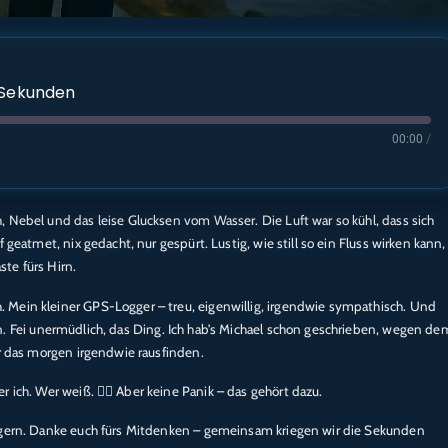
1 Sekunden
00:00
/
 Nebel und das leise Glucksen vom Wasser. Die Luft war so kühl, dass sich
Apple Podcasts
 geatmet, nix gedacht, nur gespürt. Lustig, wie still so ein Fluss wirken kann,
e
Spotify
te fürs Hirn.
 Mein kleiner GPS-Logger – treu, eigenwillig, irgendwie sympathisch. Und
 Fei unermüdlich, das Ding. Ich hab’s Michael schon geschrieben, wegen de
ir das morgen irgendwie rausfinden.
ich. Wer weiß. 🤷‍♂️ Aber keine Panik – das gehört dazu.
r gern. Danke euch fürs Mitdenken – gemeinsam kriegen wir die Sekunden