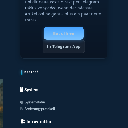
Hol dir neue Posts direkt per Telegram.
Inklusive
Spoiler
, wann der nächste
Artikel online geht – plus ein paar nette
Extras.
Bot öffnen
In Telegram-App
Backend
🖥️ System
🟢
Systemstatus
📝
Änderungsprotokoll
🏗️ Infrastruktur