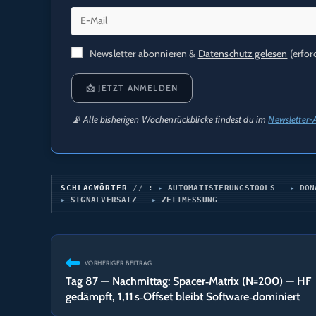
Newsletter abonnieren &
Datenschutz gelesen
(erford
📩 JETZT ANMELDEN
📡 Alle bisherigen Wochenrückblicke findest du im
Newsletter-
SCHLAGWÖRTER
:
AUTOMATISIERUNGSTOOLS
DON
SIGNALVERSATZ
ZEITMESSUNG
Weitere
VORHERIGER BEITRAG
Artikel
Tag 87 — Nachmittag: Spacer‑Matrix (N=200) — HF
ansehen
gedämpft, 1,11 s‑Offset bleibt Software‑dominiert