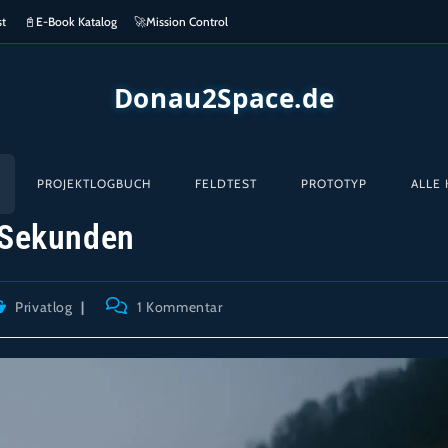
st
📓
E-Book Katalog
🚀
Mission Control
Donau2Space.de
PROJEKTLOGBUCH
FELDTEST
PROTOTYP
ALLE 
 Sekunden
itrags-
Beitrags-
Privatlog
1 Kommentar
tegorie:
Kommentare: