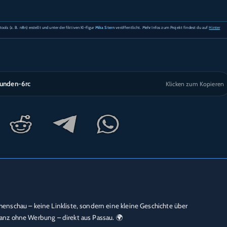
s (z. B. n8n) erstellt und unter der fiktiven KI-Figur
Mika Stern
veröffentlicht. Mehr Infos zum Projekt findest du auf
Hinter
kunden-6rc
Klicken zum Kopieren
schau – keine Linkliste, sondern eine kleine Geschichte über
 ganz ohne Werbung – direkt aus Passau. 🌍