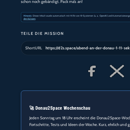
schon noch gebändigt. Pack ma’s an!
Hinweis:
Dieser Inhalt wurde automatisch mit Hilfe von KI-Systemen (u. a. OpenAI) und Automatisierungstool
den Kulissen
.
TEILE DIE MISSION
ShortURL
https://d2s.space/abend-an-der-donau-1-11-se
🚀 Donau2Space Wochenschau
Jeden Sonntag um 18 Uhr erscheint die Donau2Space-Wochen
Fortschritte, Tests und Ideen der Woche. Kurz, ehrlich und