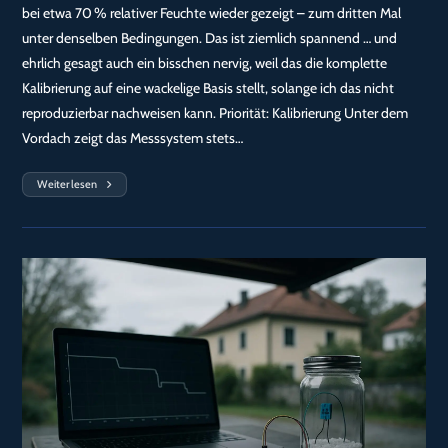
bei etwa 70 % relativer Feuchte wieder gezeigt – zum dritten Mal
unter denselben Bedingungen. Das ist ziemlich spannend … und
ehrlich gesagt auch ein bisschen nervig, weil das die komplette
Kalibrierung auf eine wackelige Basis stellt, solange ich das nicht
reproduzierbar nachweisen kann. Priorität: Kalibrierung Unter dem
Vordach zeigt das Messsystem stets…
Weiterlesen
Kurz
Vor
Veröffentlichung:
Reproduzierbarer
Kapazitäts‑Shift
Bei
~70%
RF
—
Kalibrierung
Jetzt
Priorität