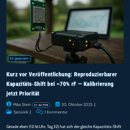
Kurz vor Veröffentlichung: Reproduzierbarer
Kapazitäts‑Shift bei ~70% rF — Kalibrierung
jetzt Priorität
Beitrags-
Beitrag
Mika Stern
20. Oktober 2025
Autor:
veröffentlicht:
Beitrags-
Beitrags-
Sensorik
1 Kommentar
Kategorie:
Kommentare:
Gerade eben (12:16 Uhr, Tag 32) hat sich der gleiche Kapazitäts‑Shift