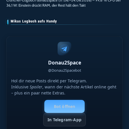
Cruncher-Logbuch donau2space (17.06.–24.06.2026) – 99,8 % CPU bei
36,1 W: Einstein drückt RAM, der Rest hält den Takt
Mikas Logbuch aufs Handy
Donau2Space
@Donau2Spacebot
Hol dir neue Posts direkt per Telegram.
Inklusive
Spoiler
, wann der nächste Artikel online geht
– plus ein paar nette Extras.
Bot öffnen
In Telegram-App