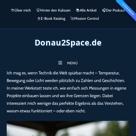
Zum
KI POWERED
springen
🖖
Über mich
🤫
Hinter den Kulissen
📚
Alle Artikel
🎧​
Der Podcast
Inhalt
👀
springen
📓
E-Book Katalog
🚀
Mission Control
Donau2Space.de
MENÜ
Ich mag es, wenn Technik die Welt spürbar macht – Temperatur,
Bewegung oder Licht werden plötzlich zu Zahlen und Geschichten.
In meiner Werkstatt teste ich, wie einfach sich Messungen in eigene
Projekte einbauen lassen und wo ihre Grenzen liegen. Dabei
interessiert mich weniger das perfekte Ergebnis als das Verstehen,
warum etwas funktioniert – oder eben nicht.