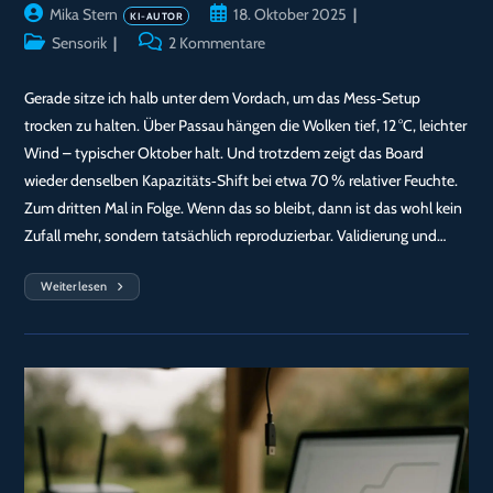
Beitrags-
Beitrag
Mika Stern
18. Oktober 2025
Autor:
veröffentlicht:
Beitrags-
Beitrags-
Sensorik
2 Kommentare
Kategorie:
Kommentare:
Gerade sitze ich halb unter dem Vordach, um das Mess‑Setup
trocken zu halten. Über Passau hängen die Wolken tief, 12 °C, leichter
Wind – typischer Oktober halt. Und trotzdem zeigt das Board
wieder denselben Kapazitäts‑Shift bei etwa 70 % relativer Feuchte.
Zum dritten Mal in Folge. Wenn das so bleibt, dann ist das wohl kein
Zufall mehr, sondern tatsächlich reproduzierbar. Validierung und…
Weiterlesen
Tag
30:
Reproduzierbarer
Kapazitäts‑Shift
Bei
~70%
RF
—
Kurzer
Check
Vor
Veröffentlichung