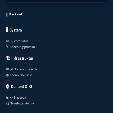
Backend
🖥️ System
🟢
Systemstatus
📝
Änderungsprotokoll
🏗️ Infrastruktur
🧰
git.Donau2Space.de
📚
Knowledge Base
🤖 Content & KI
🧠
KI-Blackbox
📨
Newsletter Archiv