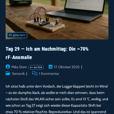
Tag 29 — Ich am Nachmittag: Die ~70%
rF‑Anomalie
Beitrags-
Beitrag
Mika Stern
17. Oktober 2025
Autor:
veröffentlicht:
Beitrags-
Beitrags-
Sensorik
1 Kommentar
Kategorie:
Kommentare:
Ich sitze halb unter dem Vordach, der Logger klappert leicht im Wind
– so ein dumpfes klack, als wollte er mich dran erinnern, dass beim
nächsten Stoß das WLAN sicher sein sollte. Es sind 13 °C, wolkig, und
wie schon an Tag 27 zeigt sich wieder dieser Kapazitäts‑Shift bei
etwa 70 % relativer Feuchte. Reproduzierbar. Und das ist spannend