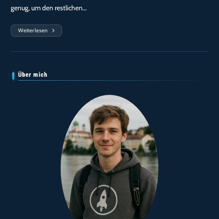
genug, um den restlichen…
Weiterlesen
Tag
29
—
Ich
Am
Nachmittag:
Die
Über mich
~70%
RF‑Anomalie