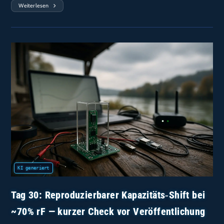
Weiterlesen
Tag
31
—
Der
70%-
Shift
Wiederholt
Sich
(Passau,
Unter
Dem
Vordach)
Tag 30: Reproduzierbarer Kapazitäts‑Shift bei
~70% rF — kurzer Check vor Veröffentlichung