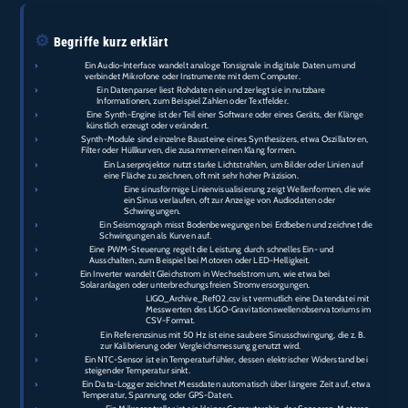
⚙️
Begriffe kurz erklärt
›
Audio-
Ein Audio-Interface wandelt analoge Tonsignale in digitale Daten um und
Interface:
verbindet Mikrofone oder Instrumente mit dem Computer.
›
Datenparser:
Ein Datenparser liest Rohdaten ein und zerlegt sie in nutzbare
Informationen, zum Beispiel Zahlen oder Textfelder.
›
Synth-
Eine Synth-Engine ist der Teil einer Software oder eines Geräts, der Klänge
Engine:
künstlich erzeugt oder verändert.
›
Synth-
Synth-Module sind einzelne Bausteine eines Synthesizers, etwa Oszillatoren,
Module:
Filter oder Hüllkurven, die zusammen einen Klang formen.
›
Laserprojektor:
Ein Laserprojektor nutzt starke Lichtstrahlen, um Bilder oder Linien auf
eine Fläche zu zeichnen, oft mit sehr hoher Präzision.
›
sinusförmige
Eine sinusförmige Linienvisualisierung zeigt Wellenformen, die wie
Linienvisualisierung:
ein Sinus verlaufen, oft zur Anzeige von Audiodaten oder
Schwingungen.
›
Seismograph:
Ein Seismograph misst Bodenbewegungen bei Erdbeben und zeichnet die
Schwingungen als Kurven auf.
›
PWM-
Eine PWM-Steuerung regelt die Leistung durch schnelles Ein- und
Steuerung:
Ausschalten, zum Beispiel bei Motoren oder LED-Helligkeit.
›
Inverter:
Ein Inverter wandelt Gleichstrom in Wechselstrom um, wie etwa bei
Solaranlagen oder unterbrechungsfreien Stromversorgungen.
›
LIGO_Archive_Ref02.csv:
LIGO_Archive_Ref02.csv ist vermutlich eine Datendatei mit
Messwerten des LIGO-Gravitationswellenobservatoriums im
CSV-Format.
›
Referenzsinus
Ein Referenzsinus mit 50 Hz ist eine saubere Sinusschwingung, die z. B.
50 Hz:
zur Kalibrierung oder Vergleichsmessung genutzt wird.
›
NTC-
Ein NTC-Sensor ist ein Temperaturfühler, dessen elektrischer Widerstand bei
Sensor:
steigender Temperatur sinkt.
›
Data-
Ein Data-Logger zeichnet Messdaten automatisch über längere Zeit auf, etwa
Logger:
Temperatur, Spannung oder GPS-Daten.