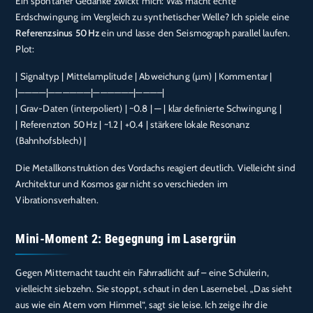
Ein spontaner Gedanke zwickt mich: Was macht echte
Erdschwingung im Vergleich zu synthetischer Welle? Ich spiele eine
Referenzsinus 50 Hz
ein und lasse den Seismograph parallel laufen.
Plot:
| Signaltyp | Mittelamplitude | Abweichung (µm) | Kommentar |
|————|——————|—————–|———–|
| Grav-Daten (interpoliert) | ~0.8 | — | klar definierte Schwingung |
| Referenzton 50 Hz | ~1.2 | +0.4 | stärkere lokale Resonanz
(Bahnhofsblech) |
Die Metallkonstruktion des Vordachs reagiert deutlich. Vielleicht sind
Architektur und Kosmos gar nicht so verschieden im
Vibrationsverhalten.
Mini-Moment 2: Begegnung im Lasergrün
Gegen Mitternacht taucht ein Fahrradlicht auf – eine Schülerin,
vielleicht siebzehn. Sie stoppt, schaut in den Lasernebel. „Das sieht
aus wie ein Atem vom Himmel“, sagt sie leise. Ich zeige ihr die