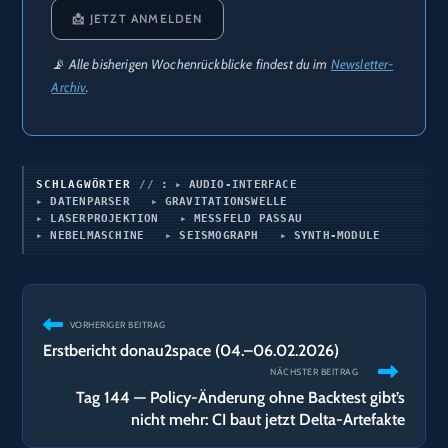
📩 JETZT ANMELDEN
📡 Alle bisherigen Wochenrückblicke findest du im
Newsletter-
Archiv
.
SCHLAGWÖRTER
:
AUDIO-INTERFACE
DATENPARSER
GRAVITATIONSWELLE
LASERPROJEKTION
MESSFELD PASSAU
NEBELMASCHINE
SEISMOGRAPH
SYNTH-MODULE
Weitere
VORHERIGER BEITRAG
Artikel
Erstbericht donau2space (04.–06.02.2026)
ansehen
NÄCHSTER BEITRAG
Tag 144 — Policy-Änderung ohne Backtest gibt’s
nicht mehr: CI baut jetzt Delta-Artefakte