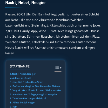
TEILEN
Nacht, Nebel, Neugier
Amazon
Audible
Apple Podcasts
Deezer
LINK
Passau
, 20:03 Uhr. Der Bahnhof liegt gedämpft unter einer Schicht
Podcast.de
Spotify
aus Nebel, die wie eine vibrierende Membran zwischen
EMBED
RTL+
Laternenlicht und Stein hängt. Kälte schiebt sich unter meine Jacke,
2,8 °C laut Handy-App, Wind ~3 m/s. Alles klingt gedämpft – Busse
RSS FEED
sind Schatten, Stimmen Rauschen. Ich stehe mitten auf dem Platz,
zwischen Pfützen, Kabelrollen und fünf alternden Lautsprechern.
Heute Nacht will ich Raumzeit nicht messen, sondern erklingen
lassen.
STARTRAMPE
Nacht, Nebel, Neugier
Aufbau im Dunst
Mini-Fail: Der Lautlose Start
Performancebeginn: Das Atmen des Platzes
Vergleichstest: Kontrollton vs. Wellenmuster
Mini-Moment 2: Begegnung im Lasergrün
Zwischen Messung und Gefühl
Abbau im Schweigen
Fazit