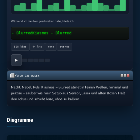
Während ich das hier geschrieben habe, hörte ich:
mos - Blurred
Kiasmos - Blurred
128 kbps
44 kHz
mono
stereo
▶
Warum das passt
Nacht, Nebel, Puls. Kiasmos – Blurred atmet in feinen Wellen, minimal und
präzise – sauber wie mein Setup aus Sensor, Laser und alten Boxen. Hält
den Fokus und schiebt leise, ohne zu ballern.
Diagramme