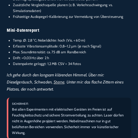
Zusätzliche Vergleichsquelle planen (z. B. Verkehrsschwingung vs.
Simulationsdaten)
Frühzeitige Audiopegel-Kalibrierung zur Vermeidung von Übersteuerung
Mini-Datenreport
Temp. Ø: 2,8 °C; Nebeldichte: hoch (Vis. < 60 m)
Erfasste Vibrationsamplitude: 0,8–1,2 µm (je nach Signal)
Max. Soundintensität: ca. 75 dB am Randbereich
Drift: +0,03 Hz über 2 h
Datenpakete geloggt: 1,2 MB CSV + 34 Fotos
Ich gehe durch den langsam klärenden Himmel. Über mir:
Dieselgeräusch, Schwaden,
Sterne
. Unter mir: das flache Zittern eines
Platzes, der noch antwortet.
SICHERHEIT:
Bei allen Experimenten mit elektrischen Geräten im Freien ist auf
Feuchtigkeitsschutz und sichere Stromverteilung zu achten. Laser dürfen
nicht in Augenhöhe projiziert werden. Nebelmaschinen nur in gut
belüfteten Bereichen verwenden. Sicherheit immer vor künstlerischer
Wirkung.