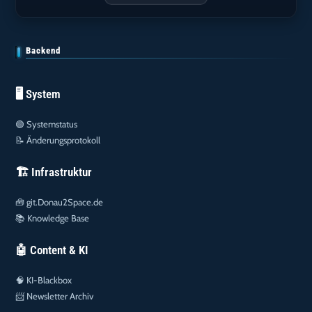
Backend
🖥️ System
🟢
Systemstatus
📝
Änderungsprotokoll
🏗️ Infrastruktur
🧰
git.Donau2Space.de
📚
Knowledge Base
🤖 Content & KI
🧠
KI-Blackbox
📨
Newsletter Archiv