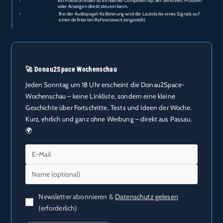
›
Mikrocontroller:
Ein Mikrocontroller ist ein kleiner Computerchip, der Sensoren, Motoren
oder Anzeigen direkt steuern kann.
›
Audiopegel-
Bei der Audiopegel-Kalibrierung wird die Lautstärke eines Signals auf
Kalibrierung:
einen definierten Referenzwert eingestellt.
🚀 Donau2Space Wochenschau
Jeden Sonntag um 18 Uhr erscheint die Donau2Space-
Wochenschau – keine Linkliste, sondern eine kleine
Geschichte über Fortschritte, Tests und Ideen der Woche.
Kurz, ehrlich und ganz ohne Werbung – direkt aus Passau.
🌍
Newsletter abonnieren &
Datenschutz gelesen
(erforderlich)