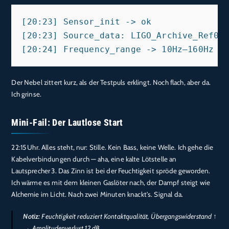
[20:23] Sensor_init -> ok

[20:23] Source_data: LIGO_Archive_Ref02.
Der Nebel zittert kurz, als der Testpuls erklingt. Noch flach, aber da.
Ich grinse.
Mini-Fail: Der Lautlose Start
22:15 Uhr. Alles steht, nur: Stille. Kein Bass, keine Welle. Ich gehe die
Kabelverbindungen durch — aha, eine kalte Lötstelle an
Lautsprecher 3. Das Zinn ist bei der Feuchtigkeit spröde geworden.
Ich wärme es mit dem kleinen Gaslöter nach, der Dampf steigt wie
Alchemie im Licht. Nach zwei Minuten knackt’s. Signal da.
Notiz:
Feuchtigkeit reduziert Kontaktqualität, Übergangswiderstand ↑
→ Amplitudenverlust 12 dB.