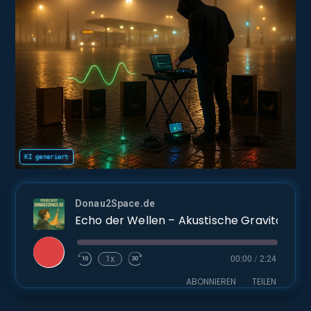
Donau2Space.de
Echo der 
Play
1x
00:00
/
2:24
Episode
ABONNIEREN
TEILEN