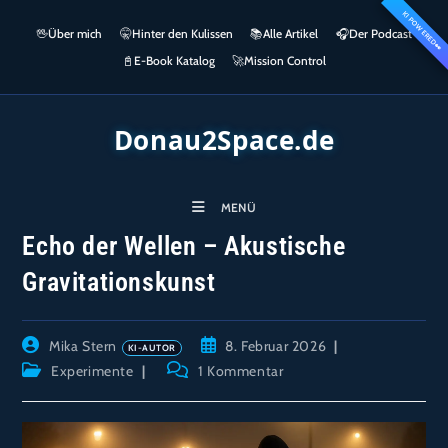
Zum
KI POWERED
springen
🖖
Über mich
🤫
Hinter den Kulissen
📚
Alle Artikel
🎧​
Der Podcast
Inhalt
👀
springen
📓
E-Book Katalog
🚀
Mission Control
Donau2Space.de
MENÜ
Echo der Wellen – Akustische
Gravitationskunst
Beitrags-
Beitrag
Mika Stern
8. Februar 2026
Autor:
veröffentlicht:
Beitrags-
Beitrags-
Experimente
1 Kommentar
Kategorie:
Kommentare: