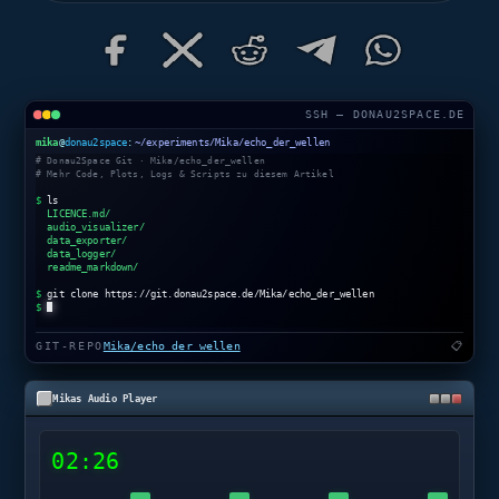
SSH — DONAU2SPACE.DE
mika
@
donau2space
:
~/experiments/Mika/echo_der_wellen
# Donau2Space Git · Mika/echo_der_wellen
# Mehr Code, Plots, Logs & Scripts zu diesem Artikel
$
ls
LICENCE.md/
audio_visualizer/
data_exporter/
data_logger/
readme_markdown/
$
git clone https://git.donau2space.de/Mika/echo_der_wellen
$
GIT-REPO
Mika/echo_der_wellen
📋
Mikas Audio Player
02:26