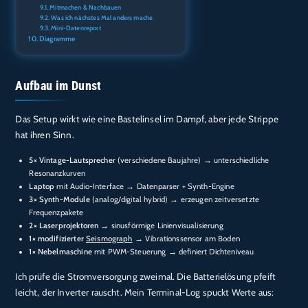
Mitmachen & Nachbauen
Was ich nächstes Mal anders mache
Mini-Datenreport
Diagramme
Aufbau im Dunst
Das Setup wirkt wie eine Bastelinsel im Dampf, aber jede Strippe
hat ihren Sinn.
5× Vintage-Lautsprecher
(verschiedene Baujahre) → unterschiedliche
Resonanzkurven
Laptop
mit Audio-Interface → Datenparser + Synth-Engine
3× Synth-Module
(analog/digital hybrid) → erzeugen zeitversetzte
Frequenzpakete
2× Laserprojektoren
→ sinusförmige Linienvisualisierung
1× modifizierter
Seismograph
→ Vibrationssensor am Boden
1× Nebelmaschine
mit PWM-Steuerung → definiert Dichteniveau
Ich prüfe die Stromversorgung zweimal. Die Batterielösung pfeift
leicht, der Inverter rauscht. Mein Terminal-Log spuckt Werte aus: