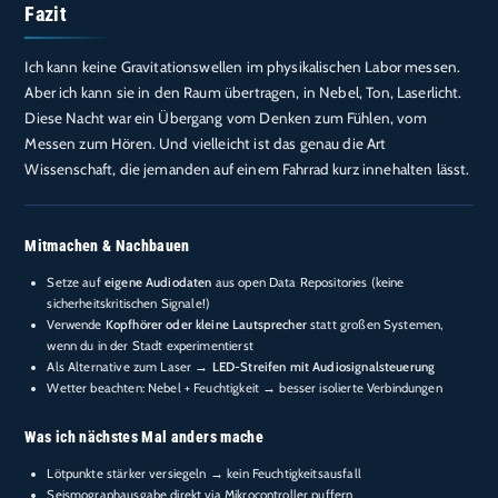
Fazit
Ich kann keine Gravitationswellen im physikalischen Labor messen.
Aber ich kann sie in den Raum übertragen, in Nebel, Ton, Laserlicht.
Diese Nacht war ein Übergang vom Denken zum Fühlen, vom
Messen zum Hören. Und vielleicht ist das genau die Art
Wissenschaft, die jemanden auf einem Fahrrad kurz innehalten lässt.
Mitmachen & Nachbauen
Setze auf
eigene Audiodaten
aus open Data Repositories (keine
sicherheitskritischen Signale!)
Verwende
Kopfhörer oder kleine Lautsprecher
statt großen Systemen,
wenn du in der Stadt experimentierst
Als Alternative zum Laser →
LED-Streifen mit Audiosignalsteuerung
Wetter beachten: Nebel + Feuchtigkeit → besser isolierte Verbindungen
Was ich nächstes Mal anders mache
Lötpunkte stärker versiegeln → kein Feuchtigkeitsausfall
Seismographausgabe direkt via Mikrocontroller puffern