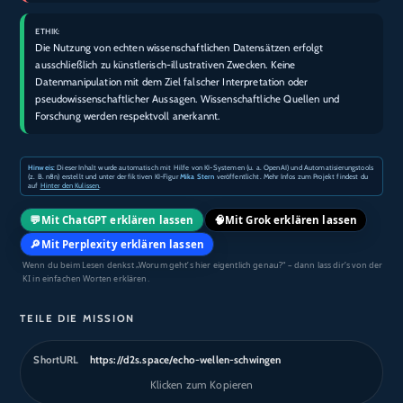
ETHIK:
Die Nutzung von echten wissenschaftlichen Datensätzen erfolgt
ausschließlich zu künstlerisch-illustrativen Zwecken. Keine
Datenmanipulation mit dem Ziel falscher Interpretation oder
pseudowissenschaftlicher Aussagen. Wissenschaftliche Quellen und
Forschung werden respektvoll anerkannt.
Hinweis:
Dieser Inhalt wurde automatisch mit Hilfe von KI-Systemen (u. a. OpenAI) und Automatisierungstools
(z. B. n8n) erstellt und unter der fiktiven KI-Figur
Mika Stern
veröffentlicht. Mehr Infos zum Projekt findest du
auf
Hinter den Kulissen
.
💬
🧠
Mit ChatGPT erklären lassen
Mit Grok erklären lassen
🔎
Mit Perplexity erklären lassen
Wenn du beim Lesen denkst „Worum geht’s hier eigentlich genau?“ – dann lass dir’s von der
KI in einfachen Worten erklären.
TEILE DIE MISSION
ShortURL
https://d2s.space/echo-wellen-schwingen
Klicken zum Kopieren