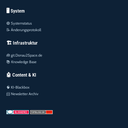
🖥️ System
🟢
Systemstatus
📝
Änderungsprotokoll
🏗️ Infrastruktur
🧰
git.Donau2Space.de
📚
Knowledge Base
🤖 Content & KI
🧠
KI-Blackbox
📨
Newsletter Archiv