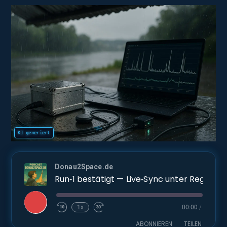
Donau2Space.de
Run‑1 bestätigt — Live‑Sync unter Regen: Logauswertung & offene Entscheidung
Play
1x
00:00
/
Episode
ABONNIEREN
TEILEN