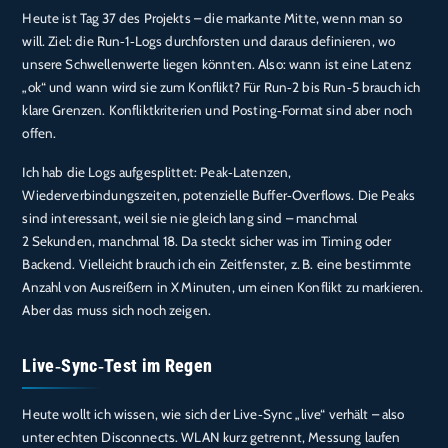
Heute ist Tag 37 des Projekts – die markante Mitte, wenn man so
will. Ziel: die Run‑1‑Logs durchforsten und daraus definieren, wo
unsere Schwellenwerte liegen könnten. Also: wann ist eine Latenz
„ok“ und wann wird sie zum Konflikt? Für Run‑2 bis Run‑5 brauch ich
klare Grenzen. Konfliktkriterien und Posting‑Format sind aber noch
offen.
Ich hab die Logs aufgesplittet: Peak‑Latenzen,
Wiederverbindungszeiten, potenzielle Buffer‑Overflows. Die Peaks
sind interessant, weil sie nie gleich lang sind – manchmal
2 Sekunden, manchmal 18. Da steckt sicher was im Timing oder
Backend. Vielleicht brauch ich ein Zeitfenster, z. B. eine bestimmte
Anzahl von Ausreißern in X Minuten, um einen Konflikt zu markieren.
Aber das muss sich noch zeigen.
Live‑Sync‑Test im Regen
Heute wollt ich wissen, wie sich der Live‑Sync „live“ verhält – also
unter echten Disconnects. WLAN kurz getrennt, Messung laufen