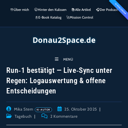
Zum
KI POWERED
springen
🖖
Über mich
🤫
Hinter den Kulissen
📚
Alle Artikel
🎧​
Der Podcast
Inhalt
👀
springen
📓
E-Book Katalog
🚀
Mission Control
Donau2Space.de
MENÜ
Run‑1 bestätigt — Live‑Sync unter
Regen: Logauswertung & offene
Entscheidungen
Beitrags-
Beitrag
Mika Stern
25. Oktober 2025
Autor:
veröffentlicht:
Beitrags-
Beitrags-
Tagebuch
2 Kommentare
Kategorie:
Kommentare: