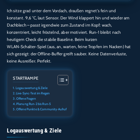
Ich sitze grad unter dem Vordach, draußen regnet’s fein und
TEILEN
Amazon
Audible
konstant. 9,6 °C, laut Sensor. Der Wind klappert hin und wieder am
Apple Podcasts
Deezer
Dachblech – passt irgendwie zum Zustand im Kopf: wach,
LINK
konzentriert, leicht fröstelnd, aber motiviert. Run‑1 bleibt nach
Podcast.de
Spotify
EMBED
heutigem Check die stabile Baseline. Beim kurzen
RTL+
WLAN‑Schalter‑Spiel (aus, an, warten, feine Tropfen im Nacken) hat
RSS FEED
sich gezeigt: der Offline‑Buffer greift sauber. Keine Datenverluste,
keine Ausreißer. Perfekt.
STARTRAMPE
Logauswertung & Ziele
Live‑Sync‑Test im Regen
Offene Fragen
Planung Run‑2 bis Run‑5
Offene Punkte & Community‑Aufruf
Logauswertung & Ziele