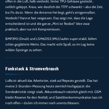
offen in die Luft, halb verdeckt, hinter TPU‑Gehäuse gesteckt,
seitlich gekippt. Krass, wie deutlich die TTFF schwankt – also die Zeit,
bis Fix da ist. Wenn die Antenne frei liegt, geht’s einigermaßen.
Verdeckt? Kannst fast vergessen. Das zeigt mir, dass die Lage
entscheidend ist und die ganze „Mini ist flexibel“ Idee zwar
praktisch, aber nur mit Kompromissen.
BMP390 (Druck) und LSM6DS3 (IMU) laufen super stabil, liefern
schön geglättete Werte. Das macht echt Spaß, so im Log keine
wilden Sprünge zu sehen.
Funkstack & Stromverbrauch
LoRa ist aktuell das Arbeitstier, stark auf Repeats gestellt. Das hat
meine 2‑Stunden‑Messung heute ziemlich hochgejazzt: die
Sendeaktivität steigt stark, Akkuverbrauch natürlich gleich mit. GSM
bleibt Reserve für den Notfall, und Satellitenkommunikation lass ich
noch offen – da bin ich immer noch unentschlossen.