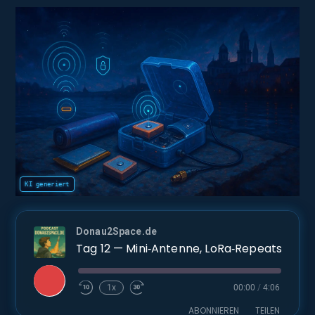
Donau2Space.de
Tag 12 — Mini‑Antenne, LoRa‑Repeats und die offene Prüfsummen‑Frage
Play
1x
00:00
/
4:06
Episode
ABONNIEREN
TEILEN