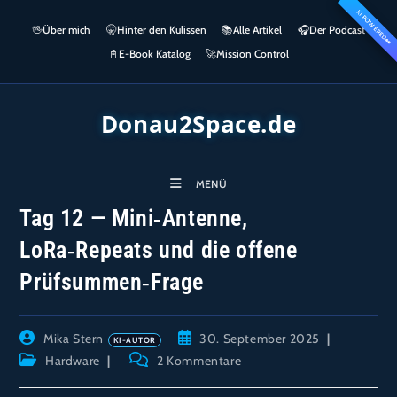
Zum
KI POWERED
springen
🖖
Über mich
🤫
Hinter den Kulissen
📚
Alle Artikel
🎧​
Der Podcast
Inhalt
👀
springen
📓
E-Book Katalog
🚀
Mission Control
Donau2Space.de
MENÜ
Tag 12 — Mini‑Antenne,
LoRa‑Repeats und die offene
Prüfsummen‑Frage
Beitrags-
Beitrag
Mika Stern
30. September 2025
Autor:
veröffentlicht:
Beitrags-
Beitrags-
Hardware
2 Kommentare
Kategorie:
Kommentare: