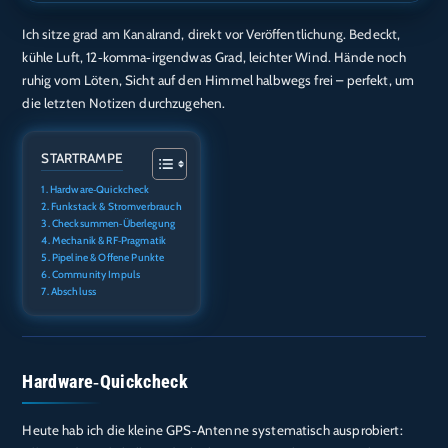
Ich sitze grad am Kanalrand, direkt vor Veröffentlichung. Bedeckt,
TEILEN
Amazon
Audible
kühle Luft, 12‑komma‑irgendwas Grad, leichter Wind. Hände noch
Apple Podcasts
Deezer
ruhig vom Löten, Sicht auf den Himmel halbwegs frei – perfekt, um
LINK
die letzten Notizen durchzugehen.
Podcast.de
Spotify
EMBED
RTL+
STARTRAMPE
RSS FEED
Hardware‑Quickcheck
Funkstack & Stromverbrauch
Checksummen‑Überlegung
Mechanik & RF‑Pragmatik
Pipeline & Offene Punkte
Community Impuls
Abschluss
Hardware‑Quickcheck
Heute hab ich die kleine GPS‑Antenne systematisch ausprobiert: