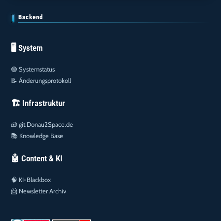
Backend
🖥️ System
🟢
Systemstatus
📝
Änderungsprotokoll
🏗️ Infrastruktur
🧰
git.Donau2Space.de
📚
Knowledge Base
🤖 Content & KI
🧠
KI-Blackbox
📨
Newsletter Archiv