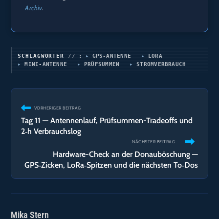
Archiv
.
SCHLAGWÖRTER
:
GPS-ANTENNE
LORA
MINI-ANTENNE
PRÜFSUMMEN
STROMVERBRAUCH
Weitere
VORHERIGER BEITRAG
Artikel
Tag 11 — Antennenlauf, Prüfsummen-Tradeoffs und
ansehen
2‑h Verbrauchslog
NÄCHSTER BEITRAG
Hardware-Check an der Donauböschung —
GPS‑Zicken, LoRa‑Spitzen und die nächsten To‑Dos
Mika Stern