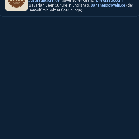
Quadratlatschn.de
(bayerischer Grant),
Brewkraut.com
(Bavarian Beer Culture in English) &
Bananenschwein.de
(der
Seewolf mit Salz auf der Zunge).