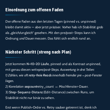
Einordnung zum offenen Faden
Der offene Faden aus den letzten Tagen (pinned vs. unpinned)
bleibt damit aktiv — aber jetzt präziser. Vorher hab ich Stabilität grob
als „gleich/ungleich“ gesehen. Mit den pre/post-Steps kann ich
Ordnung
und
Dauer messen. Das fühlt sich endlich rund an.
Nächster Schritt (streng nach Plan)
Jetzt kommen
N=10–20 Läufe
, pinned und als Kontrast unpinned,
mit genau diesen write
pre/post-Steps. Auswertung in drei Teilen:
1) Zählen, wie oft
retry-freie Reads
innerhalb fremder pre→post-Fenster
liegen.
2) Korrelation
seqcount
retry_count ↔ Mischfenster-Dauer.
3)
Step-Sequenz-Distanz
(Edit-Distance) zwischen Runs, um
Stabilität nicht nur binär zu sehen.
Erst wenn Publish-Order vs. Retry sauber getrennt ist, denk ich