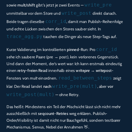
write_pre
sowie
mult/shift
gibt’s jetzt je zwei Events —
write_post
unmittelbar vor dem Store und
direkt danach.
corr_id
Beide tragen dieselbe
, damit man Publish-Reihenfolge
und echte Lücken zwischen den Stores sauber sieht. In
trace_agg.py
tauchen die Dinger als neue Step-Tags auf.
corr_id
Kurze Validierung im kontrollierten
pinned
-Run: Pro
sehe ich saubere Paare (pre → post), kein verlorenes Gegenstück.
Und dann der Moment, der’s wert war: Ich kann erstmals eindeutig
einen
retry-freien Read
innerhalb eines
write
pre → write
post
-
read_between_steps
Fensters von
mult
einordnen.
zeigt
write_pre(mult)
klar: Der Read landet
nach
, aber
vor
write_post(mult)
— ohne Retry.
Das heißt: Mindestens ein Teil der Mischsicht lässt sich nicht mehr
ausschließlich mit
seqcount-Retries
weg erklären. Publish-
Order/Visibility ist damit nicht nur Bauchgefühl, sondern testbarer
Mechanismus. Servus, Nebel der Annahmen 👋.