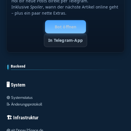
Hol dir neue Posts direkt per Telegram.
Inklusive
Spoiler
, wann der nächste Artikel online geht
– plus ein paar nette Extras.
Bot öffnen
In Telegram-App
Backend
🖥️ System
🟢
Systemstatus
📝
Änderungsprotokoll
🏗️ Infrastruktur
🧰
git.Donau2Space.de