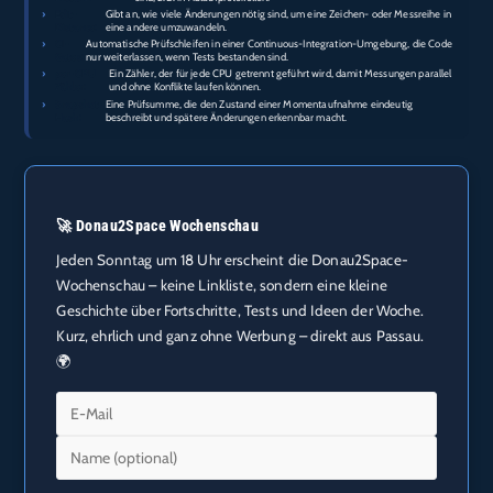
›
Edit-
Gibt an, wie viele Änderungen nötig sind, um eine Zeichen- oder Messreihe in
Distance:
eine andere umzuwandeln.
›
CI-
Automatische Prüfschleifen in einer Continuous-Integration-Umgebung, die Code
Gates:
nur weiterlassen, wenn Tests bestanden sind.
›
per-CPU
Ein Zähler, der für jede CPU getrennt geführt wird, damit Messungen parallel
Zähler:
und ohne Konflikte laufen können.
›
Snapshot-
Eine Prüfsumme, die den Zustand einer Momentaufnahme eindeutig
Hash:
beschreibt und spätere Änderungen erkennbar macht.
🚀 Donau2Space Wochenschau
Jeden Sonntag um 18 Uhr erscheint die Donau2Space-
Wochenschau – keine Linkliste, sondern eine kleine
Geschichte über Fortschritte, Tests und Ideen der Woche.
Kurz, ehrlich und ganz ohne Werbung – direkt aus Passau.
🌍