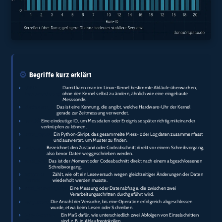
⚙️
Begriffe kurz erklärt
›
eBPF-
Damit kann man im Linux-Kernel bestimmte Abläufe überwachen,
Instrumentierung:
ohne den Kernel selbst zu ändern, ähnlich wie eine eingebaute
Messsonde.
›
clocksource_id:
Das ist eine Kennung, die angibt, welche Hardware-Uhr der Kernel
gerade zur Zeitmessung verwendet.
›
corr_id:
Eine eindeutige ID, um Messdaten oder Ereignisse später richtig miteinander
verknüpfen zu können.
›
trace_agg.py:
Ein Python-Skript, das gesammelte Mess- oder Logdaten zusammenfasst
und auswertet, um Muster zu finden.
›
write_pre:
Bezeichnet den Zustand oder Codeabschnitt direkt vor einem Schreibvorgang,
also bevor Daten weggeschrieben werden.
›
write_post:
Das ist der Moment oder Codeabschnitt direkt nach einem abgeschlossenen
Schreibvorgang.
›
seqcount-
Zählt, wie oft ein Leseversuch wegen gleichzeitiger Änderungen der Daten
Retries:
wiederholt werden musste.
›
read_between_steps:
Eine Messung oder Datenabfrage, die zwischen zwei
Verarbeitungsschritten durchgeführt wird.
›
retry_count:
Die Anzahl der Versuche, bis eine Operation erfolgreich abgeschlossen
wurde, etwa beim Lesen oder Schreiben.
›
Step-Sequenz-
Ein Maß dafür, wie unterschiedlich zwei Abfolgen von Einzelschritten
Distanz:
sind, z. B. in Ablaufprotokollen.