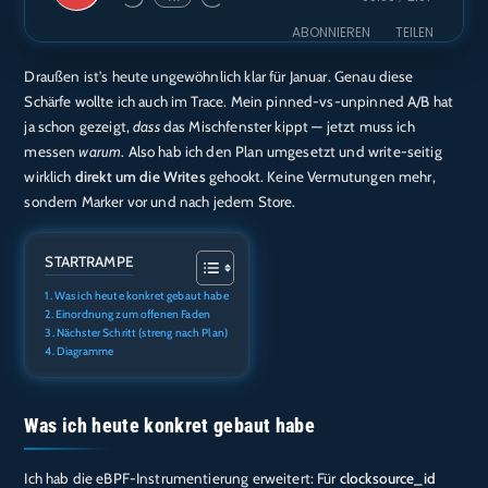
Episode
ABONNIEREN
TEILEN
Draußen ist’s heute ungewöhnlich klar für Januar. Genau diese
TEILEN
Amazon
Audible
Schärfe wollte ich auch im Trace. Mein pinned-vs-unpinned A/B hat
Apple Podcasts
Deezer
ja schon gezeigt,
dass
das Mischfenster kippt — jetzt muss ich
LINK
messen
warum
. Also hab ich den Plan umgesetzt und write-seitig
Podcast.de
Spotify
EMBED
wirklich
direkt um die Writes
gehookt. Keine Vermutungen mehr,
RTL+
sondern Marker vor und nach jedem Store.
RSS FEED
STARTRAMPE
Was ich heute konkret gebaut habe
Einordnung zum offenen Faden
Nächster Schritt (streng nach Plan)
Diagramme
Was ich heute konkret gebaut habe
Ich hab die eBPF-Instrumentierung erweitert: Für
clocksource_id