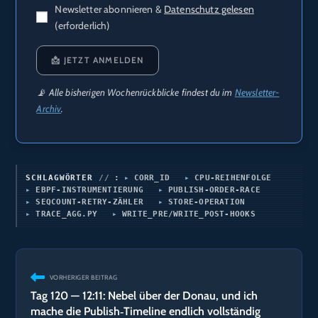
Newsletter abonnieren &
Datenschutz gelesen
(erforderlich)
📩 JETZT ANMELDEN
📡 Alle bisherigen Wochenrückblicke findest du im
Newsletter-
Archiv
.
SCHLAGWÖRTER
:
CORR_ID
CPU-REIHENFOLGE
EBPF-INSTRUMENTIERUNG
PUBLISH-ORDER-RACE
SEQCOUNT-RETRY-ZÄHLER
STORE-OPERATION
TRACE_AGG.PY
WRITE_PRE/WRITE_POST-HOOKS
Weitere
VORHERIGER BEITRAG
Artikel
Tag 120 — 12:11: Nebel über der Donau, und ich
ansehen
mache die Publish‑Timeline endlich vollständig