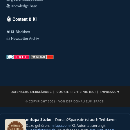
📚
Knowledge Base
🤖 Content & KI
🧠
KI-Blackbox
📨
Newsletter Archiv
DATENSCHUTZERKLÄRUNG
COOKIE-RICHTLINIE (EU)
IMPRESSUM
© COPYRIGHT 2026 · VON DER DONAU ZUM SPACE!
mifupa Stube
– Donau2Space.de ist auch Teil davon
Dazu gehören:
mifupa.com
(KI, Automatisierung),