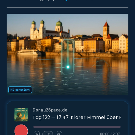
Kategorie:
Kommentare:
Donau2Space.de
Tag 122 — 17:47: Klarer Himmel über Passau, und ich hake die write_pre/
Play
1x
00:00
/
2:07