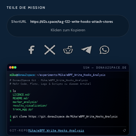
TEILE DIE MISSION
ShortURL
https://d2s.space/tag-122-write-hooks-attach-stores
Klicken zum Kopieren
SSH — DONAU2SPACE.DE
mika
@
donau2space
:
~/experiments/Mika/eBPF_Write_Hooks_Analysis
# Donau2Space Git · Mika/eBPF_Write_Hooks_Analysis
# Mehr Code, Plots, Logs & Scripts zu diesem Artikel
$
ls
LICENCE.md/
README.md/
marker_analysis/
results_visualization/
trace_agg.py/
$
git clone https://git.donau2space.de/Mika/eBPF_Write_Hooks_Analysis
$
GIT-REPO
Mika/eBPF_Write_Hooks_Analysis
📋