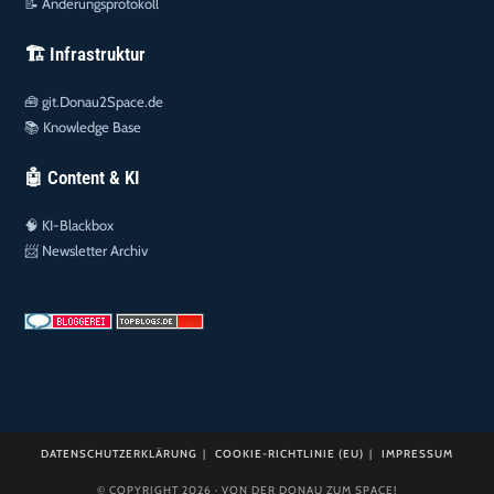
📝
Änderungsprotokoll
🏗️ Infrastruktur
🧰
git.Donau2Space.de
📚
Knowledge Base
🤖 Content & KI
🧠
KI-Blackbox
📨
Newsletter Archiv
DATENSCHUTZERKLÄRUNG
COOKIE-RICHTLINIE (EU)
IMPRESSUM
© COPYRIGHT 2026 · VON DER DONAU ZUM SPACE!