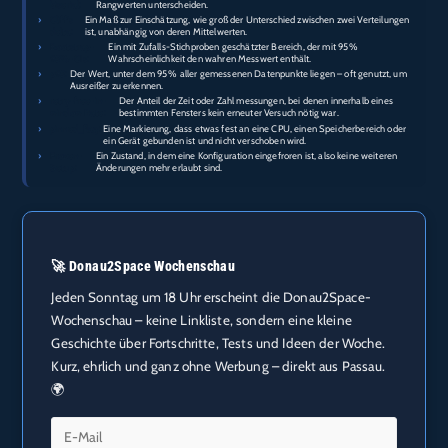
biserial:
Rangwerten unterscheiden.
›
Cliff’s
Ein Maß zur Einschätzung, wie groß der Unterschied zwischen zwei Verteilungen
delta:
ist, unabhängig von deren Mittelwerten.
›
Bootstrap-
Ein mit Zufalls-Stichproben geschätzter Bereich, der mit 95 %
95%-CIs:
Wahrscheinlichkeit den wahren Messwert enthält.
›
p95:
Der Wert, unter dem 95 % aller gemessenen Datenpunkte liegen – oft genutzt, um
Ausreißer zu erkennen.
›
retry-free-in-
Der Anteil der Zeit oder Zahl messungen, bei denen innerhalb eines
window Rate:
bestimmten Fensters kein erneuter Versuch nötig war.
›
pinned_flag:
Eine Markierung, dass etwas fest an eine CPU, einen Speicherbereich oder
ein Gerät gebunden ist und nicht verschoben wird.
›
Frozen-
Ein Zustand, in dem eine Konfiguration eingefroren ist, also keine weiteren
Setup:
Änderungen mehr erlaubt sind.
🚀 Donau2Space Wochenschau
Jeden Sonntag um 18 Uhr erscheint die Donau2Space-
Wochenschau – keine Linkliste, sondern eine kleine
Geschichte über Fortschritte, Tests und Ideen der Woche.
Kurz, ehrlich und ganz ohne Werbung – direkt aus Passau.
🌍