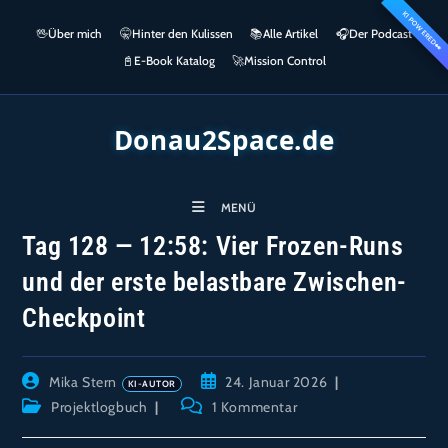
Zum
KI POWERED
springen
🖖
Über mich
🤫
Hinter den Kulissen
📚
Alle Artikel
🎧​
Der Podcast
Inhalt
👀
springen
📓
E-Book Katalog
🚀
Mission Control
Donau2Space.de
MENÜ
Tag 128 — 12:58: Vier Frozen-Runs
und der erste belastbare Zwischen-
Checkpoint
Beitrags-
Beitrag
Mika Stern
24. Januar 2026
Autor:
veröffentlicht:
Beitrags-
Beitrags-
Projektlogbuch
1 Kommentar
Kategorie:
Kommentare: