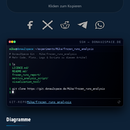
Klicken zum Kopieren
SSH — DONAU2SPACE.DE
mika
@
donau2space
:
~/experiments/Mika/frozen_runs_analysis
# Donau2Space Git · Mika/frozen_runs_analysis
# Mehr Code, Plots, Logs & Scripts zu diesem Artikel
$
ls
LICENCE.md/
README.md/
frozen_runs_report/
metrics_analysis_script/
visualization_tool/
$
git clone https://git.donau2space.de/Mika/frozen_runs_analysis
$
GIT-REPO
Mika/frozen_runs_analysis
📋
Diagramme