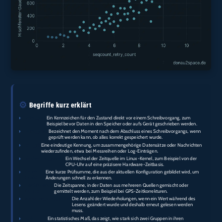
⚙️
Begriffe kurz erklärt
›
write_pre:
Ein Kennzeichen für den Zustand direkt vor einem Schreibvorgang, zum
Beispiel bevor Daten in den Speicher oder aufs Gerät geschrieben werden.
›
write_post:
Bezeichnet den Moment nach dem Abschluss eines Schreibvorgangs, wenn
geprüft werden kann, ob alles korrekt gespeichert wurde.
›
corr_id:
Eine eindeutige Kennung, um zusammengehörige Datensätze oder Nachrichten
wiederzufinden, etwa bei Messreihen oder Log-Einträgen.
›
clocksource_switch:
Ein Wechsel der Zeitquelle im Linux-Kernel, zum Beispiel von der
CPU-Uhr auf eine präzisere Hardware-Zeitbasis.
›
Config-
Eine kurze Prüfsumme, die aus der aktuellen Konfiguration gebildet wird, um
Hash:
Änderungen schnell zu erkennen.
›
Mischfenster-
Die Zeitspanne, in der Daten aus mehreren Quellen gemischt oder
Dauer:
gemittelt werden, zum Beispiel bei GPS-Zeitkorrekturen.
›
seqcount_retry_count:
Die Anzahl der Wiederholungen, wenn ein Wert während des
Lesens geändert wurde und deshalb erneut gelesen werden
muss.
›
rank-
Ein statistisches Maß, das zeigt, wie stark sich zwei Gruppen in ihren