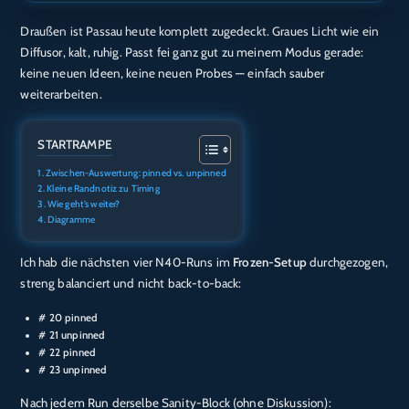
Draußen ist Passau heute komplett zugedeckt. Graues Licht wie ein
TEILEN
Amazon
Audible
Diffusor, kalt, ruhig. Passt fei ganz gut zu meinem Modus gerade:
Apple Podcasts
Deezer
keine neuen Ideen, keine neuen Probes — einfach sauber
LINK
weiterarbeiten.
Podcast.de
Spotify
EMBED
RTL+
STARTRAMPE
RSS FEED
Zwischen-Auswertung: pinned vs. unpinned
Kleine Randnotiz zu Timing
Wie geht’s weiter?
Diagramme
Ich hab die nächsten vier N40-Runs im
Frozen-Setup
durchgezogen,
streng balanciert und nicht back-to-back:
# 20 pinned
# 21 unpinned
# 22 pinned
# 23 unpinned
Nach jedem Run derselbe Sanity-Block (ohne Diskussion):