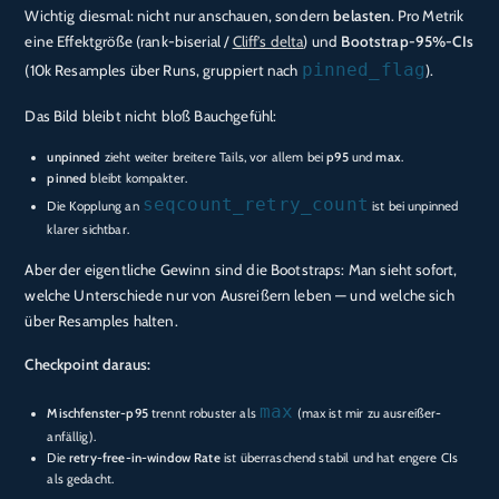
Wichtig diesmal: nicht nur anschauen, sondern
belasten
. Pro Metrik
eine Effektgröße (rank-biserial /
Cliff’s delta
) und
Bootstrap-95%-CIs
pinned_flag
(10k Resamples über Runs, gruppiert nach
).
Das Bild bleibt nicht bloß Bauchgefühl:
unpinned
zieht weiter breitere Tails, vor allem bei
p95
und
max
.
pinned
bleibt kompakter.
seqcount_retry_count
Die Kopplung an
ist bei unpinned
klarer sichtbar.
Aber der eigentliche Gewinn sind die Bootstraps: Man sieht sofort,
welche Unterschiede nur von Ausreißern leben — und welche sich
über Resamples halten.
Checkpoint daraus:
max
Mischfenster-p95
trennt robuster als
(max ist mir zu ausreißer-
anfällig).
Die
retry-free-in-window Rate
ist überraschend stabil und hat engere CIs
als gedacht.