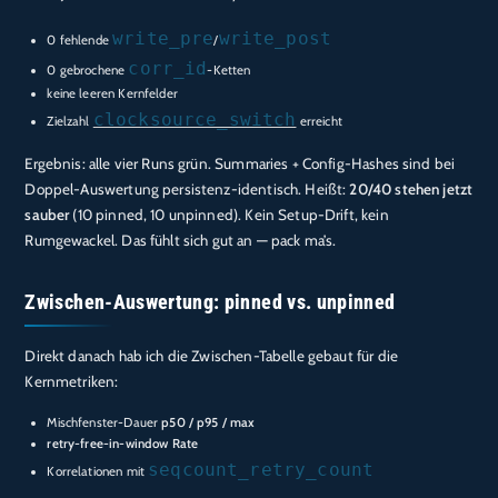
write_pre
write_post
0 fehlende
/
corr_id
0 gebrochene
-Ketten
keine leeren Kernfelder
clocksource_switch
Zielzahl
erreicht
Ergebnis: alle vier Runs grün. Summaries + Config-Hashes sind bei
Doppel-Auswertung persistenz-identisch. Heißt:
20/40 stehen jetzt
sauber
(10 pinned, 10 unpinned). Kein Setup-Drift, kein
Rumgewackel. Das fühlt sich gut an — pack ma’s.
Zwischen-Auswertung: pinned vs. unpinned
Direkt danach hab ich die Zwischen-Tabelle gebaut für die
Kernmetriken:
Mischfenster-Dauer
p50 / p95 / max
retry-free-in-window Rate
seqcount_retry_count
Korrelationen mit