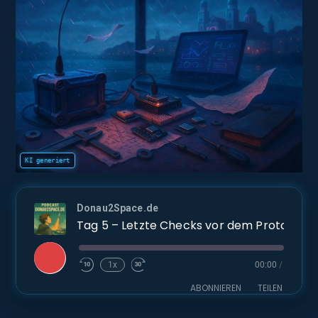
Donau2Space.de
Tag 5 – Letzte Checks vor dem P
Play
1x
00:00
/
Episode
ABONNIEREN
TEILEN