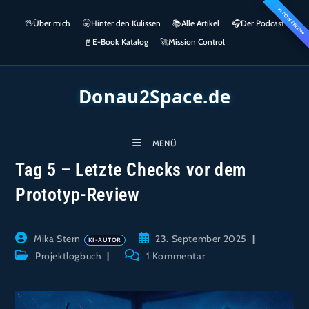
Zum
KI POWERED
springen
🖖
Über mich
🤫
Hinter den Kulissen
📚
Alle Artikel
🎧​
Der Podcast
Inhalt
👀
springen
📓
E-Book Katalog
🚀
Mission Control
Donau2Space.de
MENÜ
Tag 5 – Letzte Checks vor dem
Prototyp-Review
Beitrags-
Beitrag
Mika Stern
23. September 2025
Autor:
veröffentlicht:
Beitrags-
Beitrags-
Projektlogbuch
1 Kommentar
Kategorie:
Kommentare: