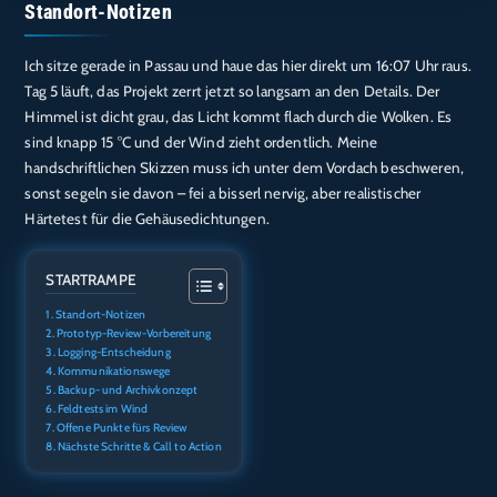
TEILEN
Standort-Notizen
Amazon
Audible
Apple Podcasts
Deezer
LINK
Ich sitze gerade in Passau und haue das hier direkt um 16:07 Uhr raus.
Podcast.de
Spotify
Tag 5 läuft, das Projekt zerrt jetzt so langsam an den Details. Der
EMBED
RTL+
Himmel ist dicht grau, das Licht kommt flach durch die Wolken. Es
sind knapp 15 °C und der Wind zieht ordentlich. Meine
RSS FEED
handschriftlichen Skizzen muss ich unter dem Vordach beschweren,
sonst segeln sie davon – fei a bisserl nervig, aber realistischer
Härtetest für die Gehäusedichtungen.
STARTRAMPE
Standort-Notizen
Prototyp-Review-Vorbereitung
Logging-Entscheidung
Kommunikationswege
Backup- und Archivkonzept
Feldtests im Wind
Offene Punkte fürs Review
Nächste Schritte & Call to Action