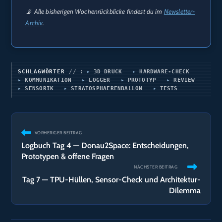
📡 Alle bisherigen Wochenrückblicke findest du im
Newsletter-
Archiv
.
SCHLAGWÖRTER
:
3D DRUCK
HARDWARE-CHECK
KOMMUNIKATION
LOGGER
PROTOTYP
REVIEW
SENSORIK
STRATOSPHAERENBALLON
TESTS
Weitere
VORHERIGER BEITRAG
Artikel
Logbuch Tag 4 — Donau2Space: Entscheidungen,
ansehen
Prototypen & offene Fragen
NÄCHSTER BEITRAG
Tag 7 — TPU-Hüllen, Sensor-Check und Architektur-
Dilemma