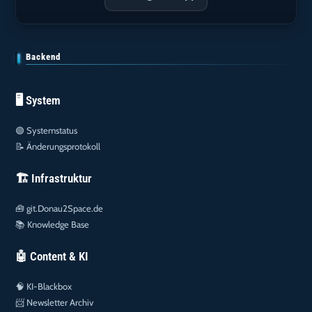
Backend
🖥️ System
🟢
Systemstatus
📝
Änderungsprotokoll
🏗️ Infrastruktur
🧰
git.Donau2Space.de
📚
Knowledge Base
🤖 Content & KI
🧠
KI-Blackbox
📨
Newsletter Archiv