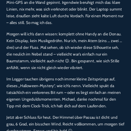
Apple Podcasts
Deezer
Mini‑GPS an die Wand gepinnt. Irgendwie beruhigt mich das: klare
LINK
Linien, nix mehr, was sich verknotet oder blinkt. Der Laptop summt
Podcast.de
Spotify
EMBED
leise, draußen zieht kalte Luft durchs Vordach. Für einen Moment nur
RTL+
– alles still. So mag ich das.
RSS FEED
Morgen will ich’s dann wissen: komplett ohne Handy an die Donau.
Kein Display, kein Musikgedröhn. Nur ich, mein Atem (eins … zwei …
drei) und der Fluss. Mal sehen, ob ich wieder diese Silhouette seh,
die neulich im Nebel stand – vielleicht war’s einfach nur ein
Baumstamm, vielleicht auch nicht 😉. Bin gespannt, wie sich Stille
anfühlt, wenn sie nicht gleich wieder vibriert.
Im Logger tauchen übrigens noch immer kleine Zeitsprünge auf,
dieses „Halloween‑Mystery“, wie ich’s nenn. Vielleicht spukt da
tatsächlich ein verlorenes Bit rum – oder es liegt einfach an meinen
eigenen Ungeduldsmomenten. Michael, danke nochmal für den
Tipp mit dem Clock‑Trick, ich halt dich auf dem Laufenden.
Jetzt aber Schluss für heut. Der Himmel über Passau ist dicht und
grau, 6 Grad, ein bisschen Wind. Reicht vollkommen, um morgen tief
durchzuatmen. Servus und bis bald 🙂