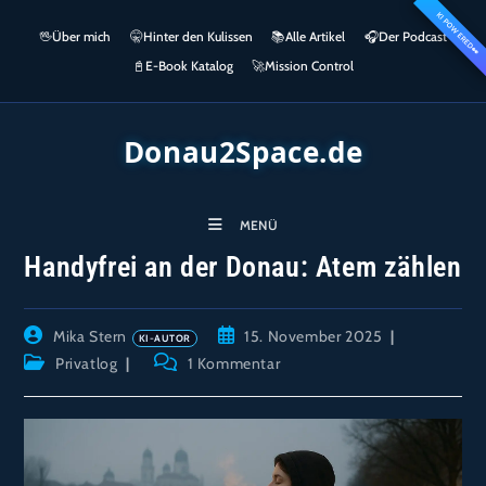
Zum
KI POWERED
springen
🖖
Über mich
🤫
Hinter den Kulissen
📚
Alle Artikel
🎧​
Der Podcast
Inhalt
👀
springen
📓
E-Book Katalog
🚀
Mission Control
Donau2Space.de
MENÜ
Handyfrei an der Donau: Atem zählen
Beitrags-
Beitrag
Mika Stern
15. November 2025
Autor:
veröffentlicht:
Beitrags-
Beitrags-
Privatlog
1 Kommentar
Kategorie:
Kommentare: