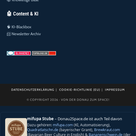
🤖 Content & KI
🧠
KI-Blackbox
📨
Newsletter Archiv
DATENSCHUTZERKLÄRUNG
COOKIE-RICHTLINIE (EU)
IMPRESSUM
© COPYRIGHT 2026 · VON DER DONAU ZUM SPACE!
mifupa Stube
– Donau2Space.de ist auch Teil davon
Dazu gehören:
mifupa.com
(KI, Automatisierung),
Quadratlatschn.de
(bayerischer Grant),
Brewkraut.com
(Bavarian Beer Culture in English) &
Bananenschwein.de
(der