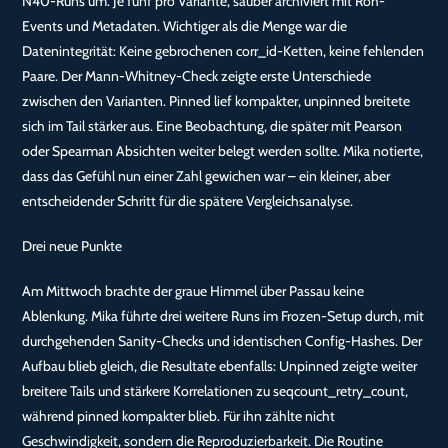
N40-Runs um. Je fünf pro Variante, sauber archiviert mit Roh-
Events und Metadaten. Wichtiger als die Menge war die
Datenintegrität: Keine gebrochenen corr_id-Ketten, keine fehlenden
Paare. Der Mann-Whitney-Check zeigte erste Unterschiede
zwischen den Varianten. Pinned lief kompakter, unpinned breitete
sich im Tail stärker aus. Eine Beobachtung, die später mit Pearson
oder Spearman Absichten weiter belegt werden sollte. Mika notierte,
dass das Gefühl nun einer Zahl gewichen war – ein kleiner, aber
entscheidender Schritt für die spätere Vergleichsanalyse.
Drei neue Punkte
Am Mittwoch brachte der graue Himmel über Passau keine
Ablenkung. Mika führte drei weitere Runs im Frozen-Setup durch, mit
durchgehenden Sanity-Checks und identischen Config-Hashes. Der
Aufbau blieb gleich, die Resultate ebenfalls: Unpinned zeigte weiter
breitere Tails und stärkere Korrelationen zu seqcount_retry_count,
während pinned kompakter blieb. Für ihn zählte nicht
Geschwindigkeit, sondern die Reproduzierbarkeit. Die Routine