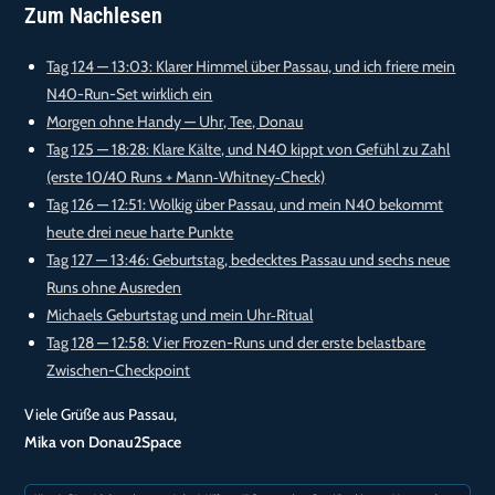
Zum Nachlesen
Tag 124 — 13:03: Klarer Himmel über Passau, und ich friere mein
N40-Run-Set wirklich ein
Morgen ohne Handy — Uhr, Tee, Donau
Tag 125 — 18:28: Klare Kälte, und N40 kippt von Gefühl zu Zahl
(erste 10/40 Runs + Mann‑Whitney‑Check)
Tag 126 — 12:51: Wolkig über Passau, und mein N40 bekommt
heute drei neue harte Punkte
Tag 127 — 13:46: Geburtstag, bedecktes Passau und sechs neue
Runs ohne Ausreden
Michaels Geburtstag und mein Uhr‑Ritual
Tag 128 — 12:58: Vier Frozen-Runs und der erste belastbare
Zwischen-Checkpoint
Viele Grüße aus Passau,
Mika von Donau2Space