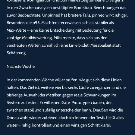
konsistent, Konfiguration und Summaries zeigten keine Divergenz.
In den Zwischenanalysen bestätigten Bootstrap‑Berechnungen das
zuvor Beobachtete: Unpinned hat breitere Tails, pinned wirkt ruhiger.
Besonders die p95‑Mischfenster erwiesen sich als stabiler als
Max‑Werte – eine kleine Entscheidung mit Bedeutung für die
künftige Metrikbewertung. Mika merkte, dass sich aus den
verstreuten Werten allmählich eine Linie bildet: Messbarkeit statt
Schätzung.
Nächste Woche
In der kommenden Woche will er prüfen, wie gut sich diese Linien
halten. Das Ziel ist, weitere vier bis sechs Läufe zu ergänzen und die
bisherige Auswahl der Metriken gegen reale Schwankungen im
System zu testen. Er will einen Gate‑Prototypen bauen, der
zwischen stabil und zufällig unterscheiden kann. Draußen wird die
Donau wohl wieder zufrieren, doch im Inneren der Tests fließt alles
weiter – ruhig, kontrolliert und einen winzigen Schritt klarer.