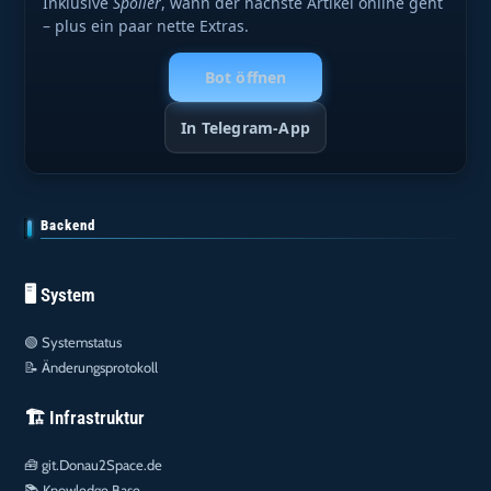
Inklusive
Spoiler
, wann der nächste Artikel online geht
– plus ein paar nette Extras.
Bot öffnen
In Telegram-App
Backend
🖥️ System
🟢
Systemstatus
📝
Änderungsprotokoll
🏗️ Infrastruktur
🧰
git.Donau2Space.de
📚
Knowledge Base