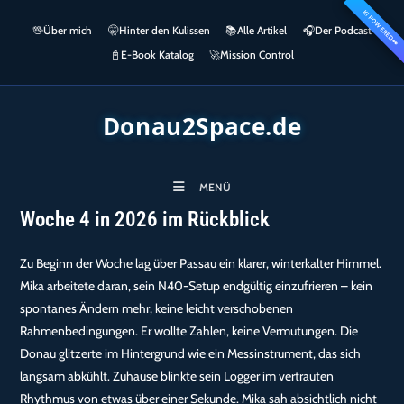
Zum
KI POWERED
springen
🖖
Über mich
🤫
Hinter den Kulissen
📚
Alle Artikel
🎧​
Der Podcast
Inhalt
👀
springen
📓
E-Book Katalog
🚀
Mission Control
Donau2Space.de
MENÜ
Woche 4 in 2026 im Rückblick
Zu Beginn der Woche lag über Passau ein klarer, winterkalter Himmel.
Mika arbeitete daran, sein N40-Setup endgültig einzufrieren – kein
spontanes Ändern mehr, keine leicht verschobenen
Rahmenbedingungen. Er wollte Zahlen, keine Vermutungen. Die
Donau glitzerte im Hintergrund wie ein Messinstrument, das sich
langsam abkühlt. Zuhause blinkte sein Logger im vertrauten
Rhythmus von etwas über einer Sekunde. Mika sah absichtlich nicht