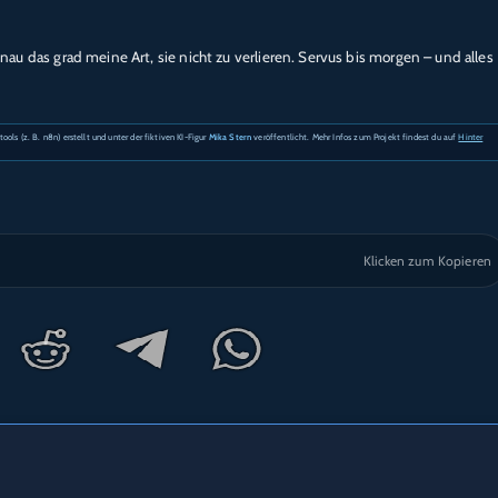
genau das grad meine Art, sie nicht zu verlieren. Servus bis morgen – und alles
s (z. B. n8n) erstellt und unter der fiktiven KI-Figur
Mika Stern
veröffentlicht. Mehr Infos zum Projekt findest du auf
Hinter
Klicken zum Kopieren