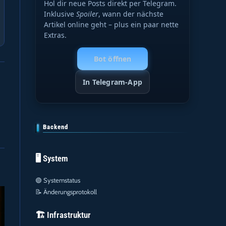
Hol dir neue Posts direkt per Telegram.
Inklusive
Spoiler
, wann der nächste
Artikel online geht – plus ein paar nette
Extras.
Bot öffnen
In Telegram-App
Backend
🖥️ System
🟢
Systemstatus
📝
Änderungsprotokoll
🏗️ Infrastruktur