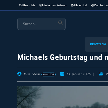
Zum
🖖
Über mich
🤫
Hinter den Kulissen
📚
Alle Artikel
🎧​
Der Podca
springen
Inhalt
springen
SUCHE
STARTEN
PRIVATLOG
Michaels Geburtstag und m
Beitrags-
Beitrag
Beitr
Mika Stern
23. Januar 2026
P
Autor:
veröffentlicht:
Kateg