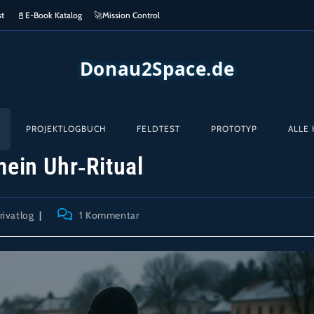
st
📓
E-Book Katalog
🚀
Mission Control
Donau2Space.de
PROJEKTLOGBUCH
FELDTEST
PROTOTYP
ALLE 
ein Uhr‑Ritual
ags-
Beitrags-
rivatlog
1 Kommentar
orie:
Kommentare: