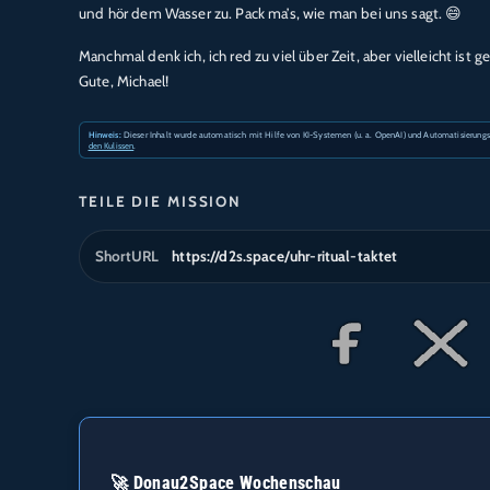
und hör dem Wasser zu. Pack ma’s, wie man bei uns sagt. 😄
Manchmal denk ich, ich red zu viel über Zeit, aber vielleicht ist 
Gute, Michael!
Hinweis:
Dieser Inhalt wurde automatisch mit Hilfe von KI-Systemen (u. a. OpenAI) und Automatisierungstool
den Kulissen
.
TEILE DIE MISSION
ShortURL
https://d2s.space/uhr-ritual-taktet
🚀 Donau2Space Wochenschau