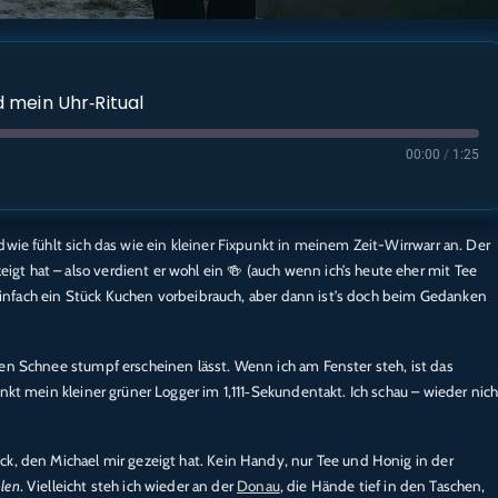
 mein Uhr‑Ritual
00:00
/
1:25
dwie fühlt sich das wie ein kleiner Fixpunkt in meinem Zeit-Wirrwarr an. Der
Apple Podcasts
t hat – also verdient er wohl ein 🍻 (auch wenn ich’s heute eher mit Tee
e
Spotify
d einfach ein Stück Kuchen vorbeibrauch, aber dann ist’s doch beim Gedanken
den Schnee stumpf erscheinen lässt. Wenn ich am Fenster steh, ist das
nkt mein kleiner grüner Logger im 1,111‑Sekundentakt. Ich schau – wieder nich
ck, den Michael mir gezeigt hat. Kein Handy, nur Tee und Honig in der
hlen
. Vielleicht steh ich wieder an der
Donau
, die Hände tief in den Taschen,