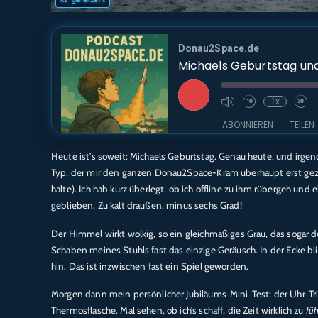
Donau2Space.de
Michaels Geburtstag und
Play
1x
Episode
ABONNIEREN
TEILEN
Heute ist’s soweit: Michaels Geburtstag. Genau heute, und irgen
TEILEN
Amazon
Audible
Typ, der mir den ganzen Donau2Space-Kram überhaupt erst gezeig
Deezer
Podcast.d
halte). Ich hab kurz überlegt, ob ich offline zu ihm rübergeh un
LINK
geblieben. Zu kalt draußen, minus sechs Grad!
RTL+
EMBED
RSS FEED
Der Himmel wirkt wolkig, so ein gleichmäßiges Grau, das sogar 
Schaben meines Stuhls fast das einzige Geräusch. In der Ecke bli
hin. Das ist inzwischen fast ein Spiel geworden.
Morgen dann mein persönlicher Jubiläums‑Mini‑Test: der Uhr‑Tri
Thermosflasche. Mal sehen, ob ich’s schaff, die Zeit wirklich zu
fü